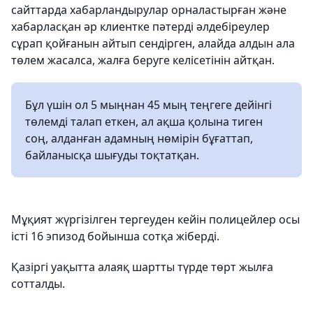
сайттарда хабарландырулар орналастырған және
хабарласқан әр клиентке пәтерді әлдебіреулер
сұрап қойғанын айтып сендірген, алайда алдын ала
төлем жасалса, жалға беруге келісетінін айтқан.
Бұл үшін ол 5 мыңнан 45 мың теңгеге дейінгі
төлемді талап еткен, ал ақша қолына тиген
соң, алданған адамның нөмірін бұғаттап,
байланысқа шығуды тоқтатқан.
Мұқият жүргізілген тергеуден кейін полицейлер осы
істі 16 эпизод бойынша сотқа жіберді.
Қазіргі уақытта алаяқ шартты түрде төрт жылға
сотталды.