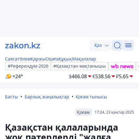
Қаз
Саясат
Әлем
Қаржы
Оқиға
Құқық
Мақалалар
#Референдум-2026
#Қазақстан мақтанышы
+24°
$
466.08
€
538.56
₽
5.65
Басты
Барлық жаңалықтар
Қоғам тынысы
Қоғам
17:24, 23 қаңтар 2025
Қазақстан қалаларында
жоқ пәтерлерді "жалға