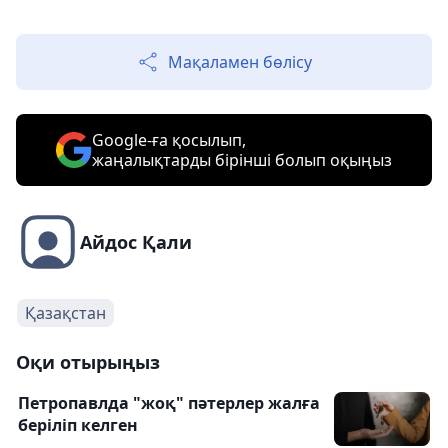
Мақаламен бөлісу
Google-ға қосылып,
жаңалықтарды бірінші болып оқыңыз
Айдос Қали
Қазақстан
Оқи отырыңыз
Петропавлда "жоқ" пәтерлер жалға
беріліп келген