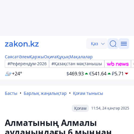
Қаз
Саясат
Әлем
Қаржы
Оқиға
Құқық
Мақалалар
#Референдум-2026
#Қазақстан мақтанышы
+24°
$
469.93
€
541.64
₽
5.71
Басты
Барлық жаңалықтар
Қоғам тынысы
Қоғам
11:54, 24 қаңтар 2025
Алматының Алмалы
ауданындағы 6 мыңнан