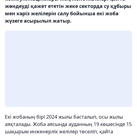
жөндеуді қажет ететін жеке секторда су құбыры
мен кәріз желілерін салу бойынша екі жоба
жүзеге асырылып жатыр.
Екі жобаның бірі 2024 жылы басталып, осы жылы
аяқталады. Жоба аясында ауданның 19 көшесінде 15
шақырым инженерлік желілер төселіп, қайта