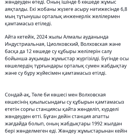
жөндеуден өтеді. Оның ішінде 6 көшеде жұмыс
аяқталды. Екі жобаны жүзеге асыру нәтижесінде 6,8
мың тұтынушы орталық инженерлік желілермен
қамтамасыз етіледі.
Айта кетейік, 2024 жылы Алмалы ауданында
Индустриальная, Циолковский, Волховская және
басқа да 12 көшеде су құбыры желілерін салу
бойынша ауқымды жұмыстар жүргізілді. Бүгінде осы
көшелердің тұрғындары орталық сумен жабдықтау
және су бұру жүйесімен қамтамасыз етілді.
Сондай-ақ, Төле би көшесі мен Волховская
көшесінің қиылысындағы су құбырын қамтамасыз
ететін сорғы станциясы қайта жөнделіп, күрделі
жөндеуден өтті. Бұған дейін станция апатты
жағдайда болып, оның жабдықтары 1992 жылдан
бері жөнделмеген еді. Жөндеу жұмыстарынан кейін