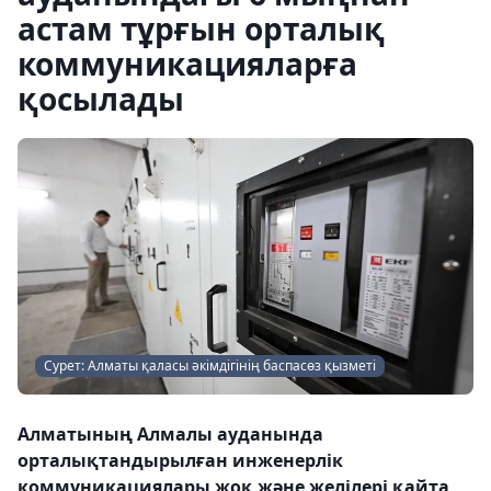
астам тұрғын орталық
коммуникацияларға
қосылады
Сурет: Алматы қаласы әкімдігінің баспасөз қызметі
Алматының Алмалы ауданында
орталықтандырылған инженерлік
коммуникациялары жоқ және желілері қайта