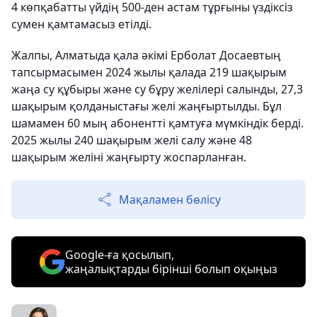
4 көпқабатты үйдің 500-ден астам тұрғыны үздіксіз
сумен қамтамасыз етілді.
Жалпы, Алматыда қала әкімі Ерболат Досаевтың
тапсырмасымен 2024 жылы қалада 219 шақырым
жаңа су құбыры және су бұру желілері салынды, 27,3
шақырым қолданыстағы желі жаңғыртылды. Бұл
шамамен 60 мың абонентті қамтуға мүмкіндік берді.
2025 жылы 240 шақырым желі салу және 48
шақырым желіні жаңғырту жоспарланған.
Мақаламен бөлісу
Google-ға қосылып,
жаңалықтарды бірінші болып оқыңыз