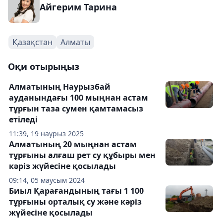
Айгерим Тарина
Қазақстан
Алматы
Оқи отырыңыз
Алматының Наурызбай
ауданындағы 100 мыңнан астам
тұрғын таза сумен қамтамасыз
етіледі
11:39, 19 наурыз 2025
Алматының 20 мыңнан астам
тұрғыны алғаш рет су құбыры мен
кәріз жүйесіне қосылады
09:14, 05 маусым 2024
Биыл Қарағандының тағы 1 100
тұрғыны орталық су және кәріз
жүйесіне қосылады