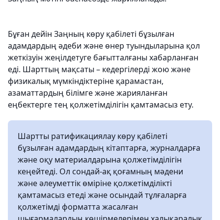
Бұған дейін Заңның көру қабілеті бұзылған
адамдардың әдеби және өнер туындыларына қол
жеткізуін жеңілдетуге бағытталғаны хабарланған
еді. Шарттың мақсаты – кедергілерді жою және
физикалық мүмкіндіктеріне қарамастан,
азаматтардың білімге және жарияланған
еңбектерге тең қолжетімділігін қамтамасыз ету.
Шартты ратификациялау көру қабілеті
бұзылған адамдардың кітаптарға, журналдарға
және оқу материалдарына қолжетімділігін
кеңейтеді. Ол сондай-ақ қоғамның мәдени
және әлеуметтік өміріне қолжетімділікті
қамтамасыз етеді және осындай тұлғаларға
қолжетімді форматта жасалған
шығармалардың көшірмелерімен халықаралық