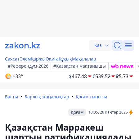
Қаз
Саясат
Әлем
Қаржы
Оқиға
Құқық
Мақалалар
#Референдум-2026
#Қазақстан мақтанышы
+33°
$
467.48
€
539.52
₽
5.73
Басты
Барлық жаңалықтар
Қоғам тынысы
Қоғам
18:05, 28 қаңтар 2025
Қазақстан Марракеш
шартын ратификациялады