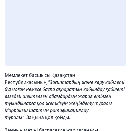
Мемлекет басшысы Қазақстан
Республикасының
"Зағиптардың және көру қабілеті
бұзылған немесе баспа ақпаратын қабылдау қабілеті
өзгедей шектелген адамдардың жария етілген
туындыларға қол жеткізуін жеңілдету туралы
Марракеш шартын ратификациялау
туралы"
Заңына қол қойды.
Заңның мәтіні баспасөзде жарияланады.