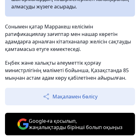
алмасуды жүзеге асырады.
Сонымен қатар Марракеш келісімін
ратификациялау зағиптар мен нашар көретін
адамдарға арналған кітапханалар желісін сақтауды
қамтамасыз етуге көмектеседі.
Еңбек және халықты әлеуметтік қорғау
министрлігінің мәліметі бойынша, Қазақстанда 85
мыңнан астам адам көру қабілетінен айырылған.
Мақаламен бөлісу
Google-ға қосылып,
жаңалықтарды бірінші болып оқыңыз