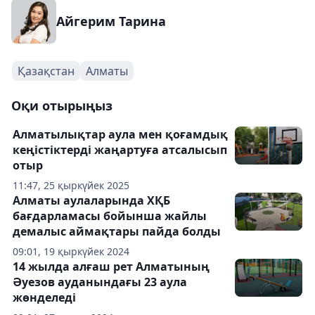
Айгерим Тарина
Қазақстан
Алматы
Оқи отырыңыз
Алматылықтар аула мен қоғамдық
кеңістіктерді жаңартуға атсалысып
отыр
11:47, 25 қыркүйек 2025
Алматы аулаларында ХҚБ
бағдарламасы бойынша жайлы
демалыс аймақтары пайда болды
09:01, 19 қыркүйек 2024
14 жылда алғаш рет Алматының
Әуезов ауданындағы 23 аула
жөнделеді