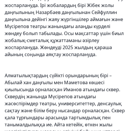
жоспарлануда. Ірі жобалардың бірі Жібек жолы
даңғылының Назарбаев даңғылынан Сейфуллин
даңғылына дейінгі жаяу жүргіншілер аймағын және
Мүсірепов театры жанындағы алаңды күрделі
жөндеу болып табылады. Осы мақсаттар үшін биыл
жобалық-сметалық құжаттаманы әзірлеу
жоспарлануда. Жөндеуді 2025 жылдың қараша
айының соңында аяқтау жоспарлануда.
Алматылықтардың сүйікті орындарының бірі –
Абылай хан даңғылы мен Маметова көшесі
қиылысында орналасқан Иманов атындағы сквер.
Сквердің жанында Мүсірепов атындағы
жасөспірімдер театры, университеттер, денсаулық
сақтау және білім беру нысандар орналасқан. Сквер
қала тұрғындары арасында тартымдылық пен
танымалдылыққа ие. Айта кетейік, өткен жылы