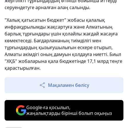
жергілікті тұрғындардың өтініші бойынша иттерді
серуендетуге арналған алаң салынды.
"Халық қатысатын бюджет" жобасы қалалық
инфрақұрылымды жақсартуға және Алматының
барлық тұрғындары үшін қолайлы жағдай жасауға
көмектеседі. Бағдарламаның тиімділігі мен
тұрғындардың қызығушылығын ескере отырып,
Алматы әкімдігі оның дамуын қолдауға ниетті. Биыл
"ХҚБ" жобаларына қала бюджетінде 17,1 млрд теңге
қарастырылған.
Мақаламен бөлісу
Google-ға қосылып,
жаңалықтарды бірінші болып оқыңыз