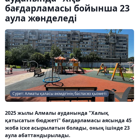
бағдарламасы бойынша 23
аула жөнделеді
Сурет: Алматы қаласы әкімдігінің баспасөз қызметі
2025 жылы Алмалы ауданында "Халық
қатысатын бюджеті" бағдарламасы аясында 45
жоба іске асырылатын болады, оның ішінде 23
аула абаттандырылады.