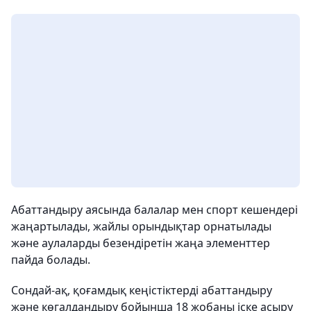
Абаттандыру аясында балалар мен спорт кешендері
жаңартылады, жайлы орындықтар орнатылады
және аулаларды безендіретін жаңа элементтер
пайда болады.
Сондай-ақ, қоғамдық кеңістіктерді абаттандыру
және көгалдандыру бойынша 18 жобаны іске асыру