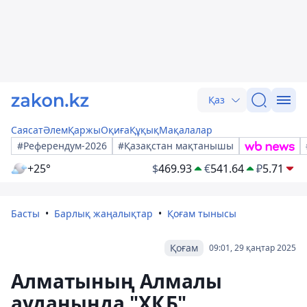
Қаз
Саясат
Әлем
Қаржы
Оқиға
Құқық
Мақалалар
#Референдум-2026
#Қазақстан мақтанышы
+25°
$
469.93
€
541.64
₽
5.71
Басты
Барлық жаңалықтар
Қоғам тынысы
Қоғам
09:01, 29 қаңтар 2025
Алматының Алмалы
ауданында "ХҚБ"