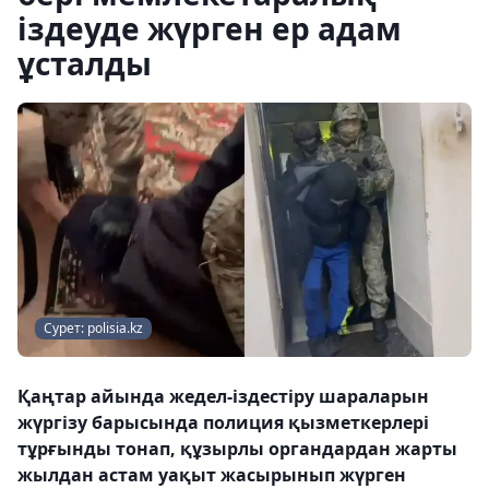
іздеуде жүрген ер адам
ұсталды
Сурет: polisia.kz
Қаңтар айында жедел-іздестіру шараларын
жүргізу барысында полиция қызметкерлері
тұрғынды тонап, құзырлы органдардан жарты
жылдан астам уақыт жасырынып жүрген