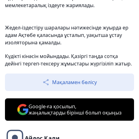
мемлекетаралық іздеуге жариялады.
Жедел-іздестіру шаралары нәтижесінде жуырда ер
адам Ақтөбе қаласында ұсталып, уақытша ұстау
изоляторына қамалды.
Күдікті кінәсін мойындады. Қазіргі таңда сотқа
дейінгі тергеп-тексеру жұмыстары жүргізіліп жатыр.
Мақаламен бөлісу
Google-ға қосылып,
жаңалықтарды бірінші болып оқыңыз
Айдос Қали