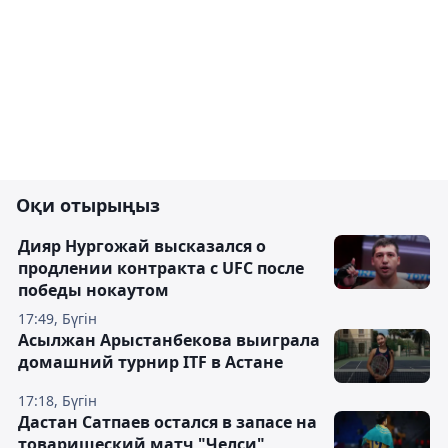
Оқи отырыңыз
Дияр Нургожай высказался о
продлении контракта с UFC после
победы нокаутом
17:49, Бүгін
Асылжан Арыстанбекова выиграла
домашний турнир ITF в Астане
17:18, Бүгін
Дастан Сатпаев остался в запасе на
товарищеский матч "Челси"