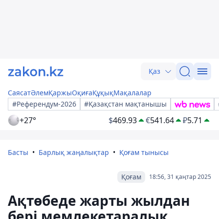
Қаз
Саясат
Әлем
Қаржы
Оқиға
Құқық
Мақалалар
#Референдум-2026
#Қазақстан мақтанышы
+27°
$
469.93
€
541.64
₽
5.71
Басты
Барлық жаңалықтар
Қоғам тынысы
Қоғам
18:56, 31 қаңтар 2025
Ақтөбеде жарты жылдан
бері мемлекетаралық