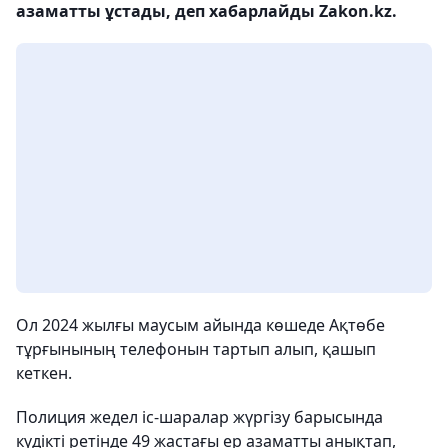
азаматты ұстады, деп хабарлайды Zakon.kz.
Ол 2024 жылғы маусым айында көшеде Ақтөбе
тұрғынының телефонын тартып алып, қашып
кеткен.
Полиция жедел іс-шаралар жүргізу барысында
күдікті ретінде 49 жастағы ер азаматты анықтап,