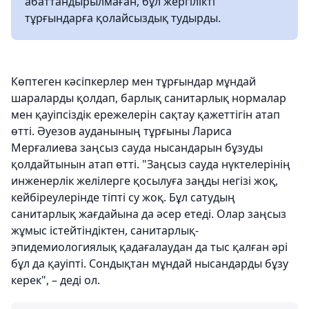
абаттандырылмаған, бұл жергілікті
тұрғындарға қолайсыздық тудырды.
Көптеген кәсіпкерлер мен тұрғындар мұндай
шараларды қолдап, барлық санитарлық нормалар
мен қауіпсіздік ережелерін сақтау қажеттігін атап
өтті. Әуезов ауданының тұрғыны Лариса
Мерғалиева заңсыз сауда нысандарын бұзуды
қолдайтынын атап өтті. "Заңсыз сауда нүктелерінің
инженерлік желілерге қосылуға заңды негізі жоқ,
кейбіреулерінде тіпті су жоқ. Бұл сатудың
санитарлық жағдайына да әсер етеді. Олар заңсыз
жұмыс істейтіндіктен, санитарлық-
эпидемиологиялық қадағалаудан да тыс қалған әрі
бұл да қауіпті. Сондықтан мұндай нысандарды бұзу
керек", – деді ол.