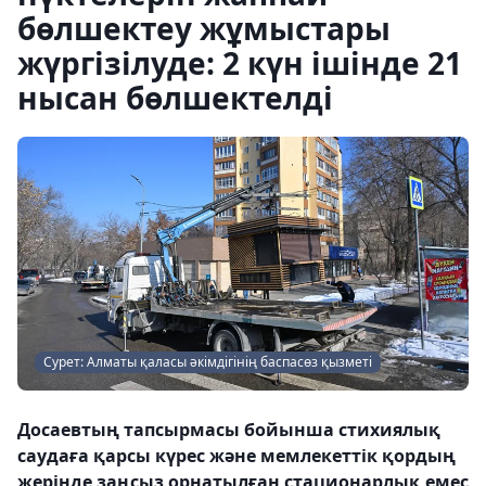
бөлшектеу жұмыстары
жүргізілуде: 2 күн ішінде 21
нысан бөлшектелді
Сурет: Алматы қаласы әкімдігінің баспасөз қызметі
Досаевтың тапсырмасы бойынша стихиялық
саудаға қарсы күрес және мемлекеттік қордың
жерінде заңсыз орнатылған стационарлық емес