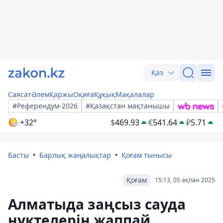
Қаз
Саясат
Әлем
Қаржы
Оқиға
Құқық
Мақалалар
#Референдум-2026
#Қазақстан мақтанышы
+32°
$
469.93
€
541.64
₽
5.71
Басты
Барлық жаңалықтар
Қоғам тынысы
Қоғам
15:13, 05 ақпан 2025
Алматыда заңсыз сауда
нүктелерін жаппай