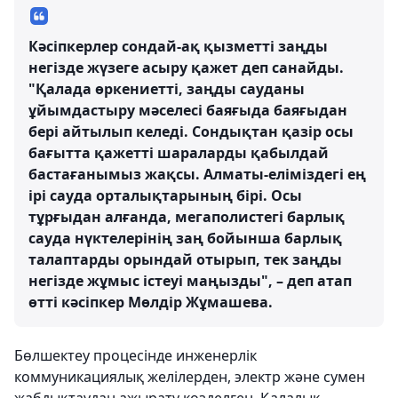
Кәсіпкерлер сондай-ақ қызметті заңды
негізде жүзеге асыру қажет деп санайды.
"Қалада өркениетті, заңды сауданы
ұйымдастыру мәселесі баяғыда баяғыдан
бері айтылып келеді. Сондықтан қазір осы
бағытта қажетті шараларды қабылдай
бастағанымыз жақсы. Алматы-еліміздегі ең
ірі сауда орталықтарының бірі. Осы
тұрғыдан алғанда, мегаполистегі барлық
сауда нүктелерінің заң бойынша барлық
талаптарды орындай отырып, тек заңды
негізде жұмыс істеуі маңызды", – деп атап
өтті кәсіпкер Мөлдір Жұмашева.
Бөлшектеу процесінде инженерлік
коммуникациялық желілерден, электр және сумен