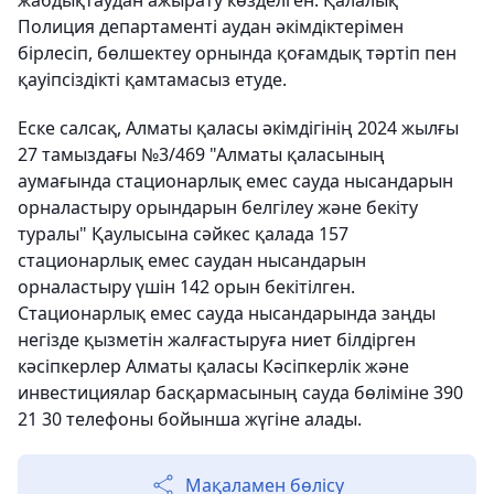
жабдықтаудан ажырату көзделген. Қалалық
Полиция департаменті аудан әкімдіктерімен
бірлесіп, бөлшектеу орнында қоғамдық тәртіп пен
қауіпсіздікті қамтамасыз етуде.
Еске салсақ, Алматы қаласы әкімдігінің 2024 жылғы
27 тамыздағы №3/469 "Алматы қаласының
аумағында стационарлық емес сауда нысандарын
орналастыру орындарын белгілеу және бекіту
туралы" Қаулысына сәйкес қалада 157
стационарлық емес саудан нысандарын
орналастыру үшін 142 орын бекітілген.
Стационарлық емес сауда нысандарында заңды
негізде қызметін жалғастыруға ниет білдірген
кәсіпкерлер Алматы қаласы Кәсіпкерлік және
инвестициялар басқармасының сауда бөліміне 390
21 30 телефоны бойынша жүгіне алады.
Мақаламен бөлісу