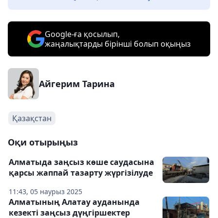
Google-ға қосылып,
жаңалықтарды бірінші болып оқыңыз
Айгерим Тарина
Қазақстан
Оқи отырыңыз
Алматыда заңсыз көше саудасына
қарсы жаппай тазарту жүргізілуде
11:43, 05 наурыз 2025
Алматының Алатау ауданында
кезекті заңсыз дүңгіршектер