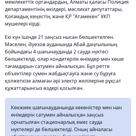
мемлекеттік органдардың, Алматы қаласы Полиция
департаментінің өкілдері, мәслихат депутаттары,
Қоғамдық кеңестің және ҚР "Атамекен" ҰКП
мүшелері кірді.
Екі күн ішінде 21 заңсыз нысан бөлшектелген.
Мәселен, Әуезов ауданында Абай даңғылының
бойындағы 4-шағынауданда 2 сауда нүктесі
бөлшектелді, олар кондитерлік өнімдер мен көше
тағамдарын сатумен айналысқан. Бұл ретте
объектілер сумен жабдықтауға және су бұруға
қолжеткізе алмаған әрі электр желілеріне рұқсат
құжаттарынсыз өздері қосылған.
Көкжиек шағынауданында көкөністер мен нан
өнімдерін сатумен айналысқан заңсыз
орнатылған стационарлық емес сауда
нүктелері де бөлшектелді. Оның айналасы