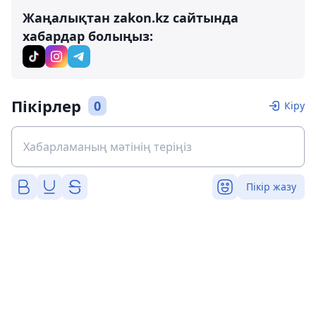
Жаңалықтан zakon.kz сайтында
хабардар болыңыз:
Пікірлер
0
Кіру
Пікір жазу