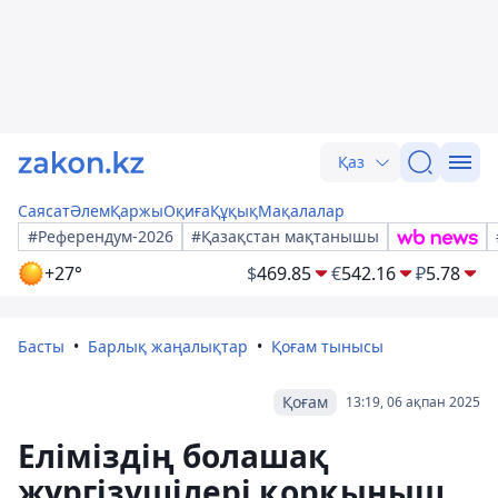
Қаз
Саясат
Әлем
Қаржы
Оқиға
Құқық
Мақалалар
#Референдум-2026
#Қазақстан мақтанышы
+27°
$
469.85
€
542.16
₽
5.78
Басты
Барлық жаңалықтар
Қоғам тынысы
Қоғам
13:19, 06 ақпан 2025
Еліміздің болашақ
жүргізушілері қорқыныш