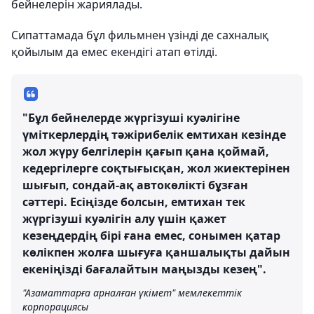
бейнелерін жариялады.
Сипаттамада бұл фильмнен үзінді де сахналық
қойылым да емес екендігі атап өтілді.
"Бұл бейнелерде жүргізуші куәлігіне
үміткерлердің тәжірибелік емтихан кезінде
жол жүру белгілерін қағып қана қоймай,
кедергілерге соқтығысқан, жол жиектерінен
шығып, сондай-ақ автокөлікті бұзған
сәттері. Есіңізде болсын, емтихан тек
жүргізуші куәлігін алу үшін қажет
кезеңдердің бірі ғана емес, сонымен қатар
көлікпен жолға шығуға қаншалықты дайын
екеніңізді бағалайтын маңызды кезең".
"Азаматтарға арналған үкімет" мемлекеттік
корпорациясы