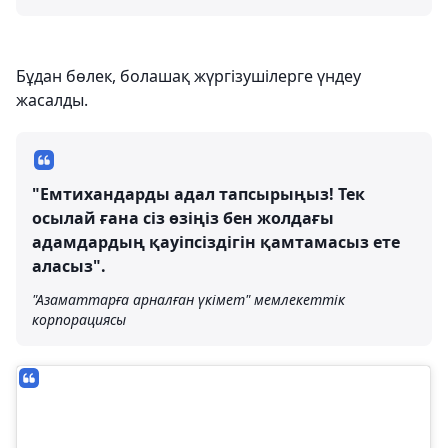
Бұдан бөлек, болашақ жүргізушілерге үндеу
жасалды.
"Емтихандарды адал тапсырыңыз! Тек
осылай ғана сіз өзіңіз бен жолдағы
адамдардың қауіпсіздігін қамтамасыз ете
аласыз".
"Азаматтарға арналған үкімет" мемлекеттік
корпорациясы