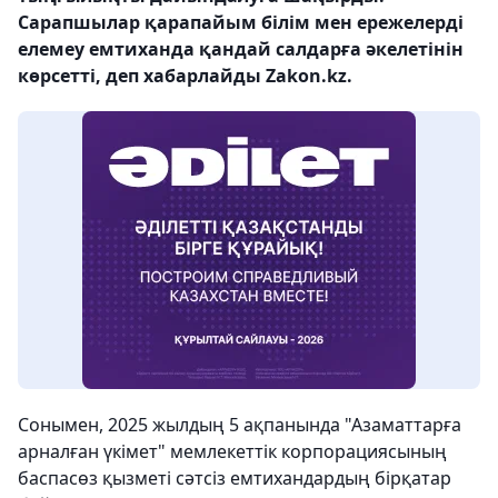
Сарапшылар қарапайым білім мен ережелерді
елемеу емтиханда қандай салдарға әкелетінін
көрсетті, деп хабарлайды Zakon.kz.
Сонымен, 2025 жылдың 5 ақпанында "Азаматтарға
арналған үкімет" мемлекеттік корпорациясының
баспасөз қызметі сәтсіз емтихандардың бірқатар