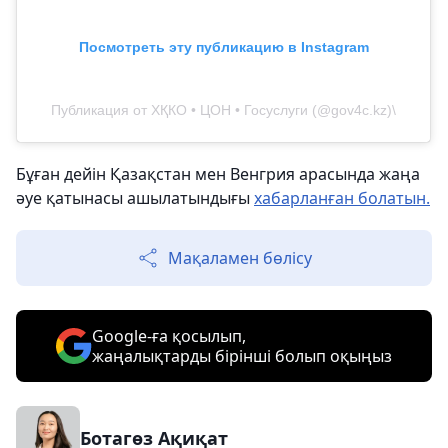
Посмотреть эту публикацию в Instagram
Публикация от ХҚКО • ЦОН • Госуслуги (@gov4c.kz)\
Бұған дейін Қазақстан мен Венгрия арасында жаңа
әуе қатынасы ашылатындығы
хабарланған болатын.
Мақаламен бөлісу
Google-ға қосылып,
жаңалықтарды бірінші болып оқыңыз
Ботагөз Ақиқат