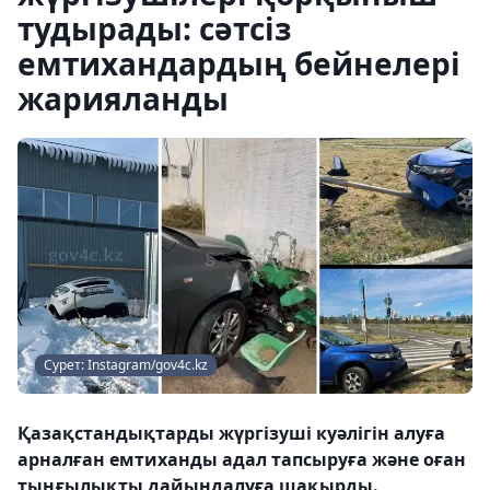
тудырады: сәтсіз
емтихандардың бейнелері
жарияланды
Сурет: Instagram/gov4c.kz
Қазақстандықтарды жүргізуші куәлігін алуға
арналған емтиханды адал тапсыруға және оған
тыңғылықты дайындалуға шақырды.