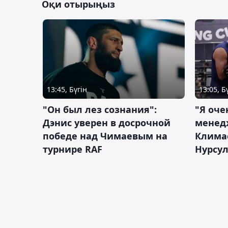
Оқи отырыңыз
13:45, Бүгін
13:05, Б
"Он был лез сознания":
"Я оче
Дэнис уверен в досрочной
менед
победе над Чимаевым на
Климас
турнире RAF
Нурсу