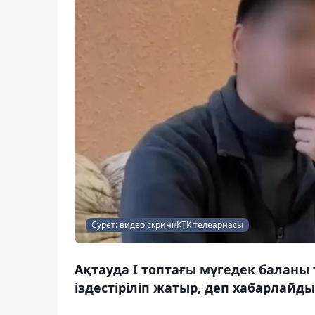
Сурет: видео скрині/КТК телеарнасы
Ақтауда I топтағы мүгедек баланы 
іздестіріліп жатыр, деп хабарлайды