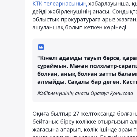
КТК телеарнасының
хабарлауынша, қы
дейді жәбірленушінің анасы. Сондықт
облыстық прокуратураға арыз жазған. 
ашуланшақ болып кеткен көрінеді.
"Кінәлі адамды тауып берсе, қар
сұраймын. Маған психиатр-сарап
болған, анық болған затты баламн
алмайды. Сақалы бар деген. Кас
Жәбірленушінің анасы Оразгүл Қонысова
Оқиға былтыр 27 желтоқсанда болған. 
бейтаныс біреу көлікке отырғызып алы
жағасына апарып, көлік ішінде арам 