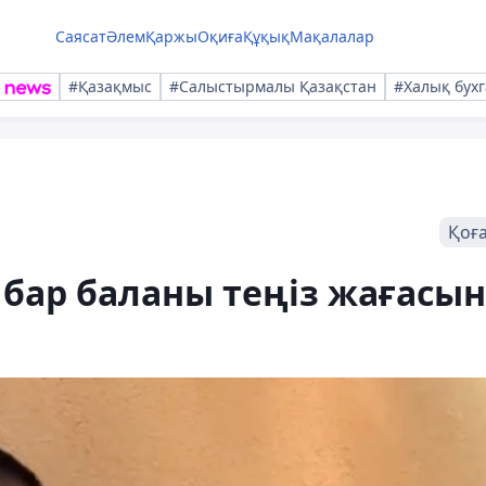
Саясат
Әлем
Қаржы
Оқиға
Құқық
Мақалалар
#Қазақмыс
#Салыстырмалы Қазақстан
#Халық бухг
Қоғ
 бар баланы теңіз жағасы