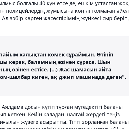
лмыс болғалы 40 күн өтсе де, ешкім ұсталған жоқ
ан полицейлердің жұмысына көңілі толмаған әйел
Ал зәбір көрген жасөспірімнің жүйкесі сыр беріп,
апайым халықтан көмек сұраймын. Өтініп
шы керек, баламның өзінен сұраса. Шын
ың өзінен естісе. (...) Жас шамасын айта
тюм-шалбар киген, ақ джип машинада деген".
Аялдама досын күтіп тұрған мүгедектігі баланы
п кеткен. Кейін қаладан шалғай жердегі теңіз
пиғылын жүзеге асырыпты. Тіпті зорланған баланы