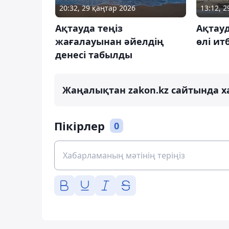
20:32, 29 қаңтар 2026
13:12, 
Ақтауда теңіз
Ақтауд
жағалауынан әйелдің
өлі и
денесі табылды
Жаңалықтан zakon.kz сайтында х
Пікірлер
0