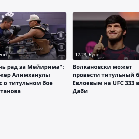
үгін
12:23, Бүгін
нь рад за Мейирима":
Волкановски может
жер Алимханулы
провести титульный б
 о титульном бое
Евлоевым на UFC 333 в
лтанова
Даби