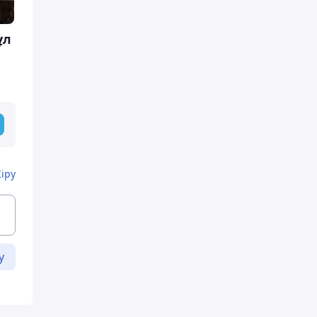
ұл
Кіру
у