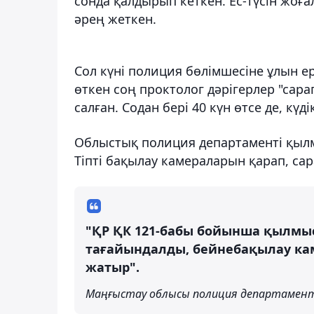
сонда қалдырып кеткен. Ес-түсін жоға
әрең жеткен.
Сол күні полиция бөлімшесіне ұлын ер
өткен соң проктолог дәрігерлер "са
салған. Содан бері 40 күн өтсе де, күдікт
Облыстық полиция департаменті қылмы
Тіпті бақылау камераларын қарап, са
"ҚР ҚК 121-бабы бойынша қылмыс
тағайындалды, бейнебақылау ка
жатыр".
Маңғыстау облысы полиция департамент