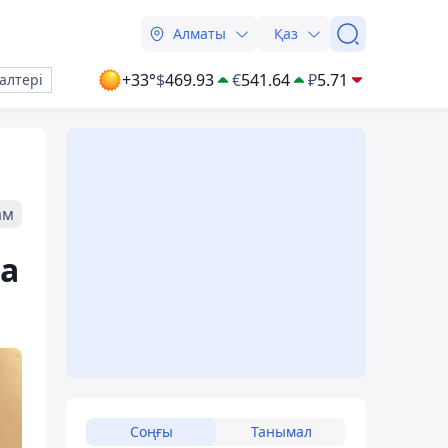
Алматы
Қаз
+33°
$
469.93
€
541.64
₽
5.71
алтері
ам
на
Соңғы
Танымал