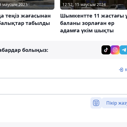
29 маусым 2023
12:52, 15 маусым 2024
а теңіз жағасынан
Шымкентте 11 жастағы 
тбалықтар табылды
баланы зорлаған ер
адамға үкім шықты
абардар болыңыз:
Пікір жаз