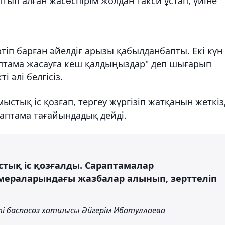
лтып алған жасөспірім жолдан такси ұстап, үйіне
тіп барған әйелдіғ арызы қабылданбапты. Екі күн
раптама жасауға кеш қалдыңыздар" деп шығарып
і әлі белгісіз.
стық іс қозғап, тергеу жүргізіп жатқанын жеткізд
раптама тағайындадық дейді.
тық іс қозғалды. Сараптамалар
мераларындағы жазбалар алынып, зерттеліп
і баспасөз хатшысы Әйгерім Ибатуллаева