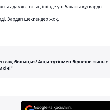
лты адамды, оның ішінде үш баланы құтқарды.
ді. Зардап шеккендер жоқ.
ен сақ болыңыз! Ащы түтінмен бірнеше тыныс
мкін!"
Google-ға қосылып,