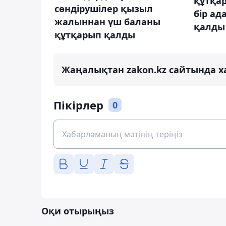
құтқа
сөндірушілер қызыл
бір а
жалыннан үш баланы
қалды
құтқарып қалды
Жаңалықтан zakon.kz сайтында х
Пікірлер
0
Оқи отырыңыз