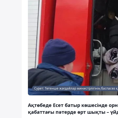
Сурет: Төтенше жағдайлар министрлігінің баспасөз 
Ақтөбеде Есет батыр көшесінде орн
қабаттағы пәтерде өрт шықты – үйд