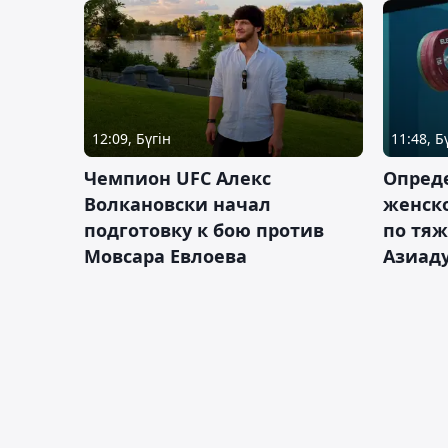
12:09, Бүгін
11:48, Б
Чемпион UFC Алекс
Опреде
Волкановски начал
женско
подготовку к бою против
по тяж
Мовсара Евлоева
Азиад