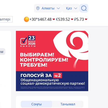
Алматы
Қаз
+30°
$
467.48
€
539.52
₽
5.73
алтері
ам
Соңғы
Танымал