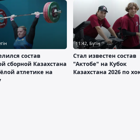
үгін
11:42, Бүгін
лился состав
Стал известен состав
й сборной Казахстана
"Актобе" на Кубок
ёлой атлетике на
Казахстана 2026 по х
у