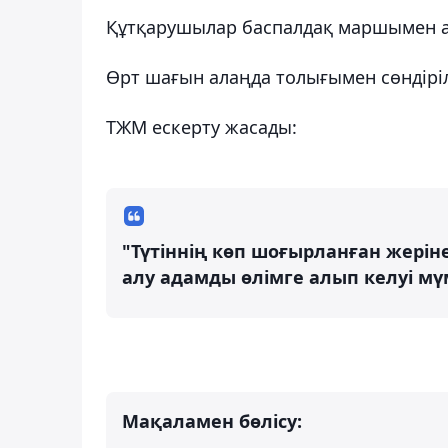
Құтқарушылар баспалдақ маршымен а
Өрт шағын алаңда толығымен сөндіріл
ТЖМ ескерту жасады:
"Түтіннің көп шоғырланған жерін
алу адамды өлімге алып келуі мү
Мақаламен бөлісу: