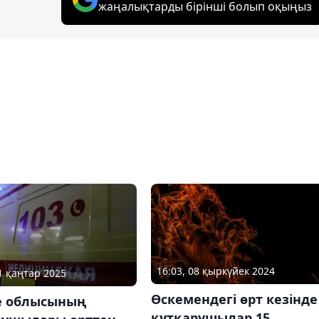
жаңалықтарды бірінші болып оқыңыз
16:03, 08 қыркүйек 2024
11 қаңтар 2025
Өcкемендегі өрт кезінде
е облысының
құтқарушылар 15