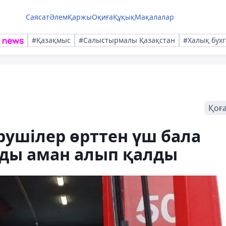
Саясат
Әлем
Қаржы
Оқиға
Құқық
Мақалалар
#Қазақмыс
#Салыстырмалы Қазақстан
#Халық бухг
Қоғ
ірушілер өрттен үш бала
мды аман алып қалды