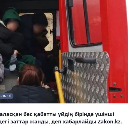
қызметі
аласқан бес қабатты үйдің бірінде үшінші
егі заттар жанды, деп хабарлайды Zakon.kz.