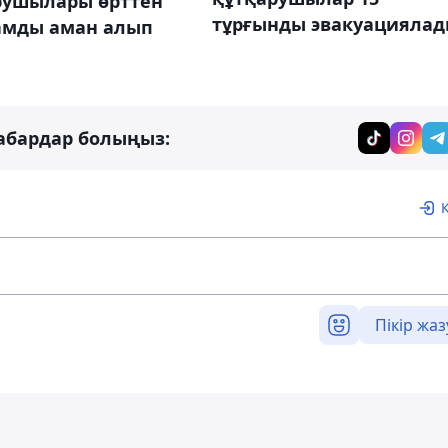
рушылары өрттен
тұрғынды эвакуацияла
дамды аман алып
абардар болыңыз:
Пікір жаз