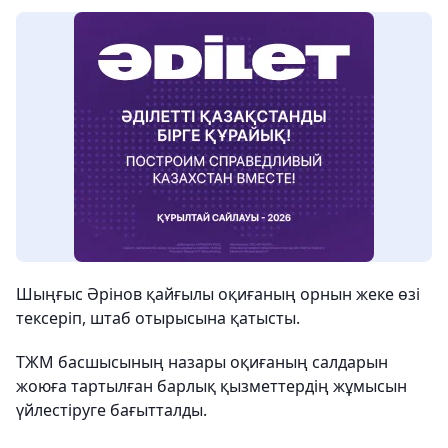
Шыңғыс Әрінов қайғылы оқиғаның орнын жеке өзі
тексеріп, штаб отырысына қатысты.
ТЖМ басшысының назары оқиғаның салдарын
жоюға тартылған барлық қызметтердің жұмысын
үйлестіруге бағытталды.