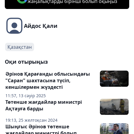
жаңалықтарды бірінші болып оқыңыз
Айдос Қали
Қазақстан
Оқи отырыңыз
Әрінов Қарағанды облысындағы
"Саран" шахтасына түсіп,
кеншілермен жүздесті
11:57, 13 сәуір 2025
Төтенше жағдайлар министрі
Ақтауға барды
19:13, 25 желтоқсан 2024
Шыңғыс Әрінов төтенше
жағдайлар министрі болып