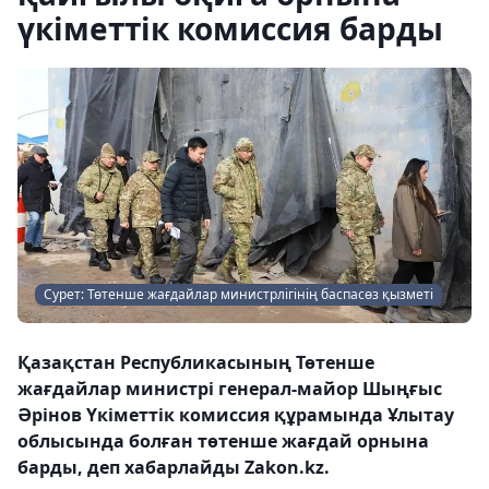
үкіметтік комиссия барды
Сурет: Төтенше жағдайлар министрлігінің баспасөз қызметі
Қазақстан Республикасының Төтенше
жағдайлар министрі генерал-майор Шыңғыс
Әрінов Үкіметтік комиссия құрамында Ұлытау
облысында болған төтенше жағдай орнына
барды, деп хабарлайды Zakon.kz.