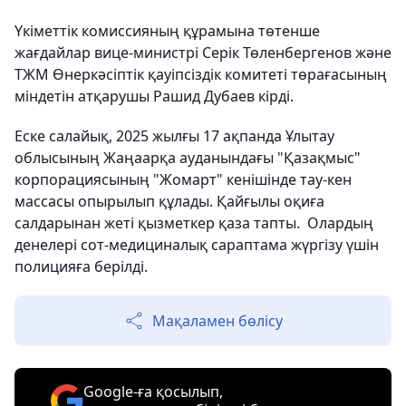
Үкіметтік комиссияның құрамына төтенше
жағдайлар вице-министрі Серік Төленбергенов және
ТЖМ Өнеркәсіптік қауіпсіздік комитеті төрағасының
міндетін атқарушы Рашид Дубаев кірді.
Еске салайық, 2025 жылғы 17 ақпанда Ұлытау
облысының Жаңаарқа ауданындағы "Қазақмыс"
корпорациясының "Жомарт" кенішінде тау-кен
массасы опырылып құлады. Қайғылы оқиға
салдарынан жеті қызметкер қаза тапты. Олардың
денелері сот-медициналық сараптама жүргізу үшін
полицияға берілді.
Мақаламен бөлісу
Google-ға қосылып,