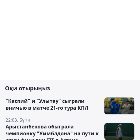
Оқи отырыңыз
"Каспий" и "Улытау" сыграли
вничью в матче 21-го тура КПЛ
22:03, Бүгін
Арыстанбекова обыграла
чемпионку "Уимблдона" на пути к