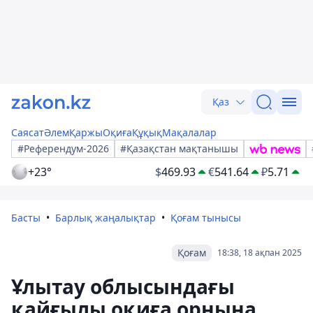
Қаз
Саясат
Әлем
Қаржы
Оқиға
Құқық
Мақалалар
#Референдум-2026
#Қазақстан мақтанышы
+23°
$
469.93
€
541.64
₽
5.71
Басты
Барлық жаңалықтар
Қоғам тынысы
Қоғам
18:38, 18 ақпан 2025
Ұлытау облысындағы
қайғылы оқиға орнына