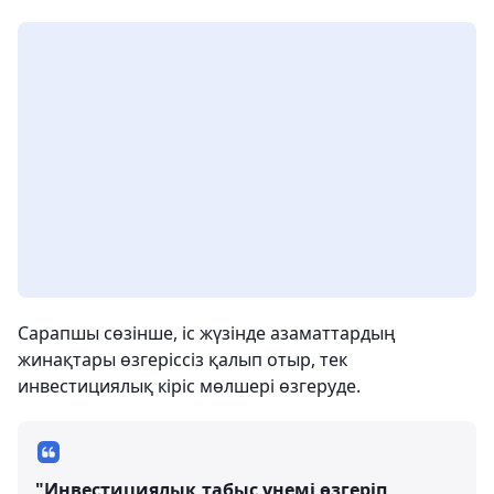
Сарапшы сөзінше, іс жүзінде азаматтардың
жинақтары өзгеріссіз қалып отыр, тек
инвестициялық кіріс мөлшері өзгеруде.
"Инвестициялық табыс үнемі өзгеріп