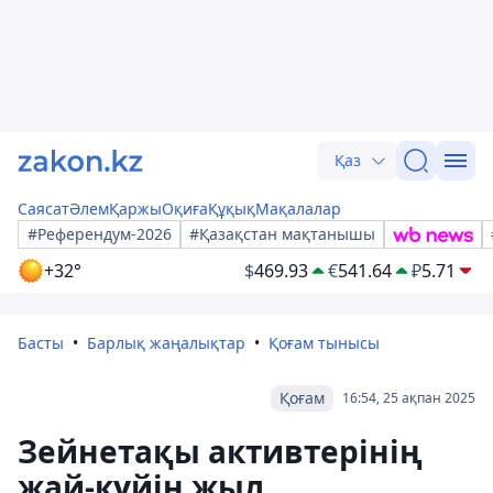
Қаз
Саясат
Әлем
Қаржы
Оқиға
Құқық
Мақалалар
#Референдум-2026
#Қазақстан мақтанышы
+32°
$
469.93
€
541.64
₽
5.71
Басты
Барлық жаңалықтар
Қоғам тынысы
Қоғам
16:54, 25 ақпан 2025
Зейнетақы активтерінің
жай-күйін жыл