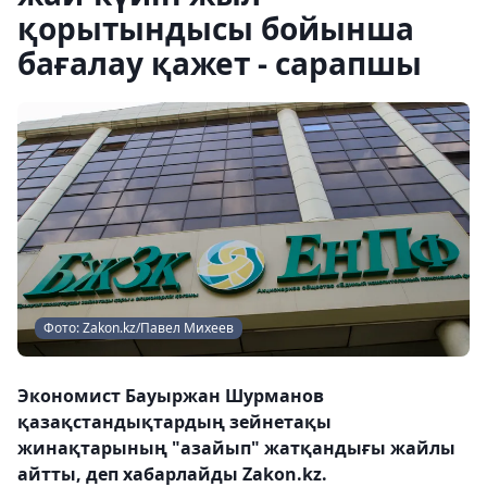
қорытындысы бойынша
бағалау қажет - сарапшы
Фото: Zakon.kz/Павел Михеев
Экономист Бауыржан Шурманов
қазақстандықтардың зейнетақы
жинақтарының "азайып" жатқандығы жайлы
айтты, деп хабарлайды Zakon.kz.