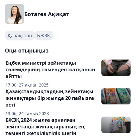
Ботагөз Ақиқат
Қазақстан
БЖЗҚ
Оқи отырыңыз
Еңбек министрі зейнетақы
төлемдерінің төмендеп жатқанын
айтты
17:00, 27 ақпан 2025
Қазақстандықтардың зейнетақы
жинақтары бір жылда 20 пайызға
өсті
13:06, 24 тамыз 2023
БЖЗҚ 2024 жылға арналған
зейнетақы жинақтарының ең
төменгі жеткіліктілік шегін