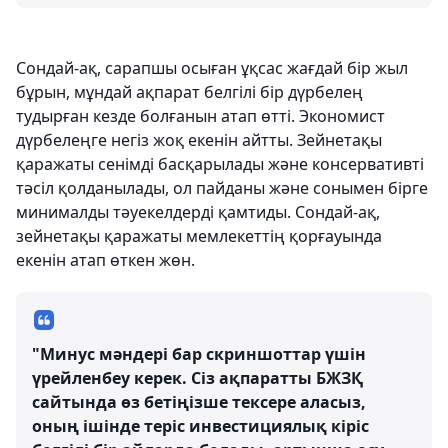
Сондай-ақ, сарапшы осыған ұқсас жағдай бір жыл
бұрын, мұндай ақпарат белгілі бір дүрбелең
тудырған кезде болғанын атап өтті. Экономист
дүрбелеңге негіз жоқ екенін айтты. Зейнетақы
қаражаты сенімді басқарылады және консервативті
тәсіл қолданылады, ол пайданы және сонымен бірге
минималды тәуекелдерді қамтиды. Сондай-ақ,
зейнетақы қаражаты мемлекеттің қорғауында
екенін атап өткен жөн.
"Минус мәндері бар скриншоттар үшін
үрейленбеу керек. Сіз ақпаратты БЖЗҚ
сайтында өз бетіңізше тексере аласыз,
оның ішінде теріс инвестициялық кіріс