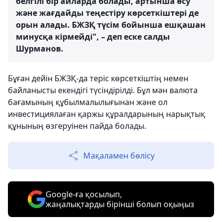
белгілі бір айларда болады, артынша өсу
және жағдайды теңестіру көрсеткіштері де
орын алады. БЖЗҚ түсім бойынша ешқашан
минусқа кірмейді", – деп еске салды
Шурманов.
Бұған дейін БЖЗҚ-да теріс көрсеткіштің немен
байланысты екендігі түсіндірілді. Бұл мән валюта
бағамының құбылмалылығынан және ол
инвестициялаған қаржы құралдарының нарықтық
құнының өзгеруінен пайда болады.
Мақаламен бөлісу
Google-ға қосылып,
жаңалықтарды бірінші болып оқыңыз