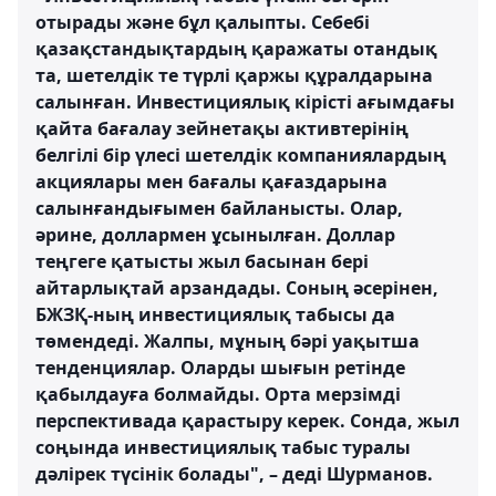
отырады және бұл қалыпты. Себебі
қазақстандықтардың қаражаты отандық
та, шетелдік те түрлі қаржы құралдарына
салынған. Инвестициялық кірісті ағымдағы
қайта бағалау зейнетақы активтерінің
белгілі бір үлесі шетелдік компаниялардың
акциялары мен бағалы қағаздарына
салынғандығымен байланысты. Олар,
әрине, доллармен ұсынылған. Доллар
теңгеге қатысты жыл басынан бері
айтарлықтай арзандады. Соның әсерінен,
БЖЗҚ-ның инвестициялық табысы да
төмендеді. Жалпы, мұның бәрі уақытша
тенденциялар. Оларды шығын ретінде
қабылдауға болмайды. Орта мерзімді
перспективада қарастыру керек. Сонда, жыл
соңында инвестициялық табыс туралы
дәлірек түсінік болады", – деді Шурманов.