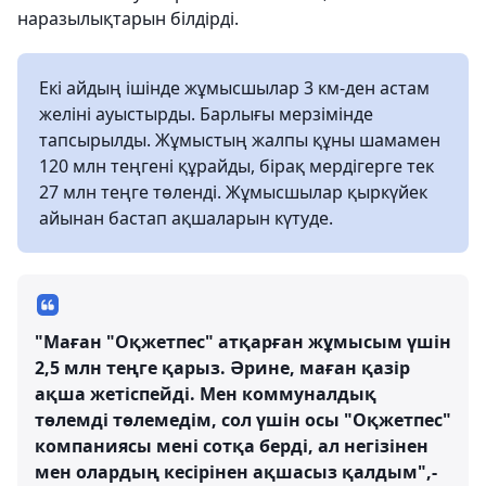
наразылықтарын білдірді.
Екі айдың ішінде жұмысшылар 3 км-ден астам
желіні ауыстырды. Барлығы мерзімінде
тапсырылды. Жұмыстың жалпы құны шамамен
120 млн теңгені құрайды, бірақ мердігерге тек
27 млн теңге төленді. Жұмысшылар қыркүйек
айынан бастап ақшаларын күтуде.
"Маған "Оқжетпес" атқарған жұмысым үшін
2,5 млн теңге қарыз. Әрине, маған қазір
ақша жетіспейді. Мен коммуналдық
төлемді төлемедім, сол үшін осы "Оқжетпес"
компаниясы мені сотқа берді, ал негізінен
мен олардың кесірінен ақшасыз қалдым",-