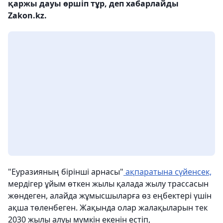
қаржы дауы өршіп тұр, деп хабарлайды
Zakon.kz.
"Еуразияның бірінші арнасы"
ақпаратына сүйенсек,
мердігер ұйым өткен жылы қалада жылу трассасын
жөндеген, алайда жұмысшыларға өз еңбектері үшін
ақша төленбеген. Жақында олар жалақыларын тек
2030 жылы алуы мүмкін екенін естіп,