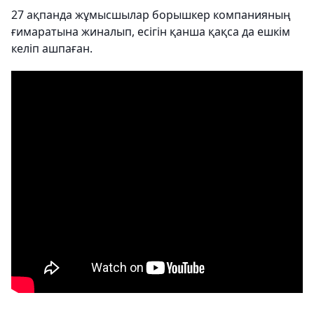
27 ақпанда жұмысшылар борышкер компанияның
ғимаратына жиналып, есігін қанша қақса да ешкім
келіп ашпаған.