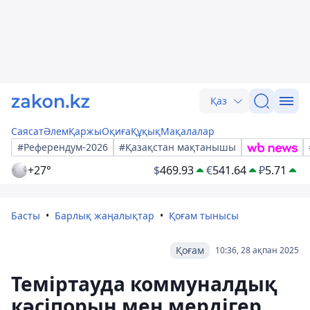
Қаз
Саясат
Әлем
Қаржы
Оқиға
Құқық
Мақалалар
#Референдум-2026
#Қазақстан мақтанышы
+27°
$
469.93
€
541.64
₽
5.71
Басты
Барлық жаңалықтар
Қоғам тынысы
Қоғам
10:36, 28 ақпан 2025
Теміртауда коммуналдық
кәсіпорын мен мердігер