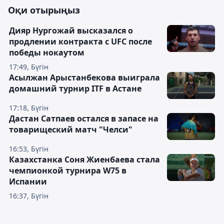
Оқи отырыңыз
Дияр Нургожай высказался о
продлении контракта с UFC после
победы нокаутом
17:49, Бүгін
Асылжан Арыстанбекова выиграла
домашний турнир ITF в Астане
17:18, Бүгін
Дастан Сатпаев остался в запасе на
товарищеский матч "Челси"
16:53, Бүгін
Казахстанка Соня Жиенбаева стала
чемпионкой турнира W75 в
Испании
16:37, Бүгін