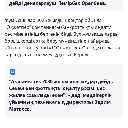
дейді дәнекерлеуші Темірбек Оралбаев.
Жұмысшылар 2025 жылдың қаңтар айында
"Оқжетпес" компаниясы банкроттықты оңалту
рәсіміне өтініш бергенін білді. Бұл жұмысшыларды
борышкерді сотқа беру мүмкіндігінен айырады,
өйткені оңалту рәсімі "Оқжетпеске" кредиторларға
қарыздарын төлемеу құқығын береді.
"Ақшаны тек 2030 жылы аласыңдар дейді.
Себебі банкроттықты оңалту рәсімі бес
жылға созылады екен", – деді мердігерлік
ұйымның техникалық директоры Вадим
Матвеев.