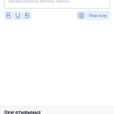
Пікір жазу
Оқи отырыңыз