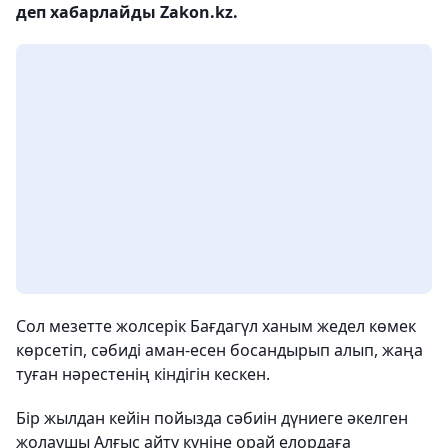
деп хабарлайды Zakon.kz.
Сол мезетте жолсерік Бағдагүл ханым жедел көмек
көрсетіп, сәбиді аман-есен босандырып алып, жаңа
туған нәрестенің кіндігін кескен.
Бір жылдан кейін пойызда сәбиін дүниеге әкелген
жолаушы Алғыс айту күніне орай елордаға