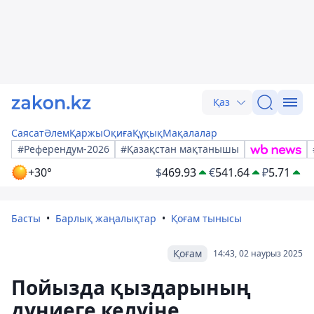
Қаз
Саясат
Әлем
Қаржы
Оқиға
Құқық
Мақалалар
#Референдум-2026
#Қазақстан мақтанышы
+30°
$
469.93
€
541.64
₽
5.71
Басты
Барлық жаңалықтар
Қоғам тынысы
Қоғам
14:43, 02 наурыз 2025
Пойызда қыздарының
дүниеге келуіне