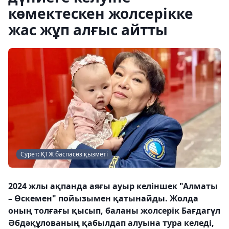
көмектескен жолсерікке
жас жұп алғыс айтты
Сурет: ҚТЖ баспасөз қызметі
2024 жлы ақпанда аяғы ауыр келіншек "Алматы
– Өскемен" пойызымен қатынайды. Жолда
оның толғағы қысып, баланы жолсерік Бағдагүл
Әбдәқұлованың қабылдап алуына тура келеді,