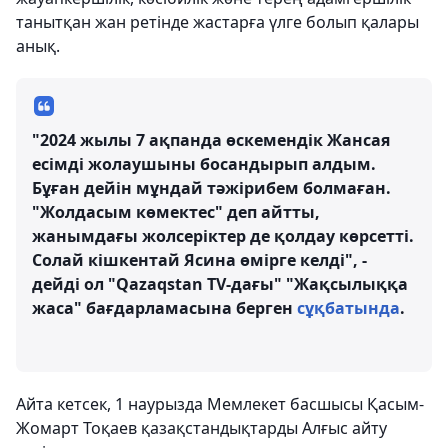
танытқан жан ретінде жастарға үлге болып қалары
анық.
"2024 жылы 7 ақпанда өскемендік Жансая
есімді жолаушыны босандырып алдым.
Бұған дейін мұндай тәжірибем болмаған.
"Жолдасым көмектес" деп айтты,
жанымдағы жолсеріктер де қолдау көрсетті.
Солай кішкентай Ясина өмірге келді", -
дейді ол "Qazaqstan TV-дағы" "Жақсылыққа
жаса" бағдарламасына берген
сұқбатында
.
Айта кетсек, 1 наурызда Мемлекет басшысы Қасым-
Жомарт Тоқаев қазақстандықтарды Алғыс айту