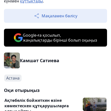
күнімен
құттықтады
.
Мақаламен бөлісу
Google-ға қосылып,
жаңалықтарды бірінші болып оқыңыз
Камшат Сатиева
Астана
Оқи отырыңыз
Ақтөбелік бойжеткен өзіне
көмектескен құтқарушыларға