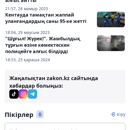
алғыс айтты
21:57, 28 мамыр 2025
Кентауда тамақтан жаппай
уланғандардың саны 95-ке жетті
18:04, 29 маусым 2023
"Шұғыл! Жүрек!". Жамбылдық
тұрғын өзіне көмектескен
полицейге алғыс білдірді
18:53, 25 қараша 2024
Жаңалықтан zakon.kz сайтында
хабардар болыңыз:
Пікірлер
0
Кіру