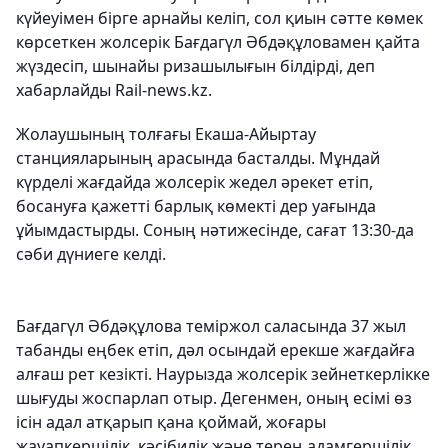
күйеуімен бірге арнайы келіп, сол қиын сәтте көмек
көрсеткен жолсерік Бағдагүл Әбдәқұловамен қайта
жүздесіп, шынайы ризашылығын білдірді, деп
хабарлайды Rail-news.kz.
Жолаушының толғағы Екаша-Айыртау
станцияларының арасында басталды. Мұндай
күрделі жағдайда жолсерік жедел әрекет етіп,
босануға қажетті барлық көмекті дер уағында
ұйымдастырды. Соның нәтижесінде, сағат 13:30-да
сәби дүниеге келді.
Бағдагүл Әбдәқұлова теміржол саласында 37 жыл
табанды еңбек етіп, дәл осындай ерекше жағдайға
алғаш рет кезікті. Наурызда жолсерік зейнеткерлікке
шығуды жоспарлап отыр. Дегенмен, оның есімі өз
ісін адал атқарып қана қоймай, жоғары
жауапкершілік, кәсібилік және терең адамгершілік