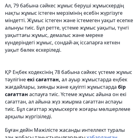
Ал, 79 бабына сәйкес жұмыс беруші жұмыскердің
нақты жұмыс істеген мерзімінің есебін жүргізуге
міндетті. Жұмыс істеген және істемеген уақыт есепке
алынуы тиіс. Бұл ретте, үстеме жұмыс уақыты, түнгі
уақыттағы жұмыс, демалыс және мереке
күндеріндегі жұмыс, сондай-ақ іссапарға кеткен
уақыт бөлек ескеріледі.
ҚР Еңбек кодексінің 78 бабына сәйкес үстеме жұмыс
тәулігіне
екі сағаттан,
ал ауыр жұмыстарда еңбек
жағдайлары, зиянды және қауіпті жұмыстарда
бір
сағаттан
аспауға тиіс. Үстеме жұмыс айына он екі
сағаттан, ал айына жүз жиырма сағаттан аспауы
тиіс. Бұл сағаттар жұмыскерге жоғары мөлшерлеме
арқылы жүргізіледі.
Бұған дейін Мәжілісте жасанды интеллект туралы
заң жобасы таныстырылғардығы
хабарланған