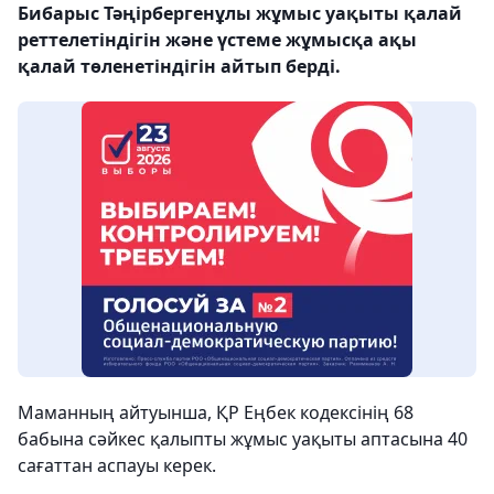
Бибарыс Тәңірбергенұлы жұмыс уақыты қалай
реттелетіндігін және үстеме жұмысқа ақы
қалай төленетіндігін айтып берді.
Маманның айтуынша, ҚР Еңбек кодексінің 68
бабына сәйкес қалыпты жұмыс уақыты аптасына 40
сағаттан аспауы керек.