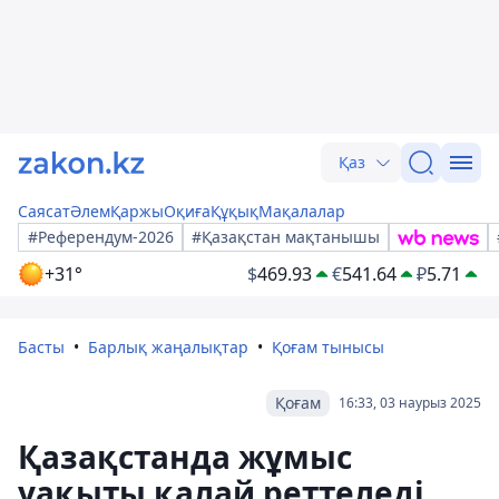
Қаз
Саясат
Әлем
Қаржы
Оқиға
Құқық
Мақалалар
#Референдум-2026
#Қазақстан мақтанышы
+31°
$
469.93
€
541.64
₽
5.71
Басты
Барлық жаңалықтар
Қоғам тынысы
Қоғам
16:33, 03 наурыз 2025
Қазақстанда жұмыс
уақыты қалай реттеледі