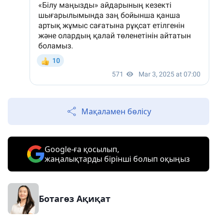
Мақаламен бөлісу
Google-ға қосылып,
жаңалықтарды бірінші болып оқыңыз
Ботагөз Ақиқат