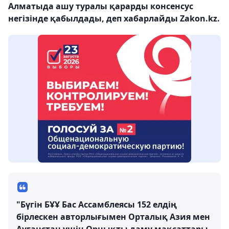
Алматыда ашу туралы қарарды консенсус
негізінде қабылдады, деп хабарлайды Zakon.kz.
"Бүгін БҰҰ Бас Ассамблеясы 152 елдің
бірлескен авторлығымен Орталық Азия мен