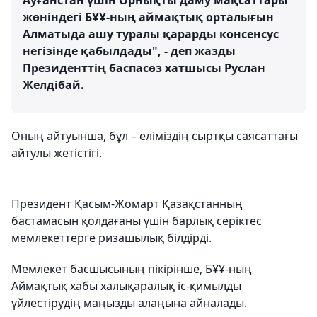
Ауғанстан үшін Орнықты даму мақсаттары
жөніндегі БҰҰ-ның аймақтық орталығын
Алматыда ашу туралы қарарды консенсус
негізінде қабылдады", - деп жазды
Президенттің баспасөз хатшысы Руслан
Желдібай.
Оның айтуынша, бұл – еліміздің сыртқы саясаттағы
айтулы жетістігі.
Президент Қасым-Жомарт Қазақстанның
бастамасын қолдағаны үшін барлық серіктес
мемлекеттерге ризашылық білдірді.
Мемлекет басшысының пікірінше, БҰҰ-ның
Аймақтық хабы халықаралық іс-қимылды
үйлестірудің маңызды алаңына айналады.