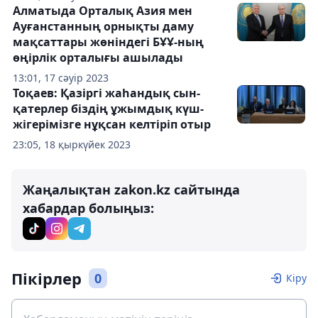
Алматыда Орталық Азия мен
Ауғанстанның орнықты даму
мақсаттары жөніндегі БҰҰ-ның
өңірлік орталығы ашылады
13:01, 17 сәуір 2023
Тоқаев: Қазіргі жаһандық сын-
қатерлер біздің ұжымдық күш-
жігерімізге нұқсан келтіріп отыр
23:05, 18 қыркүйек 2023
Жаңалықтан zakon.kz сайтында
хабардар болыңыз:
Пікірлер
0
Кіру