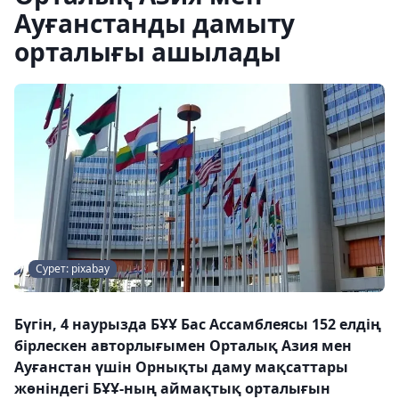
Ауғанстанды дамыту
орталығы ашылады
Сурет: pixabay
Бүгін, 4 наурызда БҰҰ Бас Ассамблеясы 152 елдің
бірлескен авторлығымен Орталық Азия мен
Ауғанстан үшін Орнықты даму мақсаттары
жөніндегі БҰҰ-ның аймақтық орталығын