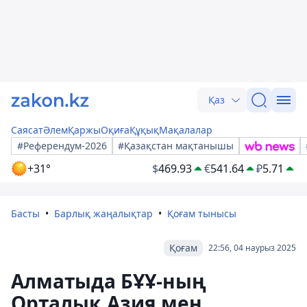
Қаз
Саясат
Әлем
Қаржы
Оқиға
Құқық
Мақалалар
#Референдум-2026
#Қазақстан мақтанышы
+31°
$
469.93
€
541.64
₽
5.71
Басты
Барлық жаңалықтар
Қоғам тынысы
Қоғам
22:56, 04 наурыз 2025
Алматыда БҰҰ-ның
Орталық Азия мен