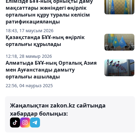
Елімізде БҰҰ-ның орнықты даму
мақсаттары жөніндегі өңірлік
орталығын құру туралы келісім
ратификацияланды
18:43, 17 маусым 2026
Қазақстанда БҰҰ-ның өңірлік
орталығы құрылады
12:18, 28 мамыр 2026
Алматыда БҰҰ-ның Орталық Азия
мен Ауғанстанды дамыту
орталығы ашылады
22:56, 04 наурыз 2025
Жаңалықтан zakon.kz сайтында
хабардар болыңыз: