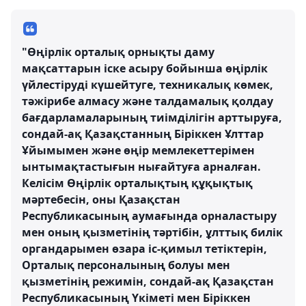
"Өңірлік орталық орнықты даму
мақсаттарын іске асыру бойынша өңірлік
үйлестіруді күшейтуге, техникалық көмек,
тәжірибе алмасу және талдамалық қолдау
бағдарламаларының тиімділігін арттыруға,
сондай-ақ Қазақстанның Біріккен Ұлттар
Ұйымымен және өңір мемлекеттерімен
ынтымақтастығын нығайтуға арналған.
Келісім Өңірлік орталықтың құқықтық
мәртебесін, оны Қазақстан
Республикасының аумағында орналастыру
мен оның қызметінің тәртібін, ұлттық билік
органдарымен өзара іс-қимыл тетіктерін,
Орталық персоналының болуы мен
қызметінің режимін, сондай-ақ Қазақстан
Республикасының Үкіметі мен Біріккен