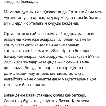
заңды қабылдады.
Меморандумның өзі Қазақстанда Орталық Азия мен
Ауғанстан үшін орнықты даму мақсаттары бойынша
БҰҰ Өңірлік орталығын құруды көздейді.
Орталық жыл сайынғы жұмыс бағдарламаларын
әзірлейді және іске асырады, ал оның қызметін
консультативтік кеңес пен Халықаралық
консультативтік комитет үйлестіретін болады.
Бағдарламаларды іске асыру үшін Қазақстан БҰҰ-ға
2025-2029 жылдар кезеңінде жыл сайын 3 млн
доллардан бөлуді жоспарлап отыр. Құжатты
ратификациялау өңірлік ынтымақтастықты
нығайтуға және орнықты даму мақсаттарына қол
жеткізуге бағытталған.
Бұған дейін қазақстандық қоғам қайраткері,
Сенаттың бұрынғы депутаты Ләззат Қалтаева