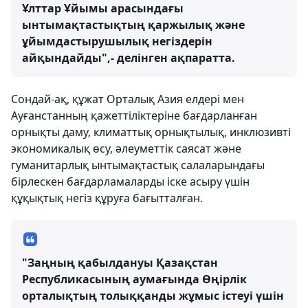
Ұлттар Ұйымы арасындағы
ынтымақтастықтың қаржылық және
ұйымдастырушылық негіздерін
айқындайды",- делінген ақпаратта.
Сондай-ақ, құжат Орталық Азия елдері мен
Ауғанстанның қажеттіліктеріне бағдарланған
орнықты даму, климаттық орнықтылық, инклюзивті
экономикалық өсу, әлеуметтік саясат және
гуманитарлық ынтымақтастық салаларындағы
бірлескен бағдарламаларды іске асыру үшін
құқықтық негіз құруға бағытталған.
"Заңның қабылдануы Қазақстан
Республикасының аумағында Өңірлік
орталықтың толыққанды жұмыс істеуі үшін