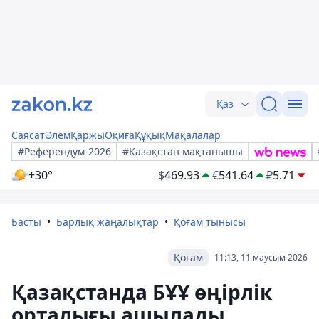
Қаз
Саясат
Әлем
Қаржы
Оқиға
Құқық
Мақалалар
#Референдум-2026
#Қазақстан мақтанышы
+30°
$
469.93
€
541.64
₽
5.71
Басты
Барлық жаңалықтар
Қоғам тынысы
Қоғам
11:13, 11 маусым 2026
Қазақстанда БҰҰ өңірлік
орталығы ашылады