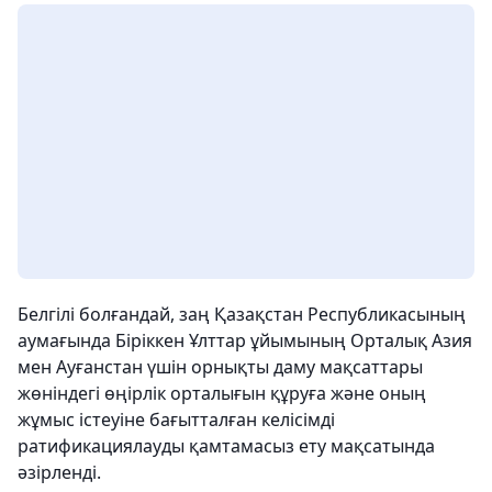
Белгілі болғандай, заң Қазақстан Республикасының
аумағында Біріккен Ұлттар ұйымының Орталық Азия
мен Ауғанстан үшін орнықты даму мақсаттары
жөніндегі өңірлік орталығын құруға және оның
жұмыс істеуіне бағытталған келісімді
ратификациялауды қамтамасыз ету мақсатында
әзірленді.