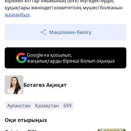
Біріккен Ұлттар Ұйымының (БҰҰ) Мүгедектердің
құқықтары жөніндегі комитетінің мүшесі болғанын
жазғанбыз
.
Мақаламен бөлісу
Google-ға қосылып,
жаңалықтарды бірінші болып оқыңыз
Ботагөз Ақиқат
Ауғанстан
Қазақстан
БҰҰ
Оқи отырыңыз