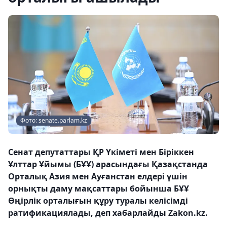
Фото: senate.parlam.kz
Сенат депутаттары ҚР Үкіметі мен Біріккен
Ұлттар Ұйымы (БҰҰ) арасындағы Қазақстанда
Орталық Азия мен Ауғанстан елдері үшін
орнықты даму мақсаттары бойынша БҰҰ
Өңірлік орталығын құру туралы келісімді
ратификациялады, деп хабарлайды Zakon.kz.