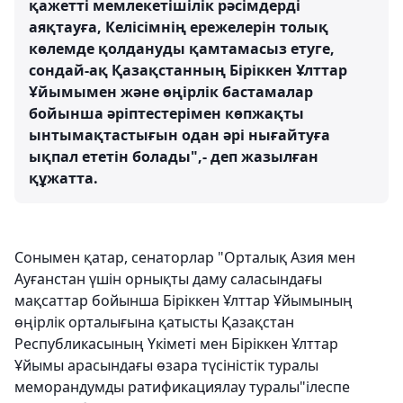
қажетті мемлекетішілік рәсімдерді
аяқтауға, Келісімнің ережелерін толық
көлемде қолдануды қамтамасыз етуге,
сондай-ақ Қазақстанның Біріккен Ұлттар
Ұйымымен және өңірлік бастамалар
бойынша әріптестерімен көпжақты
ынтымақтастығын одан әрі нығайтуға
ықпал ететін болады",- деп жазылған
құжатта.
Сонымен қатар, сенаторлар "Орталық Азия мен
Ауғанстан үшін орнықты даму саласындағы
мақсаттар бойынша Біріккен Ұлттар Ұйымының
өңірлік орталығына қатысты Қазақстан
Республикасының Үкіметі мен Біріккен Ұлттар
Ұйымы арасындағы өзара түсіністік туралы
меморандумды ратификациялау туралы"ілеспе