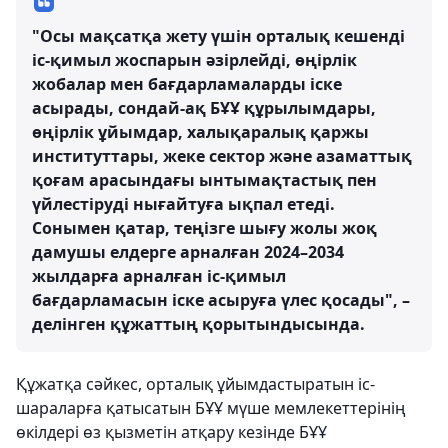
"Осы мақсатқа жету үшін орталық кешенді
іс-қимыл жоспарын әзірлейді, өңірлік
жобалар мен бағдарламаларды іске
асырады, сондай-ақ БҰҰ құрылымдары,
өңірлік ұйымдар, халықаралық қаржы
институттары, жеке сектор және азаматтық
қоғам арасындағы ынтымақтастық пен
үйлестіруді нығайтуға ықпал етеді.
Сонымен қатар, теңізге шығу жолы жоқ
дамушы елдерге арналған 2024–2034
жылдарға арналған іс-қимыл
бағдарламасын іске асыруға үлес қосады", –
делінген құжаттың қорытындысында.
Құжатқа сәйкес, орталық ұйымдастыратын іс-
шараларға қатысатын БҰҰ мүше мемлекеттерінің
өкілдері өз қызметін атқару кезінде БҰҰ