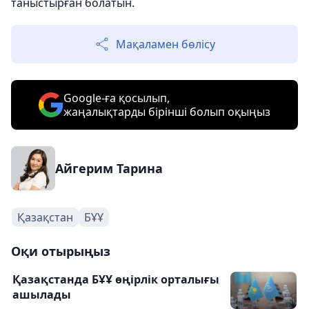
таныстырған болатын.
Мақаламен бөлісу
Google-ға қосылып,
жаңалықтарды бірінші болып оқыңыз
Айгерим Тарина
Қазақстан
БҰҰ
Оқи отырыңыз
Қазақстанда БҰҰ өңірлік орталығы
ашылады