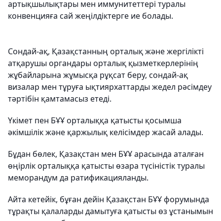
артықшылықтары мен иммунитеттері туралы
конвенцияға сай жеңілдіктерге ие болады.
Сондай-ақ, Қазақстанның орталық және жергілікті
атқарушы органдары орталық қызметкерлерінің
жұбайларына жұмысқа рұқсат беру, сондай-ақ
визалар мен тұруға ықтиярхаттарды жедел рәсімдеу
тәртібін қамтамасыз етеді.
Үкімет пен БҰҰ орталыққа қатысты қосымша
әкімшілік және қаржылық келісімдер жасай алады.
Бұдан бөлек, Қазақстан мен БҰҰ арасында аталған
өңірлік орталыққа қатысты өзара түсіністік туралы
меморандум да ратификацияланды.
Айта кетейік, бұған дейін Қазақстан БҰҰ форумында
тұрақты қалаларды дамытуға қатысты өз ұстанымын