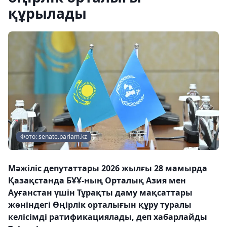
құрылады
Фото: senate.parlam.kz
Мәжіліс депутаттары 2026 жылғы 28 мамырда
Қазақстанда БҰҰ-ның Орталық Азия мен
Ауғанстан үшін Тұрақты даму мақсаттары
жөніндегі Өңірлік орталығын құру туралы
келісімді ратификациялады, деп хабарлайды