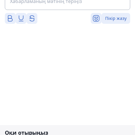
Пікір жазу
Оқи отырыңыз