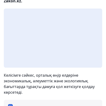
Zakon.kz.
Келісімге сәйкес, орталық өңір елдеріне
экономикалық, әлеуметтік және экологиялық
бағыттарда тұрақты дамуға қол жеткізуге қолдау
көрсетеді.