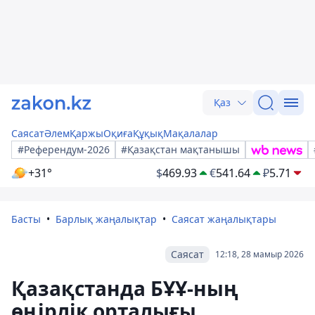
Қаз
Саясат
Әлем
Қаржы
Оқиға
Құқық
Мақалалар
#Референдум-2026
#Қазақстан мақтанышы
+31°
$
469.93
€
541.64
₽
5.71
Басты
Барлық жаңалықтар
Саясат жаңалықтары
Саясат
12:18, 28 мамыр 2026
Қазақстанда БҰҰ-ның
өңірлік орталығы