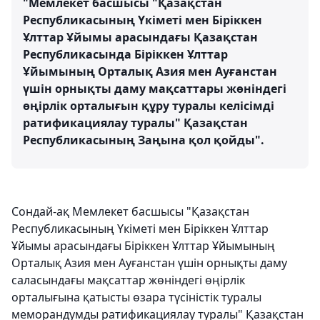
"Мемлекет басшысы "Қазақстан
Республикасының Үкіметі мен Біріккен
Ұлттар Ұйымы арасындағы Қазақстан
Республикасында Біріккен Ұлттар
Ұйымының Орталық Азия мен Ауғанстан
үшін орнықты даму мақсаттары жөніндегі
өңірлік орталығын құру туралы келісімді
ратификациялау туралы" Қазақстан
Республикасының Заңына қол қойды".
Сондай-ақ Мемлекет басшысы "Қазақстан
Республикасының Үкіметі мен Біріккен Ұлттар
Ұйымы арасындағы Біріккен Ұлттар Ұйымының
Орталық Азия мен Ауғанстан үшін орнықты даму
саласындағы мақсаттар жөніндегі өңірлік
орталығына қатысты өзара түсіністік туралы
меморандумды ратификациялау туралы" Қазақстан