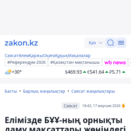
Қаз
Саясат
Әлем
Қаржы
Оқиға
Құқық
Мақалалар
#Референдум-2026
#Қазақстан мақтанышы
+30°
$
469.93
€
541.64
₽
5.71
Басты
Барлық жаңалықтар
Саясат жаңалықтары
Саясат
18:43, 17 маусым 2026
Елімізде БҰҰ-ның орнықты
даму мақсаттары жөніндегі