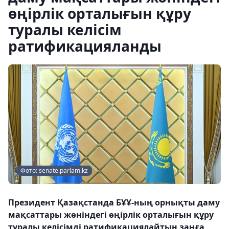
өңірлік орталығын құру
туралы келісім
ратификацияланды
Фото: senate.parlam.kz
Президент Қазақстанда БҰҰ-ның орнықты даму
мақсаттары жөніндегі өңірлік орталығын құру
туралы келісімді ратификациялайтын заңға