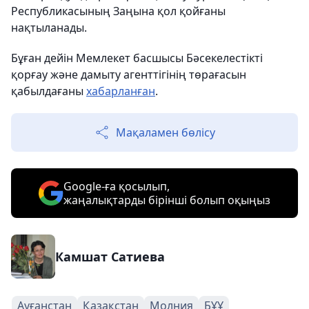
Республикасының Заңына қол қойғаны
нақтыланады.
Бұған дейін Мемлекет басшысы Бәсекелестікті
қорғау және дамыту агенттігінің төрағасын
қабылдағаны
хабарланған
.
Мақаламен бөлісу
Google-ға қосылып,
жаңалықтарды бірінші болып оқыңыз
Камшат Сатиева
Ауғанстан
Қазақстан
Молния
БҰҰ