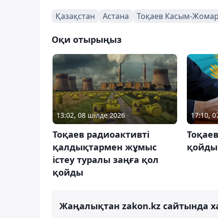
Қазақстан
Астана
Тоқаев Касым-Жома
Оқи отырыңыз
13:02, 08 шілде 2026
17:10, 0
Тоқаев радиоактивті
Тоқаев
қалдықтармен жұмыс
қойды
істеу туралы заңға қол
қойды
Жаңалықтан zakon.kz сайтында х