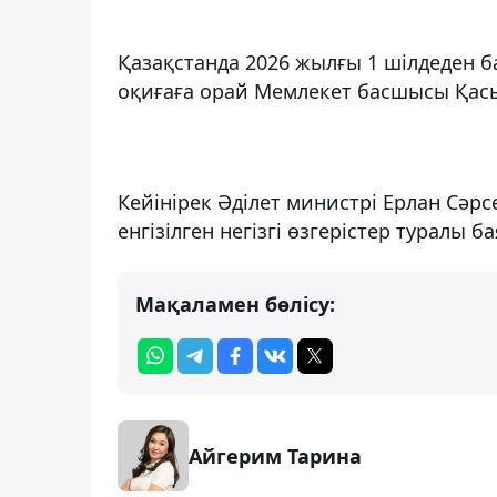
Қазақстанда 2026 жылғы 1 шілдеден б
оқиғаға орай Мемлекет басшысы Қас
Кейінірек Әділет министрі Ерлан Сәр
енгізілген негізгі өзгерістер туралы б
Мақаламен бөлісу:
Айгерим Тарина