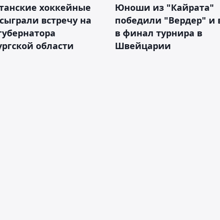
станские хоккейные
Юноши из "Кайрата"
сыграли встречу на
победили "Вердер" и
губернатора
в финал турнира в
ргской области
Швейцарии