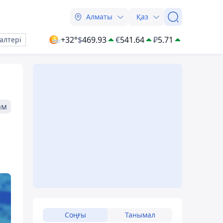
Алматы
Қаз
+32°
$
469.93
€
541.64
₽
5.71
алтері
ам
Соңғы
Танымал