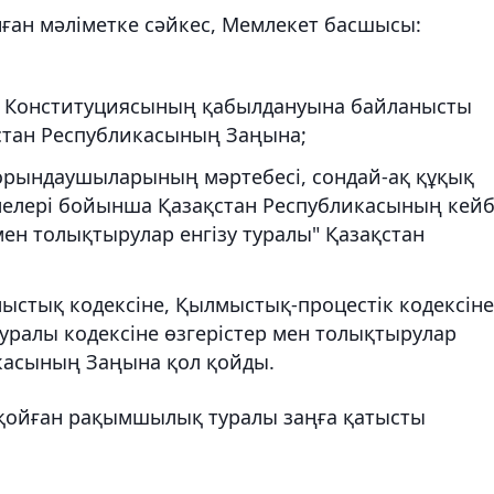
ан мәліметке сәйкес, Мемлекет басшысы:
а Конституциясының қабылдануына байланысты
стан Республикасының Заңына;
 орындаушыларының мәртебесі, сондай-ақ құқық
елері бойынша Қазақстан Республикасының кейб
мен толықтырулар енгізу туралы" Қазақстан
ыстық кодексіне, Қылмыстық-процестік кодексіне
уралы кодексіне өзгерістер мен толықтырулар
икасының Заңына қол қойды.
л қойған рақымшылық туралы заңға қатысты