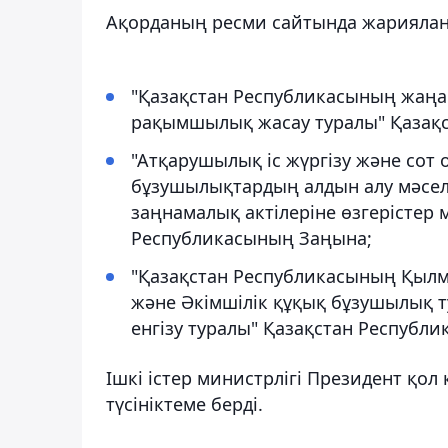
Ақорданың ресми сайтында жарияланғ
"Қазақстан Республикасының жаң
рақымшылық жасау туралы" Қазақ
"Атқарушылық іс жүргізу және сот
бұзушылықтардың алдын алу мәсел
заңнамалық актілеріне өзгерістер 
Республикасының Заңына;
"Қазақстан Республикасының Қылм
және Әкімшілік құқық бұзушылық т
енгізу туралы" Қазақстан Республ
Ішкі істер министрлігі Президент қо
түсініктеме берді.