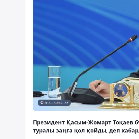
Фото: akorda.kz
Президент Қасым-Жомарт Тоқаев б
туралы заңға қол қойды, деп хабар