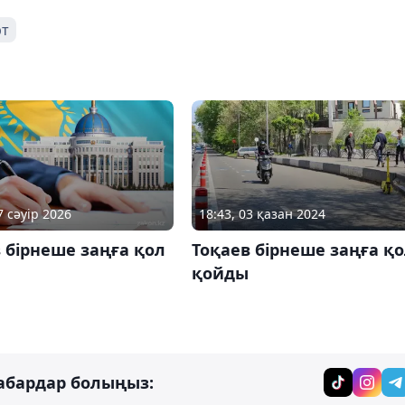
рт
7 сәуір 2026
18:43, 03 қазан 2024
 бірнеше заңға қол
Тоқаев бірнеше заңға қ
қойды
абардар болыңыз: