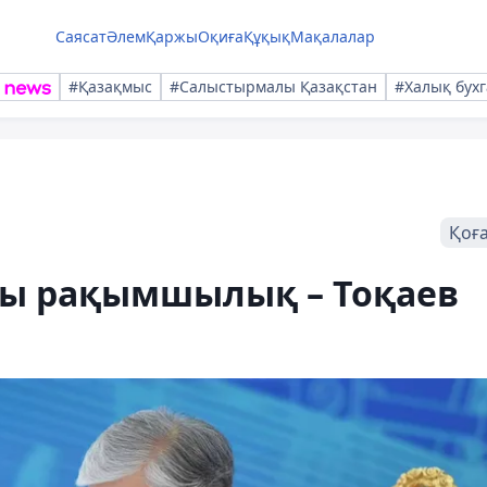
Саясат
Әлем
Қаржы
Оқиға
Құқық
Мақалалар
#Қазақмыс
#Салыстырмалы Қазақстан
#Халық бухг
Қоғ
ы рақымшылық – Тоқаев