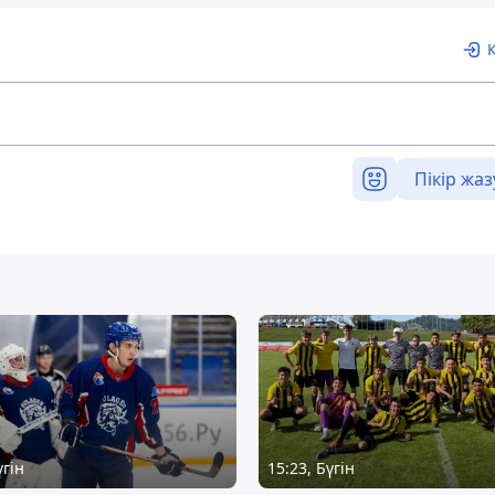
Пікір жаз
үгін
15:23, Бүгін