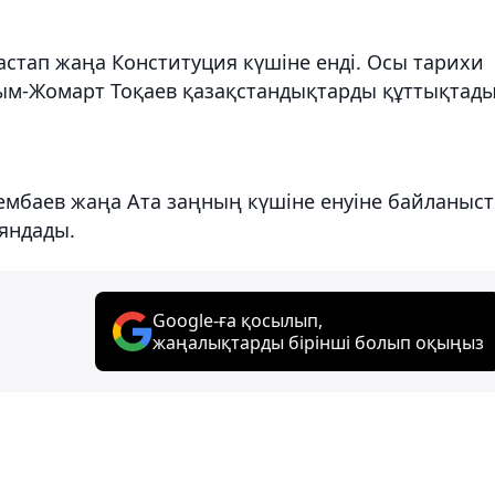
астап жаңа Конституция күшіне енді. Осы тарихи
ым-Жомарт Тоқаев қазақстандықтарды құттықтады
сембаев жаңа Ата заңның күшіне енуіне байланыс
аяндады.
Google-ға қосылып,
жаңалықтарды бірінші болып оқыңыз