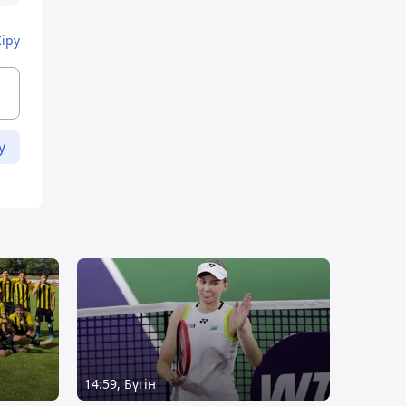
Кіру
у
14:59, Бүгін