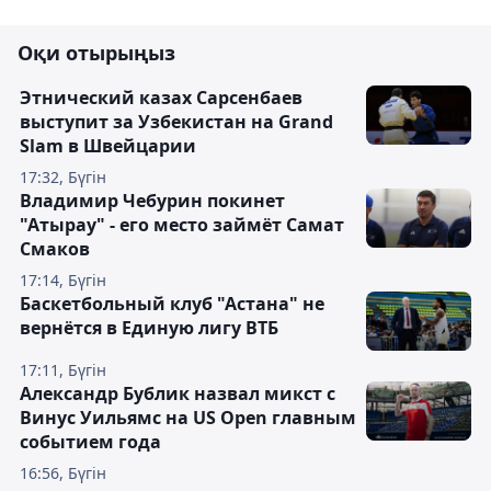
Оқи отырыңыз
Этнический казах Сарсенбаев
выступит за Узбекистан на Grand
Slam в Швейцарии
17:32, Бүгін
Владимир Чебурин покинет
"Атырау" - его место займёт Самат
Смаков
17:14, Бүгін
Баскетбольный клуб "Астана" не
вернётся в Единую лигу ВТБ
17:11, Бүгін
Александр Бублик назвал микст с
Винус Уильямс на US Open главным
событием года
16:56, Бүгін