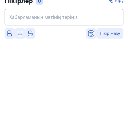
Пікірлер
0
Кіру
Пікір жазу