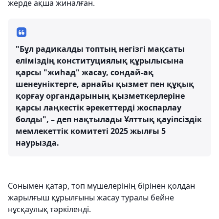
жерде ақша жиналған.
"Бұл радикалды топтың негізгі мақсаты
еліміздің конституциялық құрылысына
қарсы "жиһад" жасау, сондай-ақ
шенеуніктерге, арнайы қызмет пен құқық
қорғау органдарының қызметкерлеріне
қарсы лаңкестік әрекеттерді жоспарлау
болды", – деп нақтылады Ұлттық қауіпсіздік
мемлекеттік комитеті 2025 жылғы 5
наурызда.
Сонымен қатар, топ мүшелерінің бірінен қолдан
жарылғыш құрылғыны жасау туралы бейне
нұсқаулық тәркіленді.