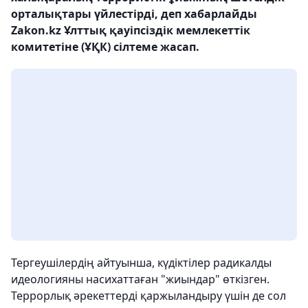
орталықтары үйлестірді, деп хабарлайды
Zakon.kz Ұлттық қауіпсіздік мемлекеттік
комитетіне (ҰҚК) сілтеме жасап.
Тергеушілердің айтуынша, күдіктілер радикалды
идеологияны насихаттаған "жиындар" өткізген.
Террорлық әрекеттерді қаржыландыру үшін де сол