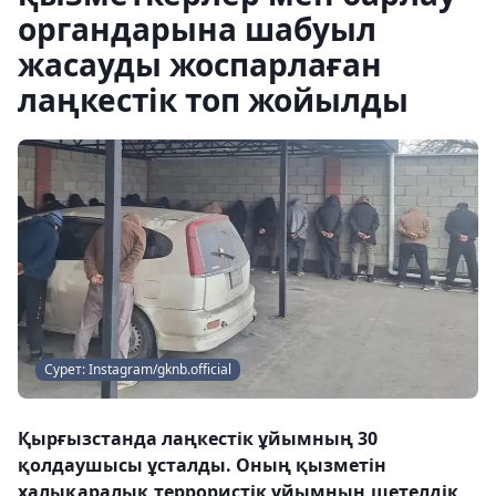
органдарына шабуыл
жасауды жоспарлаған
лаңкестік топ жойылды
Сурет: Instagram/gknb.official
Қырғызстанда лаңкестік ұйымның 30
қолдаушысы ұсталды. Оның қызметін
халықаралық террористік ұйымның шетелдік