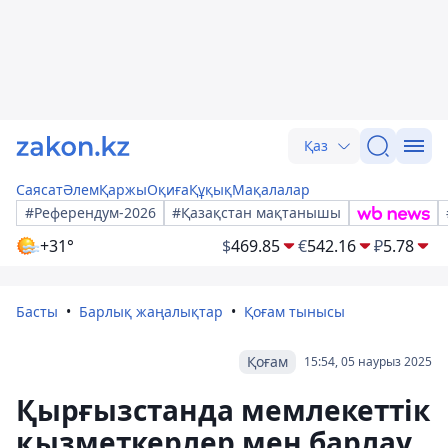
Қаз
Саясат
Әлем
Қаржы
Оқиға
Құқық
Мақалалар
#Референдум-2026
#Қазақстан мақтанышы
+31°
$
469.85
€
542.16
₽
5.78
Басты
Барлық жаңалықтар
Қоғам тынысы
Қоғам
15:54, 05 наурыз 2025
Қырғызстанда мемлекеттік
қызметкерлер мен барлау