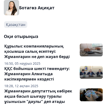
Ботагөз Ақиқат
Қазақстан
Оқи отырыңыз
Құрылыс компанияларының
қосымша салық есептеуі:
Жұманғарин не деп жауап берді
16:50, 05 наурыз 2025
ҚҚС бойынша шекті төмендету:
Жұманғарин Алматыда
кәсіпкерлермен кездесті
18:28, 12 ақпан 2025
Жұманғарин депутаттың көбірек
ақша басып шығару туралы
ұсынысын "даулы" деп атады