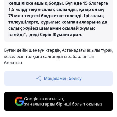
көпшілікке ашық болды. Бүгінде 15 блогерге
1,5 млрд теңге салық салынды, қазір оның
75 млн теңгесі бюджетке төленді. Ірі салық
төлеушілерге, құрылыс компанияларына да
салық жүйесі шамамен осылай жұмыс
істейді",- деді Серік Жұманғарин.
Бұған дейін шенеуніктердің Астанадағы ақылы тұрақ
мәселесін талқыға салғандығы хабарланған
болатын.
Мақаламен бөлісу
Google-ға қосылып,
жаңалықтарды бірінші болып оқыңыз