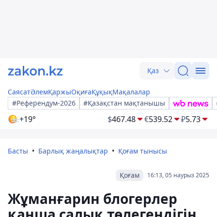
Қаз
Саясат
Әлем
Қаржы
Оқиға
Құқық
Мақалалар
#Референдум-2026
#Қазақстан мақтанышы
+19°
$
467.48
€
539.52
₽
5.73
Басты
Барлық жаңалықтар
Қоғам тынысы
Қоғам
16:13, 05 наурыз 2025
Жұманғарин блогерлер
қанша салық төлегендігін