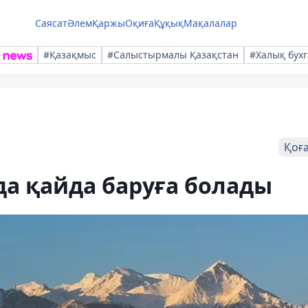
Саясат
Әлем
Қаржы
Оқиға
Құқық
Мақалалар
#Қазақмыс
#Салыстырмалы Қазақстан
#Халық бухг
Қоғ
а қайда баруға болады