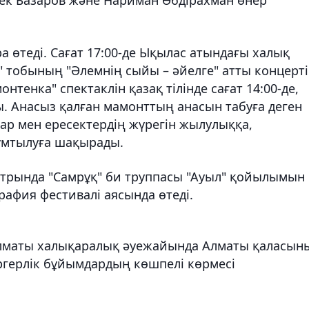
ра өтеді. Сағат 17:00-де Ықылас атындағы халық
" тобының "Әлемнің сыйы – әйелге" атты концерті
тенка" спектаклін қазақ тілінде сағат 14:00-де,
ды. Анасыз қалған мамонттың анасын табуға деген
ар мен ересектердің жүрегін жылулыққа,
ұмтылуға шақырады.
театрында "Самрұқ" би труппасы "Ауыл" қойылымын
рафия фестивалі аясында өтеді.
лматы халықаралық әуежайында Алматы қаласын
ргерлік бұйымдардың көшпелі көрмесі