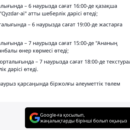
ығында – 6 наурызда сағат 16:00-де қазақша
zdar-ai" атты шеберлік дәрісі өтеді;
ығында – 6 наурызда сағат 19:00-де жастарға
ығында – 7 наурызда сағат 15:00-де "Ананың
нбалы өнер көрмесі өтеді;
талығында – 7 наурызда сағат 18:00-де текстур
 дәрісі өтеді.
наурыз қарсаңында біржолғы әлеуметтік төлем
Google-ға қосылып,
жаңалықтарды бірінші болып оқыңыз