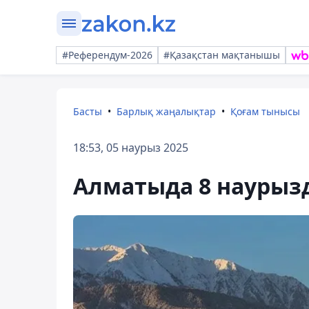
#Референдум-2026
#Қазақстан мақтанышы
Басты
Барлық жаңалықтар
Қоғам тынысы
18:53, 05 наурыз 2025
Алматыда 8 наурызд