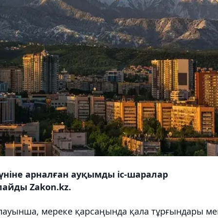
ніне арналған ауқымды іс-шаралар
лайды Zakon.kz.
рлауынша, мереке қарсаңында қала тұрғындары ме