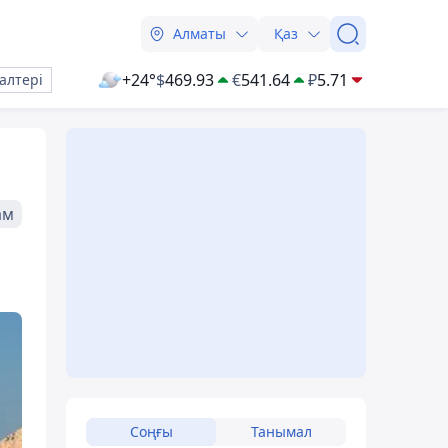
Алматы
Қаз
+24°
$
469.93
€
541.64
₽
5.71
алтері
ам
Соңғы
Танымал