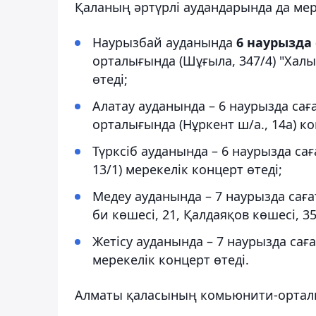
Қаланың әртүрлі аудандарында да мере
Наурызбай ауданында
6 наурызда 
орталығында (Шұғыла, 347/4) "Халы
өтеді;
Алатау ауданында – 6 наурызда са
орталығында (Нұркент ш/а., 14а) ко
Түрксіб ауданында – 6 наурызда са
13/1) мерекелік концерт өтеді;
Медеу ауданында – 7 наурызда сағ
би көшесі, 21, Қалдаяқов көшесі, 3
Жетісу ауданында – 7 наурызда сағат
мерекелік концерт өтеді.
Алматы қаласының комьюнити-орталық