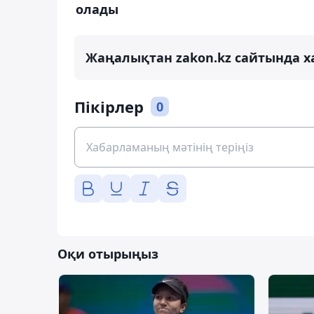
олады
Жаңалықтан zakon.kz сайтында х
Пікірлер
0
Оқи отырыңыз