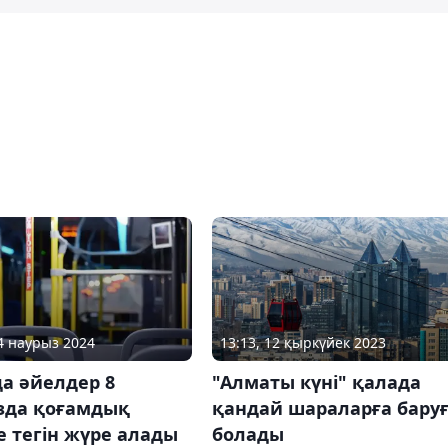
04 наурыз 2024
13:13, 12 қыркүйек 2023
а әйелдер 8
"Алматы күні" қалада
зда қоғамдық
қандай шараларға бару
е тегін жүре алады
болады