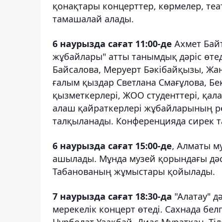
қонақтары концерттер, көрмелер, т
тамашалай алады.
6 наурызда сағат 11:00-де
Ахмет Бай
жұбайлары" атты танымдық дәріс өте
Байсалова, Меруерт Бәкібайқызы, Жа
ғалым қыздар Светлана Смағұлова, Бе
қызметкерлері, ЖОО студенттері, қа
алаш қайраткерлері жұбайларының рө
талқыланады. Конференцияда сирек т
6 наурызда сағат 15:00-де
, Алматы м
ашылады. Мұнда музей қорындағы дәст
Табанованың жұмыстары қойылады.
7 наурызда сағат 18:30-да
"Алатау" д
мерекелік концерт өтеді. Сахнада бел
Нұрболат Ұзақбай, Диас Мұратхан, Ті