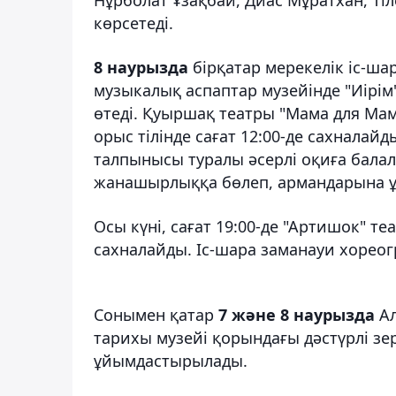
көрсетеді.
8 наурызда
бірқатар мерекелік іс-ша
музыкалық аспаптар музейінде "Иірім
өтеді. Қуыршақ театры "Мама для Мамон
орыс тілінде сағат 12:00-де сахналай
талпынысы туралы әсерлі оқиға балал
жанашырлыққа бөлеп, армандарына 
Осы күні, сағат 19:00-де "Артишок" 
сахналайды. Іс-шара заманауи хореог
Сонымен қатар
7 және 8 наурызда
А
тарихы музейі қорындағы дәстүрлі зе
ұйымдастырылады.