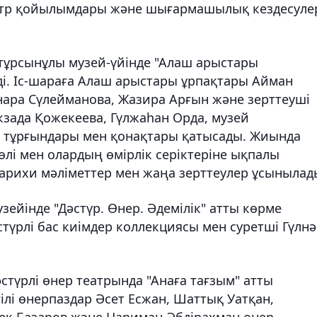
еатр қойылымдары және шығармашылық кездесуле
тұрсынұлы музей-үйінде "Алаш арыстары
ді. Іс-шараға Алаш арыстары ұрпақтары Айман
нара Сүлейманова, Жазира Арғын және зерттеуші
кзада Қожекеева, Гүлжаһан Орда, музей
ла тұрғындары мен қонақтары қатысады. Жиында
лі мен олардың өмірлік серіктеріне ықпалы
арихи мәліметтер мен жаңа зерттеулер ұсынылад
узейінде "Дәстүр. Өнер. Әдемілік" атты көрме
үрлі бас киімдер коллекциясы мен суретші Гүлн
әстүрлі өнер театрында "Анаға тағзым" атты
гілі өнерпаздар Әсет Есжан, Шаттық Уатқан,
лек Базаров және Нариман Әбдірахман өнер