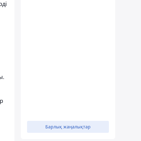
рді
ы.
әр
Барлық жаңалықтар