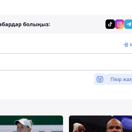
абардар болыңыз:
Пікір жаз