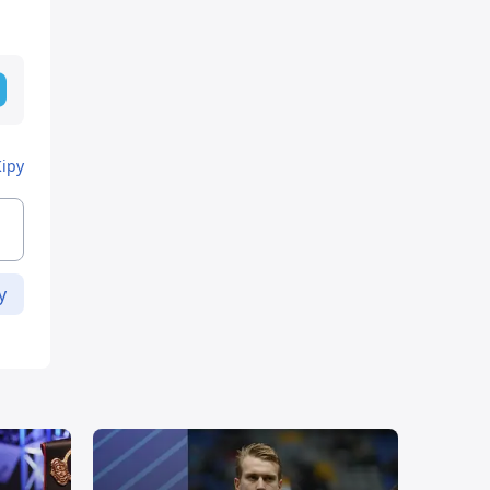
Кіру
у