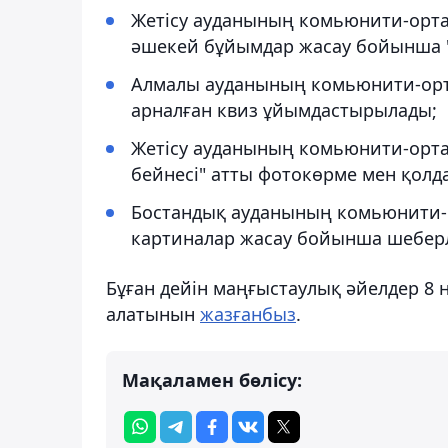
Жетісу ауданының комьюнити-ортал
әшекей бұйымдар жасау бойынша "Qy
Алмалы ауданының комьюнити-ортал
арналған квиз ұйымдастырылады;
Жетісу ауданының комьюнити-ортал
бейнесі" атты фотокөрме мен қолда
Бостандық ауданының комьюнити-ор
картиналар жасау бойынша шеберлік
Бұған дейін маңғыстаулық әйелдер 8 
алатынын
жазғанбыз
.
Мақаламен бөлісу: