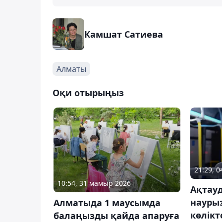
Камшат Сатиева
Алматы
Оқи отырыңыз
21:29, 
10:54, 31 мамыр 2026
Ақтауд
науры
Алматыда 1 маусымда
көлікт
балаңызды қайда апаруға