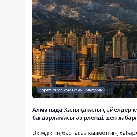
Сурет: Zakon.kz/Максим Золотухин
Алматыда Халықаралық әйелдер кү
бағдарламасы әзірленді, деп хабар
Әкімдіктің баспасөз қызметінің хаба