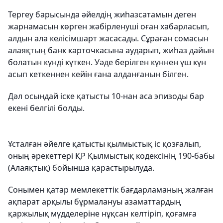
Тергеу барысында әйелдің жиһазсатамын деген
жарнамасын көрген жәбірленуші оған хабарласып,
алдын ала келісімшарт жасасады. Сұраған сомасын
алаяқтың банк карточкасына аударып, жиһаз дайын
болатын күнді күткен. Уәде берілген күннен үш күн
асып кеткеннен кейін ғана алданғанын білген.
Дәл осындай іске қатысты 10-нан аса эпизоды бар
екені белгілі болды.
Ұсталған әйелге қатысты қылмыстық іс қозғалып,
оның әрекеттері ҚР Қылмыстық кодексінің 190-бабы
(Алаяқтық) бойынша қарастырылуда.
Сонымен қатар мемлекеттік бағдарламаның жалған
ақпарат арқылы бұрмалануы азаматтардың
қаржылық мүдделеріне нұқсан келтіріп, қоғамға