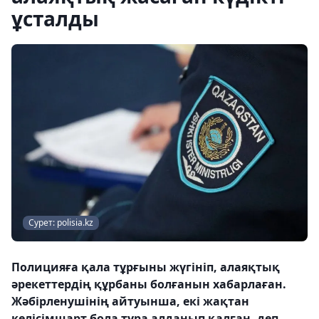
ұсталды
Сурет: polisia.kz
Полицияға қала тұрғыны жүгініп, алаяқтық
әрекеттердің құрбаны болғанын хабарлаған.
Жәбірленушінің айтуынша, екі жақтан
келісімшарт бола тұра алданып қалған, деп