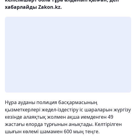
хабарлайды Zakon.kz.
Нұра ауданы полиция басқармасының
қызметкерлері жедел-іздестіру іс шараларын жүргізу
кезінде алаяқтық жолмен ақша иемденген 49
жастағы елорда тұрғынын анықтады. Келтірілген
шығын көлемі шамамен 600 мың теңге.