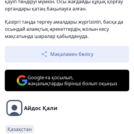
қауіп төндіруі мүмкін. Осы жағдайды құқық қорғау
органдары қатаң бақылауға алған.
Қазіргі таңда тергеу амалдары жүргізіліп, басқа да
осындай алаяқтық әрекеттердің жолын кесу
мақсатында шаралар қабылдануда.
Мақаламен бөлісу
Google-ға қосылып,
жаңалықтарды бірінші болып оқыңыз
Айдос Қали
Қазақстан