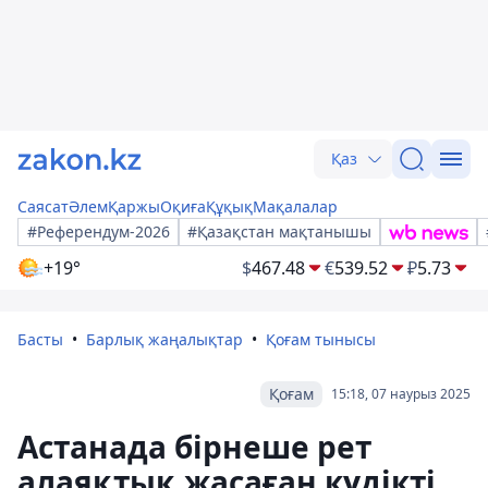
Қаз
Саясат
Әлем
Қаржы
Оқиға
Құқық
Мақалалар
#Референдум-2026
#Қазақстан мақтанышы
+19°
$
467.48
€
539.52
₽
5.73
Басты
Барлық жаңалықтар
Қоғам тынысы
Қоғам
15:18, 07 наурыз 2025
Астанада бірнеше рет
алаяқтық жасаған күдікті