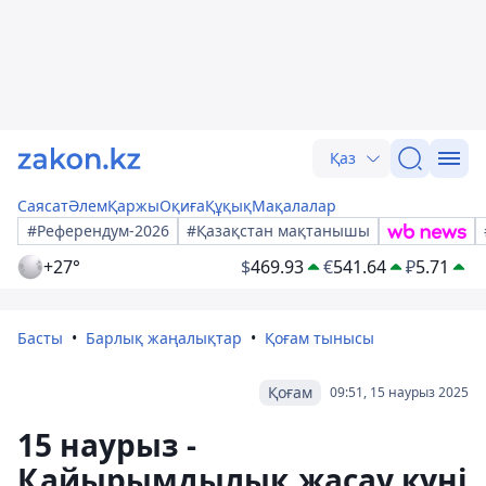
Қаз
Саясат
Әлем
Қаржы
Оқиға
Құқық
Мақалалар
#Референдум-2026
#Қазақстан мақтанышы
+27°
$
469.93
€
541.64
₽
5.71
Басты
Барлық жаңалықтар
Қоғам тынысы
Қоғам
09:51, 15 наурыз 2025
15 наурыз -
Қайырымдылық жасау күні