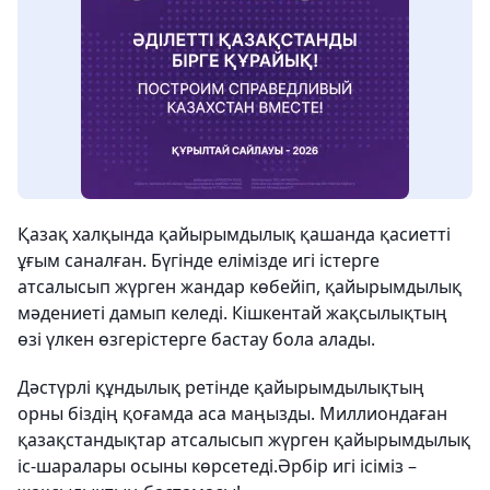
Қазақ халқында қайырымдылық қашанда қасиетті
ұғым саналған. Бүгінде елімізде игі істерге
атсалысып жүрген жандар көбейіп, қайырымдылық
мәдениеті дамып келеді. Кішкентай жақсылықтың
өзі үлкен өзгерістерге бастау бола алады.
Дәстүрлі құндылық ретінде қайырымдылықтың
орны біздің қоғамда аса маңызды. Миллиондаған
қазақстандықтар атсалысып жүрген қайырымдылық
іс-шаралары осыны көрсетеді.Әрбір игі ісіміз –