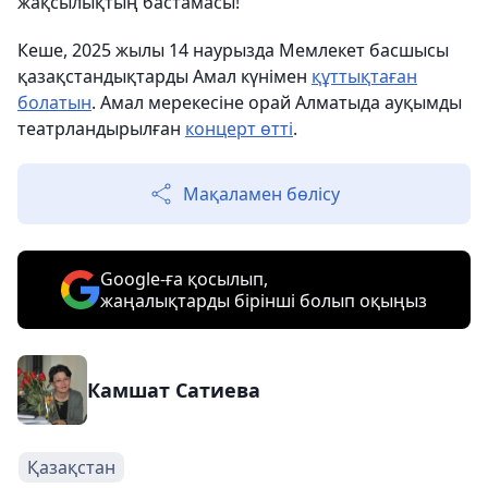
жақсылықтың бастамасы!
Кеше, 2025 жылы 14 наурызда Мемлекет басшысы
қазақстандықтарды Амал күнімен
құттықтаған
болатын
. Амал мерекесіне орай Алматыда ауқымды
театрландырылған
концерт өтті
.
Мақаламен бөлісу
Google-ға қосылып,
жаңалықтарды бірінші болып оқыңыз
Камшат Сатиева
Қазақстан