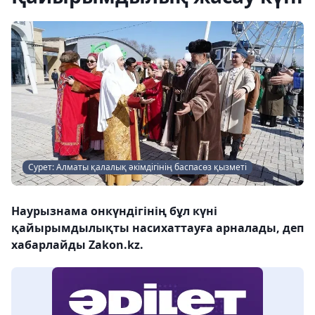
Сурет: Алматы қалалық әкімдігінің баспасөз қызметі
Наурызнама онкүндігінің бұл күні
қайырымдылықты насихаттауға арналады, деп
хабарлайды Zakon.kz.