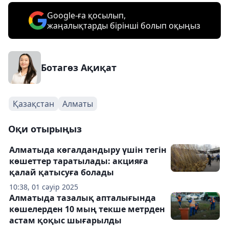
Google-ға қосылып,
жаңалықтарды бірінші болып оқыңыз
Ботагөз Ақиқат
Қазақстан
Алматы
Оқи отырыңыз
Алматыда көгалдандыру үшін тегін
көшеттер таратылады: акцияға
қалай қатысуға болады
10:38, 01 сәуір 2025
Алматыда тазалық апталығында
көшелерден 10 мың текше метрден
астам қоқыс шығарылды