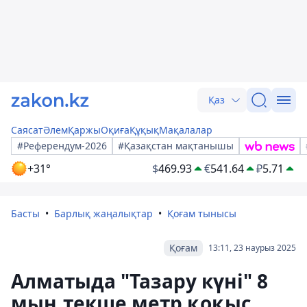
Қаз
Саясат
Әлем
Қаржы
Оқиға
Құқық
Мақалалар
#Референдум-2026
#Қазақстан мақтанышы
+31°
$
469.93
€
541.64
₽
5.71
Басты
Барлық жаңалықтар
Қоғам тынысы
Қоғам
13:11, 23 наурыз 2025
Алматыда "Тазару күні" 8
мың текше метр қоқыс