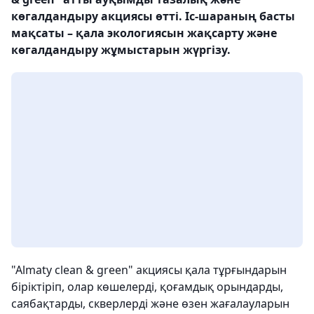
көгалдандыру акциясы өтті. Іс-шараның басты
мақсаты – қала экологиясын жақсарту және
көгалдандыру жұмыстарын жүргізу.
"Almaty clean & green" акциясы қала тұрғындарын
біріктіріп, олар көшелерді, қоғамдық орындарды,
саябақтарды, скверлерді және өзен жағалауларын