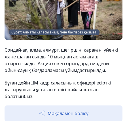
Сурет: Алматы қаласы әкімдігінің баспасөз қызметі
Сондай-ақ, алма, алмұрт, шегіршін, қараған, үйеңкі
және шаған сынды 10 мыңнан астам ағаш
отырғызылды. Акция өткен орындарда мәдени-
ойын-сауық бағдарламасы ұйымдастырылды.
Бұған дейін ІІМ кадр саласының офицері есірткі
жасырушыны ұстаған ерлігі жайлы жазған
болатынбыз.
Мақаламен бөлісу