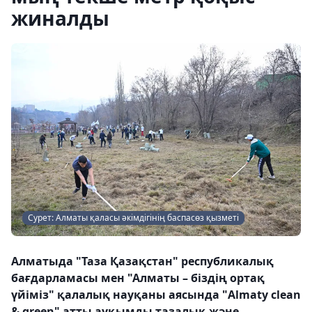
жиналды
Сурет: Алматы қаласы әкімдігінің баспасөз қызметі
Алматыда "Таза Қазақстан" республикалық
бағдарламасы мен "Алматы – біздің ортақ
үйіміз" қалалық науқаны аясында "Almaty clean
& green" атты ауқымды тазалық және