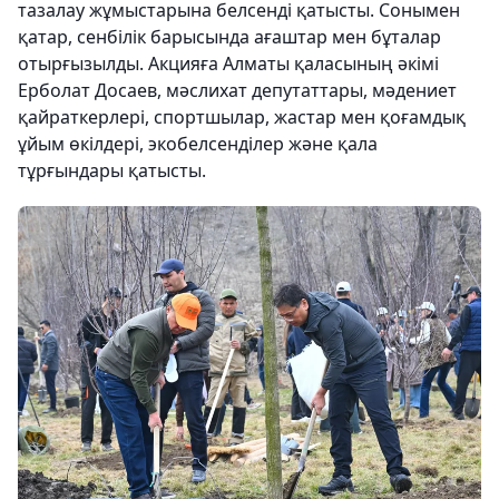
тазалау жұмыстарына белсенді қатысты. Сонымен
қатар, сенбілік барысында ағаштар мен бұталар
отырғызылды. Акцияға Алматы қаласының әкімі
Ерболат Досаев, мәслихат депутаттары, мәдениет
қайраткерлері, спортшылар, жастар мен қоғамдық
ұйым өкілдері, экобелсенділер және қала
тұрғындары қатысты.