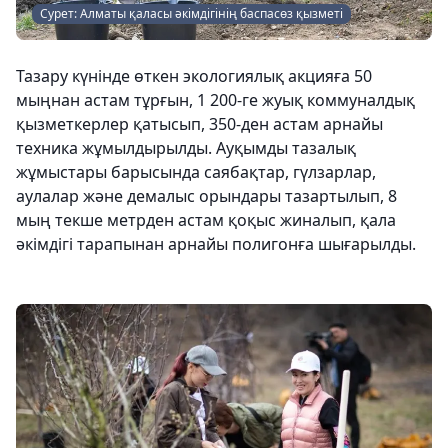
Сурет: Алматы қаласы әкімдігінің баспасөз қызметі
Тазару күнінде өткен экологиялық акцияға 50
мыңнан астам тұрғын, 1 200-ге жуық коммуналдық
қызметкерлер қатысып, 350-ден астам арнайы
техника жұмылдырылды. Ауқымды тазалық
жұмыстары барысында саябақтар, гүлзарлар,
аулалар және демалыс орындары тазартылып, 8
мың текше метрден астам қоқыс жиналып, қала
әкімдігі тарапынан арнайы полигонға шығарылды.