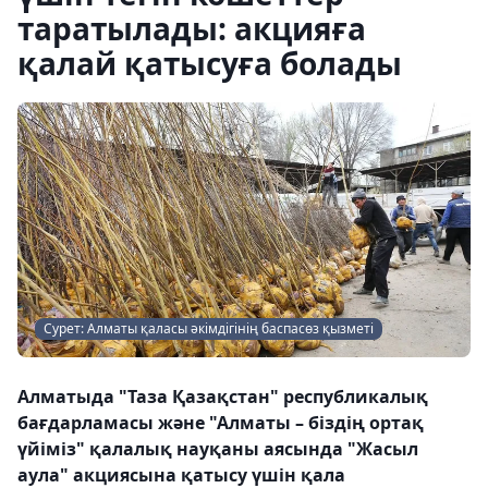
таратылады: акцияға
қалай қатысуға болады
Сурет: Алматы қаласы әкімдігінің баспасөз қызметі
Алматыда "Таза Қазақстан" республикалық
бағдарламасы және "Алматы – біздің ортақ
үйіміз" қалалық науқаны аясында "Жасыл
аула" акциясына қатысу үшін қала