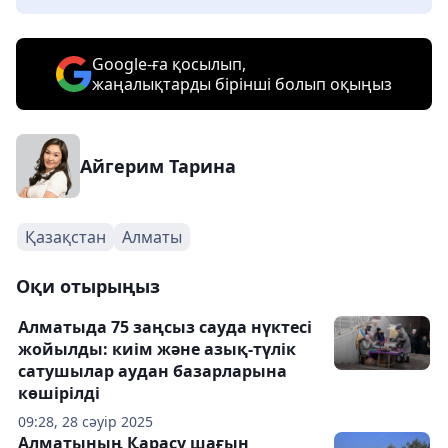
Google-ға қосылып,
жаңалықтарды бірінші болып оқыңыз
Айгерим Тарина
Қазақстан
Алматы
Оқи отырыңыз
Алматыда 75 заңсыз сауда нүктесі
жойылды: киім және азық-түлік
сатушылар аудан базарларына
көшірілді
09:28, 28 сәуір 2025
Алматының Қарасу шағын