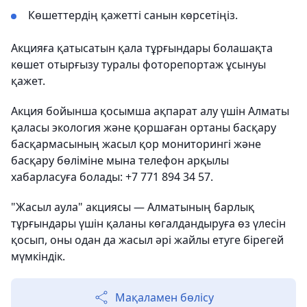
Көшеттердің қажетті санын көрсетіңіз.
Акцияға қатысатын қала тұрғындары болашақта
көшет отырғызу туралы фоторепортаж ұсынуы
қажет.
Акция бойынша қосымша ақпарат алу үшін Алматы
қаласы экология және қоршаған ортаны басқару
басқармасының жасыл қор мониторингі және
басқару бөліміне мына телефон арқылы
хабарласуға болады: +7 771 894 34 57.
"Жасыл аула" акциясы — Алматының барлық
тұрғындары үшін қаланы көгалдандыруға өз үлесін
қосып, оны одан да жасыл әрі жайлы етуге бірегей
мүмкіндік.
Мақаламен бөлісу