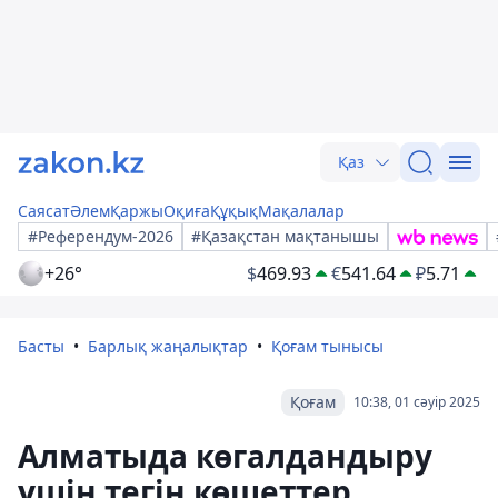
Қаз
Саясат
Әлем
Қаржы
Оқиға
Құқық
Мақалалар
#Референдум-2026
#Қазақстан мақтанышы
+26°
$
469.93
€
541.64
₽
5.71
Басты
Барлық жаңалықтар
Қоғам тынысы
Қоғам
10:38, 01 сәуір 2025
Алматыда көгалдандыру
үшін тегін көшеттер