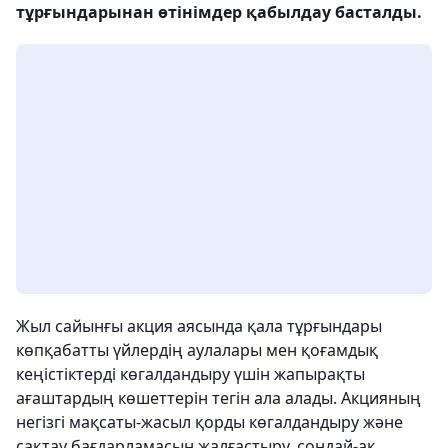
тұрғындарынан өтінімдер қабылдау басталды.
Жыл сайынғы акция аясында қала тұрғындары
көпқабатты үйлердің аулалары мен қоғамдық
кеңістіктерді көгалдандыру үшін жапырақты
ағаштардың көшеттерін тегін ала алады. Акцияның
негізгі мақсаты-жасыл қорды көгалдандыру және
сақтау бағдарламасын жалғастыру, сондай-ақ