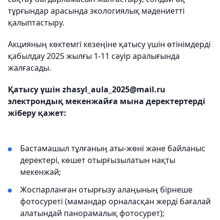
тұрғындар арасында экологиялық мәдениетті
қалыптастыру.
Акцияның көктемгі кезеңіне қатысу үшін өтінімдерді
қабылдау 2025 жылғы 1-11 сәуір аралығында
жалғасады.
Қатысу үшін zhasyl_aula_2025@mail.ru
электрондық мекенжайға мына деректертерді
жіберу қажет:
Бастамашыл тұлғаның аты-жөні және байланыс
деректері, көшет отырғызылатын нақты
мекенжай;
Жоспарланған отырғызу алаңының бірнеше
фотосуреті (мамандар орналасқан жерді бағалай
алатындай панорамалық фотосурет);