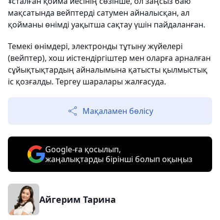
Ұсталған қойма иесінің сөзінше, ол заңсыз баю
мақсатында вейптерді сатумен айналысқан, ал
қойманы өнімді уақытша сақтау үшін пайдаланған.
Темекі өнімдері, электронды тұтыну жүйелері
(вейптер), хош иістендіргіштер мен оларға арналған
сұйықтықтардың айналымына қатысты қылмыстық
іс қозғалды. Тергеу шаралары жалғасуда.
Мақаламен бөлісу
Google-ға қосылып,
жаңалықтарды бірінші болып оқыңыз
Айгерим Тарина