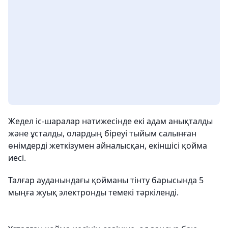
Жедел іс-шаралар нәтижесінде екі адам анықталды
және ұсталды, олардың біреуі тыйым салынған
өнімдерді жеткізумен айналысқан, екіншісі қойма
иесі.
Талғар ауданындағы қойманы тінту барысында 5
мыңға жуық электронды темекі тәркіленді.