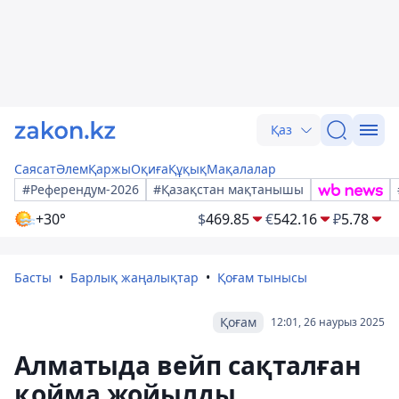
Қаз
Саясат
Әлем
Қаржы
Оқиға
Құқық
Мақалалар
#Референдум-2026
#Қазақстан мақтанышы
+30°
$
469.85
€
542.16
₽
5.78
Басты
Барлық жаңалықтар
Қоғам тынысы
Қоғам
12:01, 26 наурыз 2025
Алматыда вейп сақталған
қойма жойылды