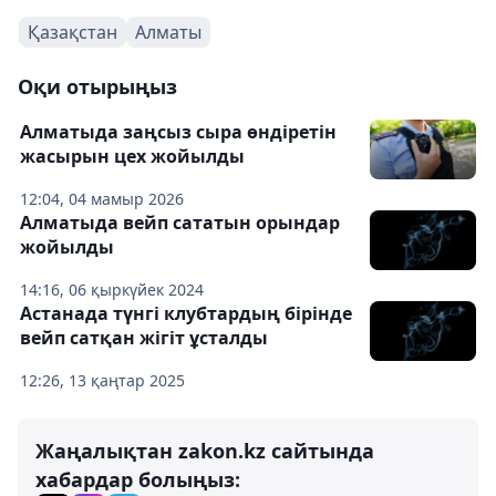
Қазақстан
Алматы
Оқи отырыңыз
Алматыда заңсыз сыра өндіретін
жасырын цех жойылды
12:04, 04 мамыр 2026
Алматыда вейп сататын орындар
жойылды
14:16, 06 қыркүйек 2024
Астанада түнгі клубтардың бірінде
вейп сатқан жігіт ұсталды
12:26, 13 қаңтар 2025
Жаңалықтан zakon.kz сайтында
хабардар болыңыз: