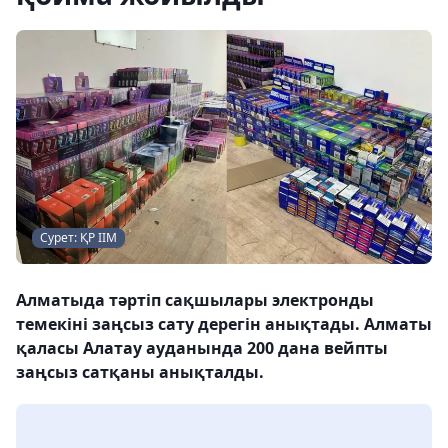
Сурет: ҚР ІІМ
Алматыда тәртіп сақшылары электронды
темекіні заңсыз сату дерегін анықтады. Алматы
қаласы Алатау ауданында 200 дана вейпты
заңсыз сатқаны анықталды.