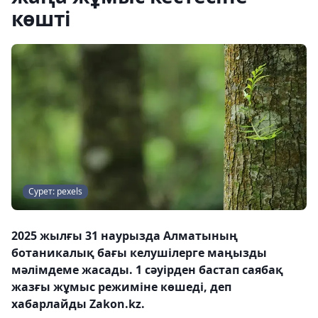
көшті
Сурет: pexels
2025 жылғы 31 наурызда Алматының
ботаникалық бағы келушілерге маңызды
мәлімдеме жасады. 1 сәуірден бастап саябақ
жазғы жұмыс режиміне көшеді, деп
хабарлайды Zakon.kz.