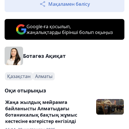
Мақаламен бөлісу
Google-ға қосылып,
жаңалықтарды бірінші болып оқыңыз
Ботагөз Ақиқат
Қазақстан
Алматы
Оқи отырыңыз
Жаңа жылдық мейрамға
байланысты Алматыдағы
ботаникалық бақтың жұмыс
кестесіне өзгерістер енгізілді