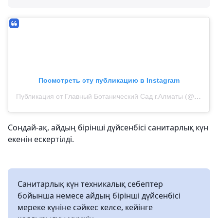
Посмотреть эту публикацию в Instagram
Публикация от Главный Ботанический Сад г.Алматы (@botsadkz)
Сондай-ақ, айдың бірінші дүйсенбісі санитарлық күн
екенін ескертілді.
Санитарлық күн техникалық себептер
бойынша немесе айдың бірінші дүйсенбісі
мереке күніне сәйкес келсе, кейінге