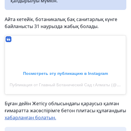
қалдырылуы мүмкін.
Айта кетейік, ботаникалық бақ санитарлық күнге
байланысты 31 наурызда жабық болады.
Посмотреть эту публикацию в Instagram
Публикация от Главный Ботанический Сад г.Алматы (@botsadkz)
Бұған дейін Жетісу облысындағы қараусыз қалған
ғимаратта жасөспірімге бетон плитасы құлағандығы
хабарланған болатын.