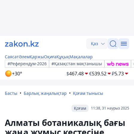
Қаз
Саясат
Әлем
Қаржы
Оқиға
Құқық
Мақалалар
#Референдум-2026
#Қазақстан мақтанышы
+30°
$
467.48
€
539.52
₽
5.73
Басты
Барлық жаңалықтар
Қоғам тынысы
Қоғам
11:38, 31 наурыз 2025
Алматы ботаникалық бағы
жаңа жұмыс кестесіне