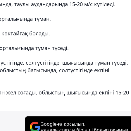
нда, таулы аудандарында 15-20 м/с күтіледі.
орталығында тұман.
 көктайғақ болады.
 орталығында тұман түседі.
үстігінде, солтүстігінде, шығысында тұман түседі.
 облыстың батысында, солтүстігінде екпіні
н жел соғады, облыстың шығысында екпіні 15-20 
Google-ға қосылып,
жаңалықтарды бірінші болып оқыңыз