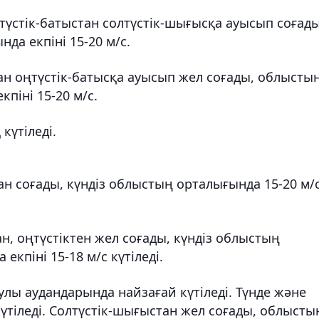
үстік-батыстан солтүстік-шығысқа ауысып соғады
да екпіні 15-20 м/с.
ан оңтүстік-батысқа ауысып жел соғады, облысты
кпіні 15-20 м/с.
 күтіледі.
 соғады, күндіз облыстың орталығында 15-20 м/
н, оңтүстіктен жел соғады, күндіз облыстың
екпіні 15-18 м/с күтіледі.
лы аудандарында найзағай күтіледі. Түнде және
үтіледі. Солтүстік-шығыстан жел соғады, облысты