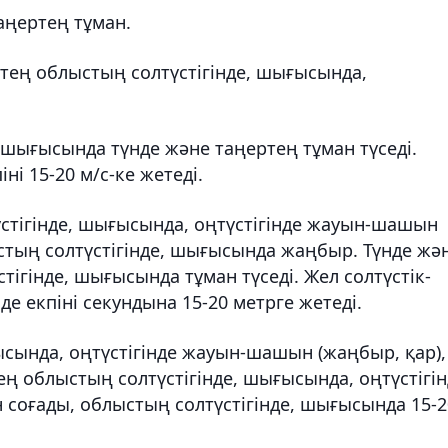
аңертең тұман.
тең облыстың солтүстігінде, шығысында,
 шығысында түнде және таңертең тұман түседі.
ні 15-20 м/с-ке жетеді.
стігінде, шығысында, оңтүстігінде жауын-шашын
ыстың солтүстігінде, шығысында жаңбыр. Түнде жә
ігінде, шығысында тұман түседі. Жел солтүстік-
де екпіні секундына 15-20 метрге жетеді.
ысында, оңтүстігінде жауын-шашын (жаңбыр, қар),
тең облыстың солтүстігінде, шығысында, оңтүстігі
ан соғады, облыстың солтүстігінде, шығысында 15-2