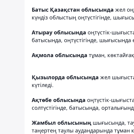
Батыс Қазақстан облысында
жел оңт
күндіз облыстың оңтүстігінде, шығысын
Атырау облысында
оңтүстік-шығыст
батысында, оңтүстігінде, шығысында е
Ақмола облысында
тұман, көктайғақ
Қызылорда облысында
жел шығыстан
күтіледі.
Ақтөбе облысында
оңтүстік-шығыста
солтүстігінде, батысында, орталығында 
Жамбыл облысының
шығысында, тау
таңертең таулы аудандарында тұман к