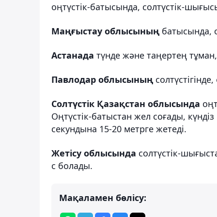
оңтүстік-батысында, солтүстік-шығысы
Маңғыстау облысының
батысында, 
Астанада
түнде және таңертең тұман,
Павлодар облысының
солтүстігінде,
Солтүстік Қазақстан облысында
оңт
Оңтүстік-батыстан жел соғады, күндіз
секундына 15-20 метрге жетеді.
Жетісу облысында
солтүстік-шығыста
с болады.
Мақаламен бөлісу: