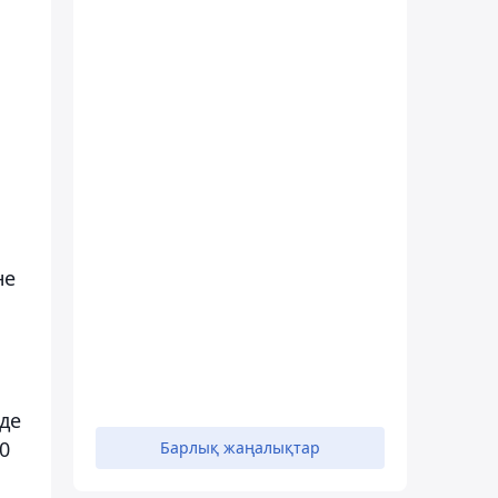
не
нде
0
Барлық жаңалықтар