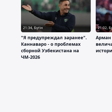
21:34, Бүгін
21:02, Б
"Я предупреждал заранее".
Арман
Каннаваро - о проблемах
велича
сборной Узбекистана на
истор
ЧМ-2026