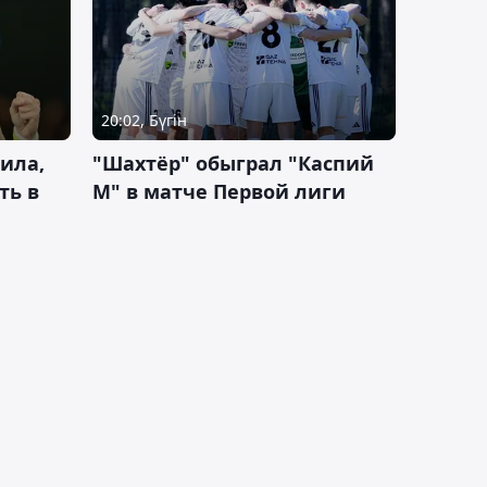
20:02, Бүгін
ила,
"Шахтёр" обыграл "Каспий
ть в
М" в матче Первой лиги