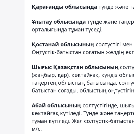
Қарағанды облысында
түнде және т
Ұлытау облысында
түнде және таңер
орталығында тұман түседі.
Қостанай облысының
солтүстігі мен
Оңтүстік-батыстан соғатын желдің екпі
Шығыс Қазақстан облысының
солтү
(жаңбыр, қар), көктайғақ, күндіз обл
таңертең облыстың батысында, солтүст
батыстан соғады, облыстың оңтүстігін
Абай облысының
солтүстігінде, шығ
көктайғақ күтіледі. Түнде және таңер
тұман күтіледі. Жел солтүстік-батыст
м/с.