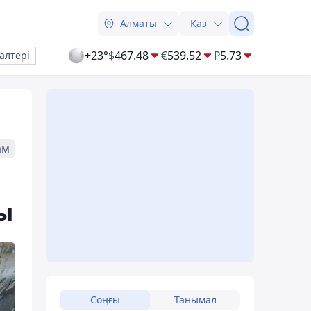
Алматы
Қаз
+23°
$
467.48
€
539.52
₽
5.73
алтері
ам
ды
Соңғы
Танымал