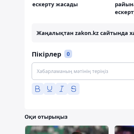
ескерту жасады
райын
ескер
Жаңалықтан zakon.kz сайтында х
Пікірлер
0
Оқи отырыңыз