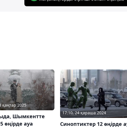
18 қаңтар 2025
17:10, 24 қараша 2024
ыда, Шымкентте
5 өңірде ауа
Cиноптиктер 12 өңірде а