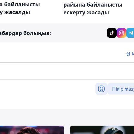
а байланысты
райына байланысты
ту жасалды
ескерту жасады
абардар болыңыз:
Пікір жаз