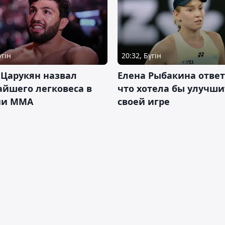
үгін
20:32, Бүгін
 Царукян назвал
Елена Рыбакина ответ
йшего легковеса в
что хотела бы улучши
ии ММА
своей игре