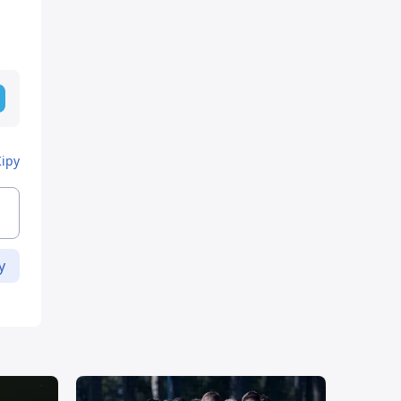
Кіру
у