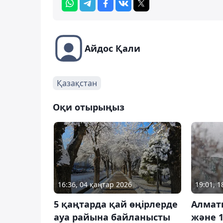
Айдос Қали
Қазақстан
Оқи отырыңыз
16:36, 04 қаңтар 2026
19:01, 
5 қаңтарда қай өңірлерде
Алмат
ауа райына байланысты
және 1