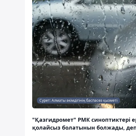
Сурет: Алматы әкімдігінің баспасөз қызметі
"Қазгидромет" РМК синоптиктері ер
қолайсыз болатынын болжады, деп