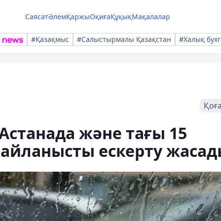
Саясат
Әлем
Қаржы
Оқиға
Құқық
Мақалалар
#Қазақмыс
#Салыстырмалы Қазақстан
#Халық бухг
Қоғ
Астанада және тағы 15
байланысты ескерту жаса