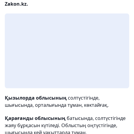
Zakon.kz.
Қызылорда облысының
солтүстігінде,
шығысында, орталығында тұман, көктайғақ.
Қарағанды облысының
батысында, солтүстігінде
жаяу бұрқасын күтіледі. Облыстың оңтүстігінде,
шығысында кей уақыттарда тұман.