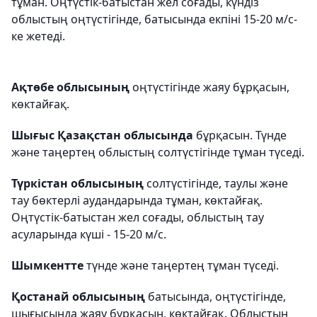
тұман. Оңтүстік-батыстан жел соғады, күндіз
облыстың оңтүстігінде, батысында екпіні 15-20 м/с-
ке жетеді.
Ақтөбе облысының
оңтүстігінде жаяу бұрқасын,
көктайғақ.
Шығыс Қазақстан облысында
бұрқасын. Түнде
және таңертең облыстың солтүстігінде тұман түседі.
Түркістан облысының
солтүстігінде, таулы және
тау бөктерлі аудандарында тұман, көктайғақ.
Оңтүстік-батыстан жел соғады, облыстың тау
асуларында күші - 15-20 м/с.
Шымкентте
түнде және таңертең тұман түседі.
Қостанай облысының
батысында, оңтүстігінде,
шығысында жаяу бұрқасын, көктайғақ. Облыстың