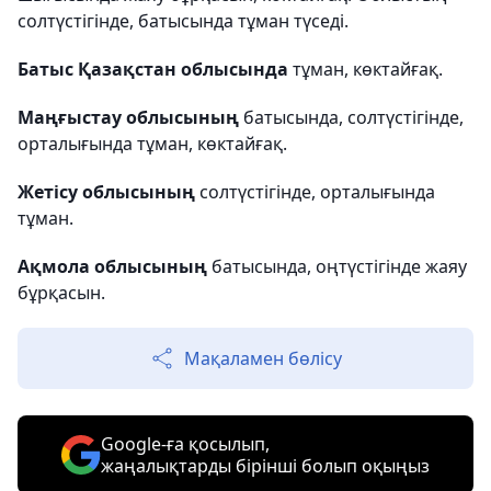
солтүстігінде, батысында тұман түседі.
Батыс Қазақстан облысында
тұман, көктайғақ.
Маңғыстау облысының
батысында, солтүстігінде,
орталығында тұман, көктайғақ.
Жетісу облысының
солтүстігінде, орталығында
тұман.
Ақмола облысының
батысында, оңтүстігінде жаяу
бұрқасын.
Мақаламен бөлісу
Google-ға қосылып,
жаңалықтарды бірінші болып оқыңыз