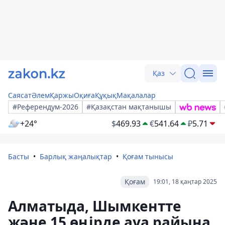
Қаз
Саясат
Әлем
Қаржы
Оқиға
Құқық
Мақалалар
#Референдум-2026
#Қазақстан мақтанышы
+24°
$
469.93
€
541.64
₽
5.71
Басты
Барлық жаңалықтар
Қоғам тынысы
Қоғам
19:01, 18 қаңтар 2025
Алматыда, Шымкентте
және 15 өңірде ауа райына