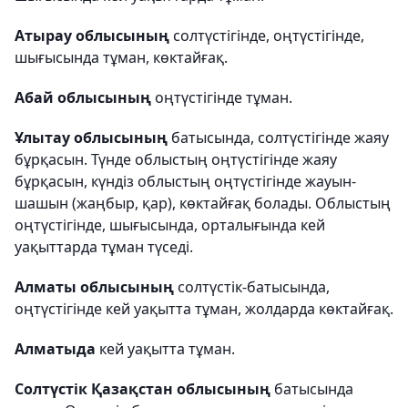
Атырау облысының
солтүстігінде, оңтүстігінде,
шығысында тұман, көктайғақ.
Абай облысының
оңтүстігінде тұман.
Ұлытау облысының
батысында, солтүстігінде жаяу
бұрқасын. Түнде облыстың оңтүстігінде жаяу
бұрқасын, күндіз облыстың оңтүстігінде жауын-
шашын (жаңбыр, қар), көктайғақ болады. Облыстың
оңтүстігінде, шығысында, орталығында кей
уақыттарда тұман түседі.
Алматы облысының
солтүстік-батысында,
оңтүстігінде кей уақытта тұман, жолдарда көктайғақ.
Алматыда
кей уақытта тұман.
Солтүстік Қазақстан облысының
батысында