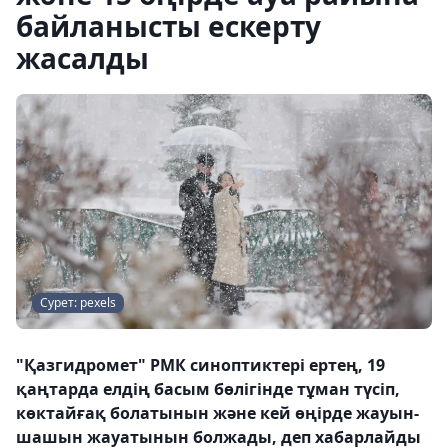
байланысты ескерту
жасалды
Сурет: pexels
"Қазгидромет" РМК синоптиктері ертең, 19
қаңтарда елдің басым бөлігінде тұман түсіп,
көктайғақ болатынын және кей өңірде жауын-
шашын жауатынын болжады, деп хабарлайды