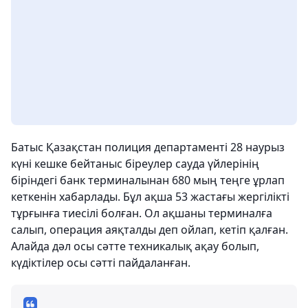
Батыс Қазақстан полиция департаменті 28 наурыз
күні кешке бейтаныс біреулер сауда үйлерінің
біріндегі банк терминалынан 680 мың теңге ұрлап
кеткенін хабарлады. Бұл ақша 53 жастағы жергілікті
тұрғынға тиесілі болған. Ол ақшаны терминалға
салып, операция аяқталды деп ойлап, кетіп қалған.
Алайда дәл осы сәтте техникалық ақау болып,
күдіктілер осы сәтті пайдаланған.