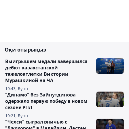
Оқи отырыңыз
Выигрышем медали завершился
дебют казахстанской
тяжелоатлетки Виктории
Мурашкиной на ЧА
19:43, Бүгін
"Динамо" без Зайнутдинова
одержало первую победу в новом
сезоне РПЛ
19:21, Бүгін
"Челси" сыграл вничью с
"Джохором" в Малайзии, Дастан