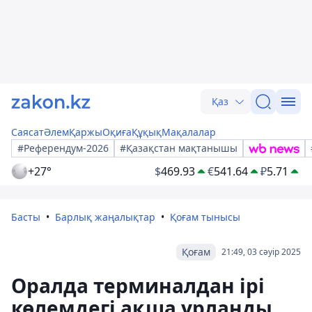
Қаз
Саясат
Әлем
Қаржы
Оқиға
Құқық
Мақалалар
#Референдум-2026
#Қазақстан мақтанышы
+27°
$
469.93
€
541.64
₽
5.71
Басты
Барлық жаңалықтар
Қоғам тынысы
Қоғам
21:49, 03 сәуір 2025
Оралда терминалдан ірі
көлемдегі ақша ұрланды