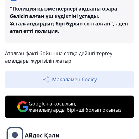
"Полиция қызметкерлері ақшаны өзара
бөлісіп алған үш күдіктіні ұстады.
Ұсталғандардың бірі бұрын сотталған", - деп
атап өтті полиция.
Аталған факті бойынша сотқа дейінгі тергеу
амалдары жүргізіліп жатыр.
Мақаламен бөлісу
Google-ға қосылып,
жаңалықтарды бірінші болып оқыңыз
Айдос Қали