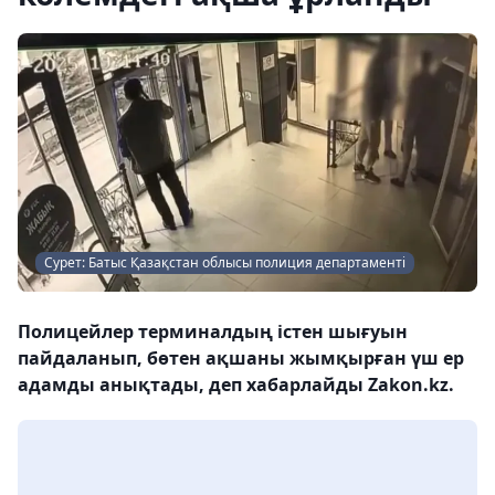
Сурет: Батыс Қазақстан облысы полиция департаменті
Полицейлер терминалдың істен шығуын
пайдаланып, бөтен ақшаны жымқырған үш ер
адамды анықтады, деп хабарлайды Zakon.kz.