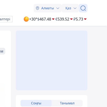
Алматы
Қаз
+30°
$
467.48
€
539.52
₽
5.73
алтері
ам
Соңғы
Танымал