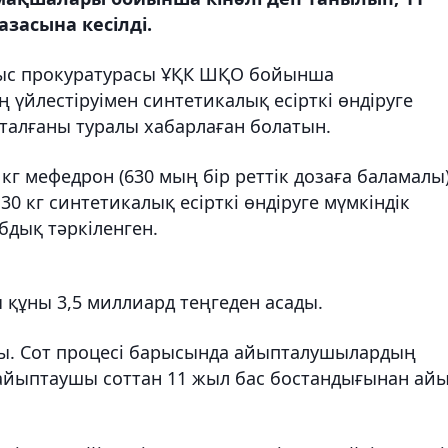
засына кесілді.
блыс прокуратурасы ҰҚК ШҚО бойынша
 үйлестіруімен синтетикалық есірткі өндіруге
алғаны туралы хабарлаған болатын.
 кг мефедрон (630 мың бір реттік дозаға баламалы)
30 кг синтетикалық есірткі өндіруге мүмкіндік
бдық тәркіленген.
ы құны 3,5 миллиард теңгеден асады.
ды. Сот процесі барысында айыпталушылардың
к айыптаушы соттан 11 жыл бас бостандығынан ай