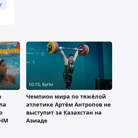
у
10:15, Бүгін
о
Чемпион мира по тяжёлой
ла
атлетике Артём Антропов не
о
выступит за Казахстан на
 ЧМ
Азиаде