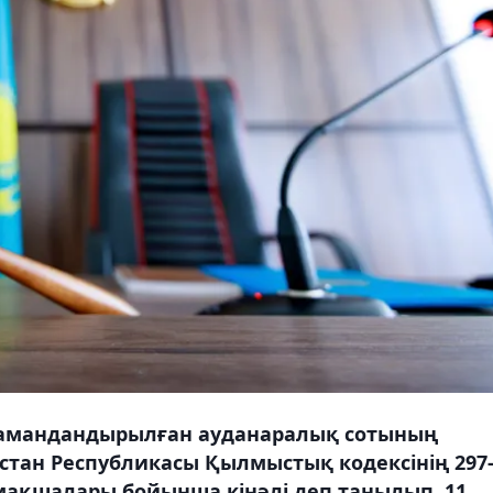
мамандандырылған ауданаралық сотының
қстан Республикасы Қылмыстық кодексінің 297
рмақшалары бойынша кінәлі деп танылып, 11