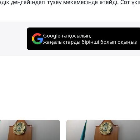
ік деңгейіндегі түзеу мекемесінде өтейді. Сот үкі
Google-ға қосылып,
жаңалықтарды бірінші болып оқыңыз