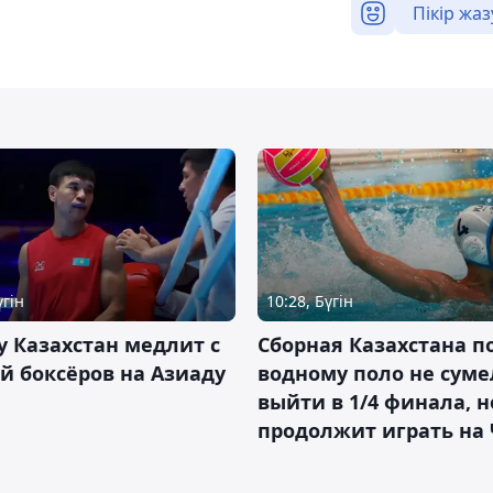
Пікір жаз
үгін
10:28, Бүгін
 Казахстан медлит с
Сборная Казахстана п
й боксёров на Азиаду
водному поло не суме
выйти в 1/4 финала, н
продолжит играть на