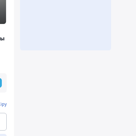
ды
Кіру