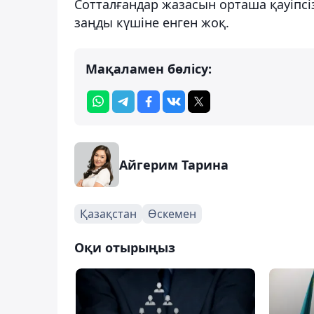
Сотталғандар жазасын орташа қауіпсізд
заңды күшіне енген жоқ.
Мақаламен бөлісу:
Айгерим Тарина
Қазақстан
Өскемен
Оқи отырыңыз