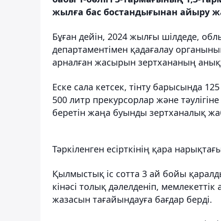
жылға бас бостандығынан айыру жа
Бұған дейін, 2024 жылғы шілдеде, о
департаментімен қадағалау органының
арналған жасырын зертхананың анықт
Еске сала кетсек, тінту барысында 125
500 литр прекурсорлар және тәулігіне 
беретін жаңа буынды зертханалық жа
Тәркіленген есірткінің қара нарықтағ
Қылмыстық іс сотта 3 ай бойы қарал
кінәсі толық дәлелденіп, мемлекетті
жазасын тағайындауға бағдар берді.