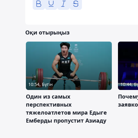
Оқи отырыңыз
10:54, Бүгін
10:44, Б
Один из самых
Почему
перспективных
заявко
тяжелоатлетов мира Едыге
Емберды пропустит Азиаду