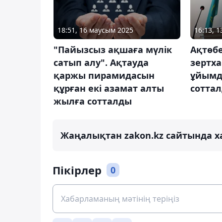
18:51, 16 маусым 2025
16:13, 
"Пайызсыз ақшаға мүлік
Ақтөбе
сатып алу". Ақтауда
зертх
қаржы пирамидасын
ұйымд
құрған екі азамат алты
сотта
жылға сотталды
Жаңалықтан zakon.kz сайтында х
Пікірлер
0