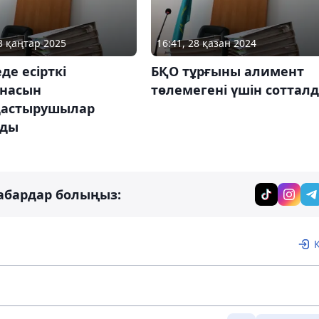
13 қаңтар 2025
16:41, 28 қазан 2024
де есірткі
БҚО тұрғыны алимент
анасын
төлемегені үшін соттал
астырушылар
лды
абардар болыңыз: