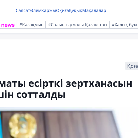
Саясат
Әлем
Қаржы
Оқиға
Құқық
Мақалалар
#Қазақмыс
#Салыстырмалы Қазақстан
#Халық бухг
Қоғ
маты есірткі зертханасын
ін сотталды