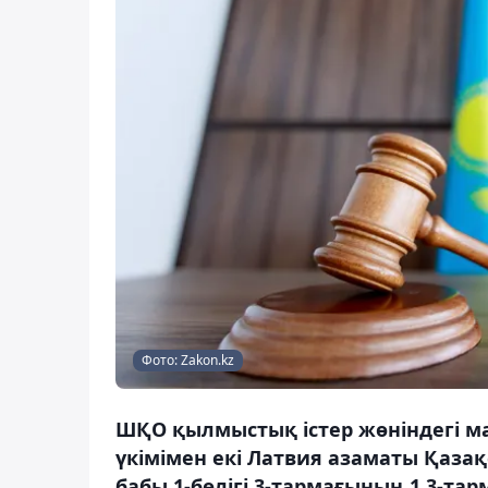
Фото: Zakon.kz
ШҚО қылмыстық істер жөніндегі 
үкімімен екі Латвия азаматы Қаза
бабы 1-бөлігі 3-тармағының 1,3-та