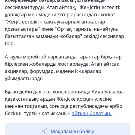
Конференция бағдарламасы үш панельдік
сессиядан тұрды. Атап айтсақ, "Жеңістің естелігі:
ұрпақтар мен мәдениеттер арасындағы көпір",
"Жеңіс естелігін сақтауға арналған жастар
қозғалыстары" және "Ортақ тарихты нығайтуға
бағытталған заманауи жобалар" секілді сессиялар
бар.
Атаулы мерейтой қарсаңында тараптар бірқатар
бірлескен жобаларды жоспарлауда. Атап айтсақ,
акциялар, форумдар, мәдени іс-шаралар
ұйымдастырады.
Бұған дейін дәл осы конференцияда Аида Балаева
қазақстандықтардың Жеңіске қосқан үлесіне
кеңінен тоқталып, соғысқа республикадағы әрбір
бесінші тұрғын қатысқанын
айтқан болатын.
Мақаламен бөлісу