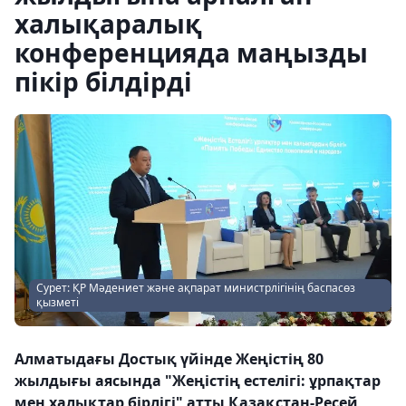
халықаралық
конференцияда маңызды
пікір білдірді
Сурет: ҚР Мәдениет және ақпарат министрлігінің баспасөз
қызметі
Алматыдағы Достық үйінде Жеңістің 80
жылдығы аясында "Жеңістің естелігі: ұрпақтар
мен халықтар бірлігі" атты Қазақстан-Ресей