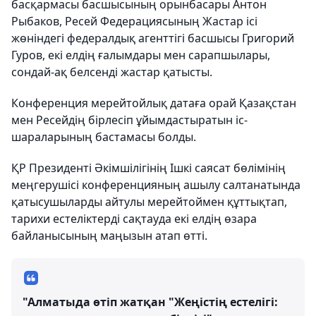
басқармасы басшысының орынбасары Антон
Рыбаков, Ресей Федерациясының Жастар ісі
жөніндегі федералдық агенттігі басшысы Григорий
Гуров, екі елдің ғалымдары мен сарапшылары,
сондай-ақ белсенді жастар қатысты.
Конференция мерейтойлық датаға орай Қазақстан
мен Ресейдің бірлесіп ұйымдастыратын іс-
шараларының бастамасы болды.
ҚР Президенті Әкімшілігінің Ішкі саясат бөлімінің
меңгерушісі конференцияның ашылу салтанатында
қатысушыларды айтулы мерейтоймен құттықтап,
тарихи естеліктерді сақтауда екі елдің өзара
байланысының маңызын атап өтті.
"Алматыда өтіп жатқан "Жеңістің естелігі: