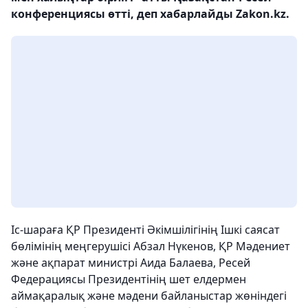
конференциясы өтті, деп хабарлайды Zakon.kz.
Іс-шараға ҚР Президенті Әкімшілігінің Ішкі саясат
бөлімінің меңгерушісі Абзал Нүкенов, ҚР Мәдениет
және ақпарат министрі Аида Балаева, Ресей
Федерациясы Президентінің шет елдермен
аймақаралық және мәдени байланыстар жөніндегі