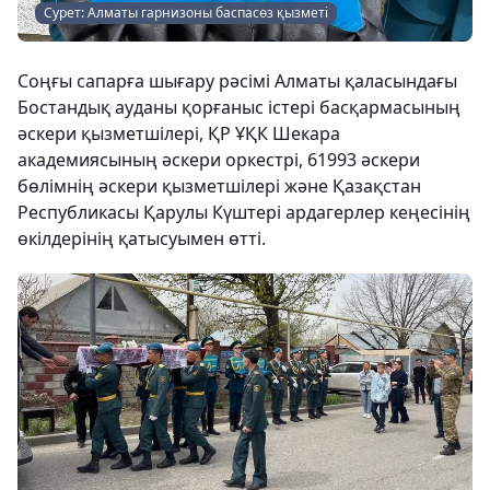
Сурет: Алматы гарнизоны баспасөз қызметі
Соңғы сапарға шығару рәсімі Алматы қаласындағы
Бостандық ауданы қорғаныс істері басқармасының
әскери қызметшілері, ҚР ҰҚК Шекара
академиясының әскери оркестрі, 61993 әскери
бөлімнің әскери қызметшілері және Қазақстан
Республикасы Қарулы Күштері ардагерлер кеңесінің
өкілдерінің қатысуымен өтті.