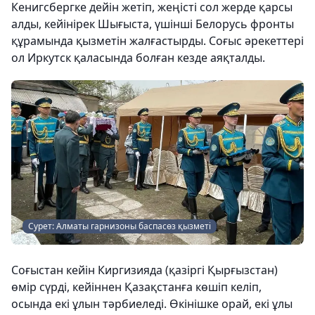
Кенигсбергке дейін жетіп, жеңісті сол жерде қарсы
алды, кейінірек Шығыста, үшінші Белорусь фронты
құрамында қызметін жалғастырды. Соғыс әрекеттері
ол Иркутск қаласында болған кезде аяқталды.
Сурет: Алматы гарнизоны баспасөз қызметі
Соғыстан кейін Киргизияда (қазіргі Қырғызстан)
өмір сүрді, кейіннен Қазақстанға көшіп келіп,
осында екі ұлын тәрбиеледі. Өкінішке орай, екі ұлы