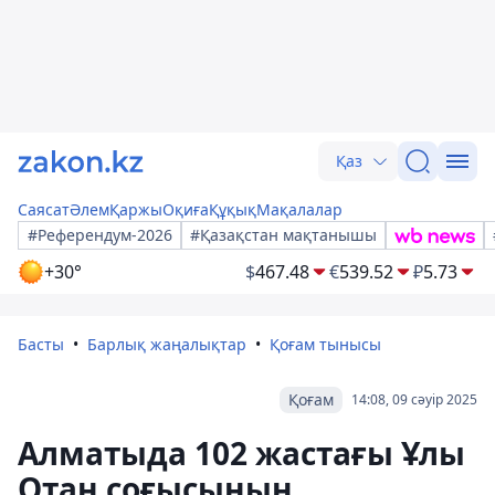
Қаз
Саясат
Әлем
Қаржы
Оқиға
Құқық
Мақалалар
#Референдум-2026
#Қазақстан мақтанышы
+30°
$
467.48
€
539.52
₽
5.73
Басты
Барлық жаңалықтар
Қоғам тынысы
Қоғам
14:08, 09 сәуір 2025
Алматыда 102 жастағы Ұлы
Отан соғысының