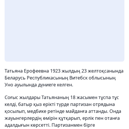
Татьяна Ерофеевна 1923 жылдың 23 желтоқсанында
Беларусь Республикасының Витебск облысының
Уно ауылында дүниеге келген.
Соғыс жылдары Татьянаның 18 жасымен тұспа тұс
келді, батыр қыз ерікті түрде партизан отрядына
қосылып, медбике ретінде майданға аттанды. Онда
жауынгерлердің өмірін құтқарып, ерлік пен отанға
адалдығын көрсетті. Партизанмен бірге