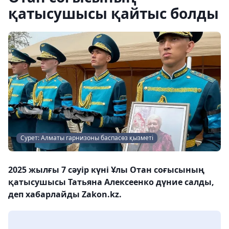
қатысушысы қайтыс болды
Сурет: Алматы гарнизоны баспасөз қызметі
2025 жылғы 7 сәуір күні Ұлы Отан соғысының
қатысушысы Татьяна Алексеенко дүние салды,
деп хабарлайды Zakon.kz.