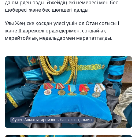
да өмірден озды. Әжейдің екі немересі мен бес
шөбересі және бес шөпшегі қалды.
Ұлы Жеңіске қосқан үлесі үшін ол Отан соғысы І
және ІІ дәрежелі ордендерімен, сондай-ақ
мерейтойлық медальдармен марапатталды.
Сурет: Алматы гарнизоны баспасөз қызметі