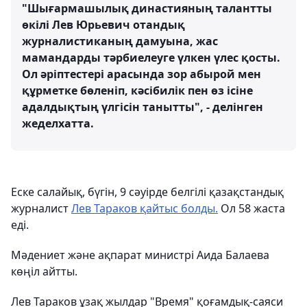
"Шығармашылық династияның талантты
өкілі Лев Юрьевич отандық
журналистиканың дамуына, жас
мамандарды тәрбиелеуге үлкен үлес қосты.
Ол әріптестері арасында зор абырой мен
құрметке бөленіп, кәсібилік пен өз ісіне
адалдықтың үлгісін танытты", - делінген
жеделхатта.
Еске салайық, бүгін, 9 сәуірде белгілі қазақстандық
журналист
Лев Тараков қайтыс болды.
Ол 58 жаста
еді.
Мәдениет және ақпарат министрі Аида Балаева
көңіл айтты.
Лев Тараков ұзақ жылдар "Время" қоғамдық-саяси