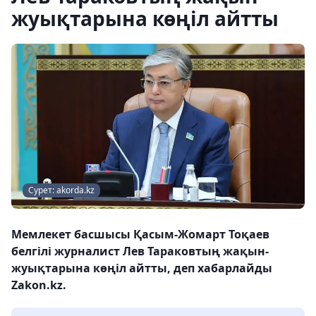
жуықтарына көңіл айтты
Сурет: akorda.kz
Мемлекет басшысы Қасым-Жомарт Тоқаев
белгілі журналист Лев Тараковтың жақын-
жуықтарына көңіл айтты, деп хабарлайды
Zakon.kz.