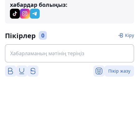
хабардар болыңыз:
Пікірлер
0
Кіру
Пікір жазу