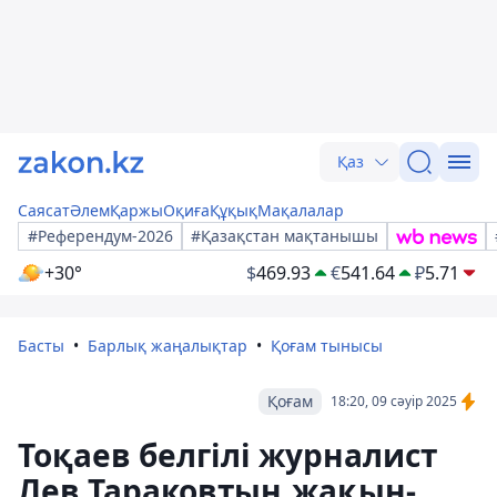
Қаз
Саясат
Әлем
Қаржы
Оқиға
Құқық
Мақалалар
#Референдум-2026
#Қазақстан мақтанышы
+30°
$
469.93
€
541.64
₽
5.71
Басты
Барлық жаңалықтар
Қоғам тынысы
Қоғам
18:20, 09 сәуір 2025
Тоқаев белгілі журналист
Лев Тараковтың жақын-