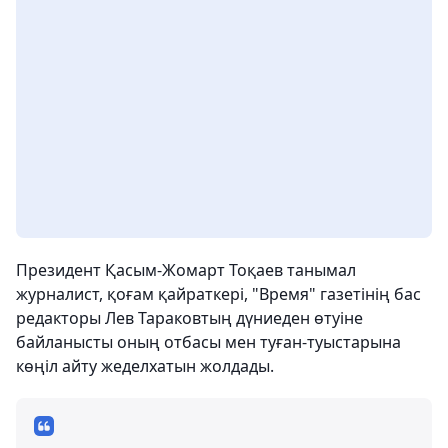
Президент Қасым-Жомарт Тоқаев танымал
журналист, қоғам қайраткері, "Время" газетінің бас
редакторы Лев Тараковтың дүниеден өтуіне
байланысты оның отбасы мен туған-туыстарына
көңіл айту жеделхатын жолдады.