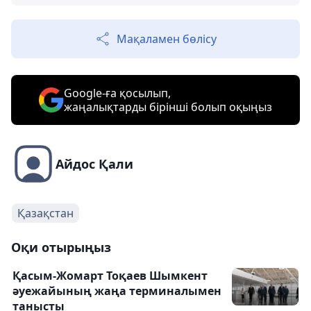
Мақаламен бөлісу
Google-ға қосылып,
жаңалықтарды бірінші болып оқыңыз
Айдос Қали
Қазақстан
Оқи отырыңыз
Қасым-Жомарт Тоқаев Шымкент
әуежайының жаңа терминалымен
танысты