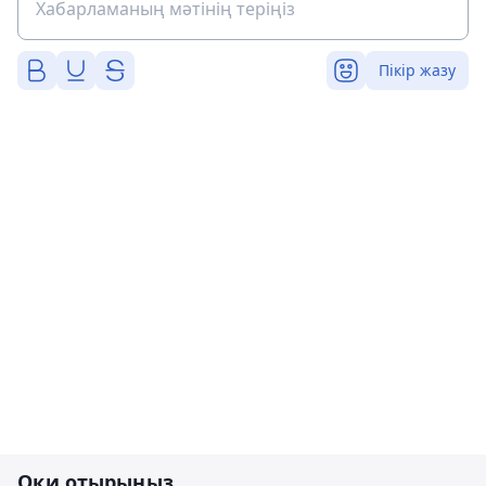
Пікір жазу
Оқи отырыңыз