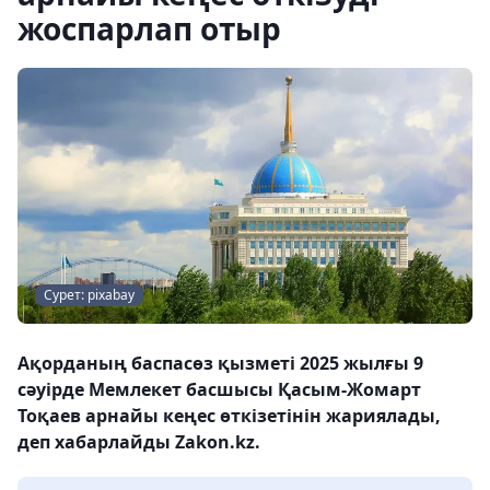
жоспарлап отыр
Сурет: pixabay
Ақорданың баспасөз қызметі 2025 жылғы 9
сәуірде Мемлекет басшысы Қасым-Жомарт
Тоқаев арнайы кеңес өткізетінін жариялады,
деп хабарлайды Zakon.kz.