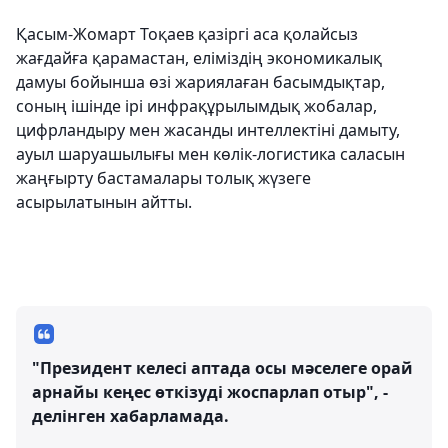
Қасым-Жомарт Тоқаев қазіргі аса қолайсыз
жағдайға қарамастан, еліміздің экономикалық
дамуы бойынша өзі жариялаған басымдықтар,
соның ішінде ірі инфрақұрылымдық жобалар,
цифрландыру мен жасанды интеллектіні дамыту,
ауыл шаруашылығы мен көлік-логистика саласын
жаңғырту бастамалары толық жүзеге
асырылатынын айтты.
"Президент келесі аптада осы мәселеге орай
арнайы кеңес өткізуді жоспарлап отыр", -
делінген хабарламада.