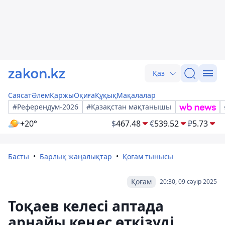
Қаз
Саясат
Әлем
Қаржы
Оқиға
Құқық
Мақалалар
#Референдум-2026
#Қазақстан мақтанышы
+20°
$
467.48
€
539.52
₽
5.73
Басты
Барлық жаңалықтар
Қоғам тынысы
Қоғам
20:30, 09 сәуір 2025
Тоқаев келесі аптада
арнайы кеңес өткізуді