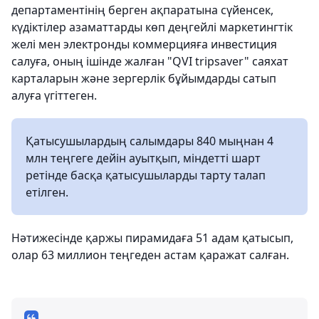
департаментінің берген ақпаратына сүйенсек,
күдіктілер азаматтарды көп деңгейлі маркетингтік
желі мен электронды коммерцияға инвестиция
салуға, оның ішінде жалған "QVI tripsaver" саяхат
карталарын және зергерлік бұйымдарды сатып
алуға үгіттеген.
Қатысушылардың салымдары 840 мыңнан 4
млн теңгеге дейін ауытқып, міндетті шарт
ретінде басқа қатысушыларды тарту талап
етілген.
Нәтижесінде қаржы пирамидаға 51 адам қатысып,
олар 63 миллион теңгеден астам қаражат салған.