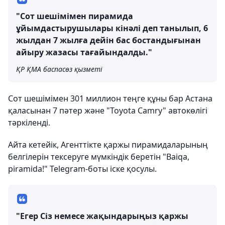
"Сот шешімімен пирамида
ұйымдастырушылары кінәлі деп танылып, 6
жылдан 7 жылға дейін бас бостандығынан
айыру жазасы тағайындалды."
ҚР ҚМА баспасөз қызметі
Сот шешімімен 301 миллион теңге құны бар Астана
қаласынан 7 пәтер және "Toyota Camry" автокөлігі
тәркіленді.
Айта кетейік, Агенттікте қаржы пирамидаларының
белгілерін тексеруге мүмкіндік беретін "Baiqa,
piramida!" Telegram-боты іске қосулы.
"Егер Сіз немесе жақындарыңыз қаржы