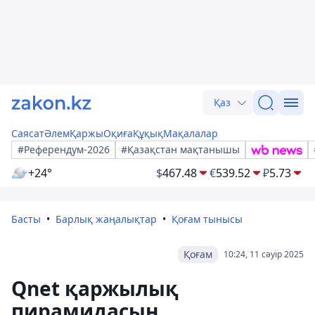
Қаз
Саясат
Әлем
Қаржы
Оқиға
Құқық
Мақалалар
#Референдум-2026
#Қазақстан мақтанышы
+24°
$
467.48
€
539.52
₽
5.73
Басты
Барлық жаңалықтар
Қоғам тынысы
Қоғам
10:24, 11 сәуір 2025
Qnet қаржылық
пирамидасын