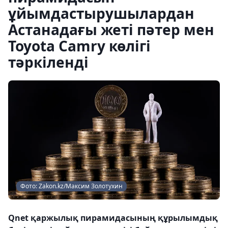
ұйымдастырушылардан
Астанадағы жеті пәтер мен
Toyota Camry көлігі
тәркіленді
Фото: Zakon.kz/Максим Золотухин
Qnet қаржылық пирамидасының құрылымдық