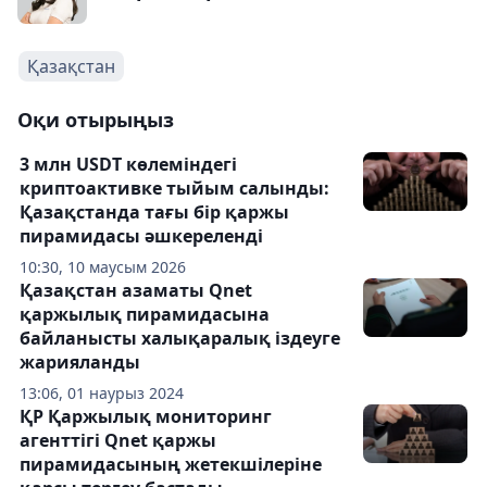
Қазақстан
Оқи отырыңыз
3 млн USDT көлеміндегі
криптоактивке тыйым салынды:
Қазақстанда тағы бір қаржы
пирамидасы әшкереленді
10:30, 10 маусым 2026
Қазақстан азаматы Qnet
қаржылық пирамидасына
байланысты халықаралық іздеуге
жарияланды
13:06, 01 наурыз 2024
ҚР Қаржылық мониторинг
агенттігі Qnet қаржы
пирамидасының жетекшілеріне