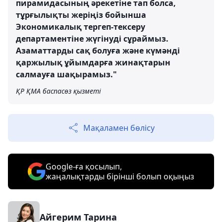
пирамидасының әрекетіне тап болса,
тұрғылықты жеріңіз бойынша
Экономикалық тергеп-тексеру
департаментіне жүгінуді сұраймыз.
Азаматтарды сақ болуға және күмәнді
қаржылық ұйымдарға жинақтарын
салмауға шақырамыз."
ҚР ҚМА баспасөз қызметі
Мақаламен бөлісу
Google-ға қосылып,
жаңалықтарды бірінші болып оқыңыз
Айгерим Тарина