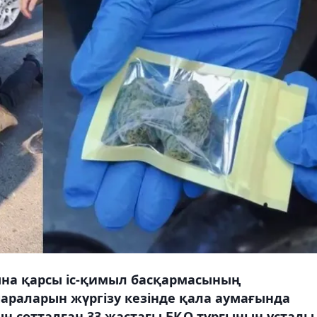
ына қарсы іс-қимыл басқармасының
шараларын жүргізу кезінде қала аумағында
ын сотталған 33 жастағы БҚО тұрғынын ұстады