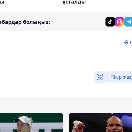
ды
ұсталды
абардар болыңыз:
Пікір жаз