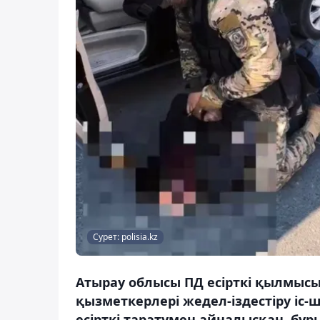
Сурет: polisia.kz
Атырау облысы ПД есірткі қылмыс
қызметкерлері жедел-іздестіру іс-
есірткі таратумен айналысқан, бұр