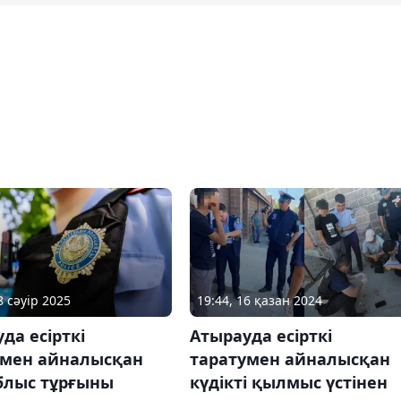
8 сәуір 2025
19:44, 16 қазан 2024
да есірткі
Атырауда есірткі
умен айналысқан
таратумен айналысқан
блыс тұрғыны
күдікті қылмыс үстінен