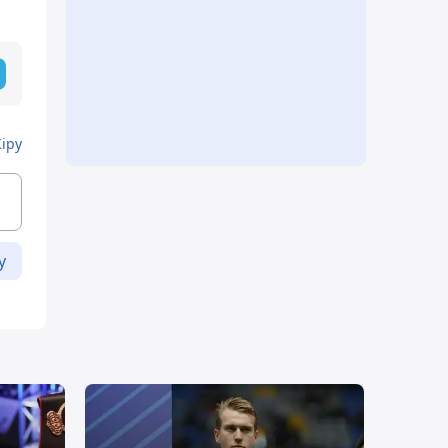
Кіру
у