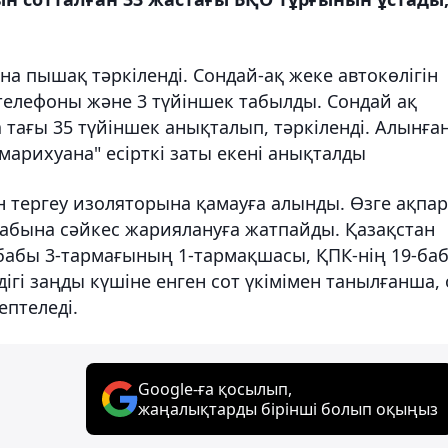
ана пышақ тәркіленді. Сондай-ақ жеке автокөлігін
телефоны және 3 түйіншек табылды. Сондай ақ
а тағы 35 түйіншек анықталып, тәркіленді. Алынға
марихуана" есірткі заты екені анықталды
ен тергеу изоляторына қамауға алынды. Өзге ақпа
бабына сәйкес жариялануға жатпайды. Қазақстан
бабы 3-тармағының 1-тармақшасы, ҚПК-нің 19-ба
дігі заңды күшіне енген сот үкімімен танылғанша, 
ептеледі.
Google-ға қосылып,
жаңалықтарды бірінші болып оқыңыз