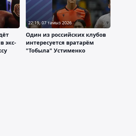
22:19, 07 тамыз 2026
дёт
Один из российских клубов
 экс-
интересуется вратарём
ксу
"Тобыла" Устименко