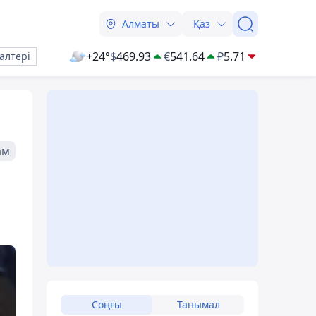
Алматы
Қаз
+24°
$
469.93
€
541.64
₽
5.71
алтері
ам
Соңғы
Танымал