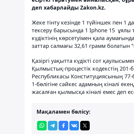
деп хабарлайды Zakon.kz.
Жеке тінту кезінде 1 түйіншек пен 1 д
тексеру барысында 1 Iphone 15 ұялы 
күдіктінің көрсетуімен қала аумағынд
заттар салмағы 32,61 грамм болатын "
Қазіргі уақытта күдікті сот қаулысым
Қылмыстық-процестік кодекстің 201-
Республикасы Конституциясының 77-
1-бөлігіне сәйкес адамның кінәлі екен
жасалған қылмысқа кінәлі емес деп ес
Мақаламен бөлісу: