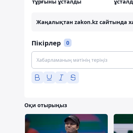
тұрғыны ұсталды
ұстал
Жаңалықтан zakon.kz сайтында х
Пікірлер
0
Оқи отырыңыз