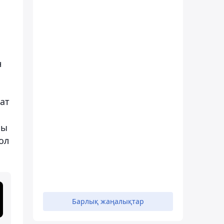
н
рат
бы
ол
Барлық жаңалықтар