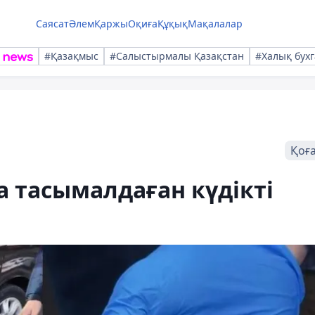
Саясат
Әлем
Қаржы
Оқиға
Құқық
Мақалалар
#Қазақмыс
#Салыстырмалы Қазақстан
#Халық бухг
Қоғ
 тасымалдаған күдікті