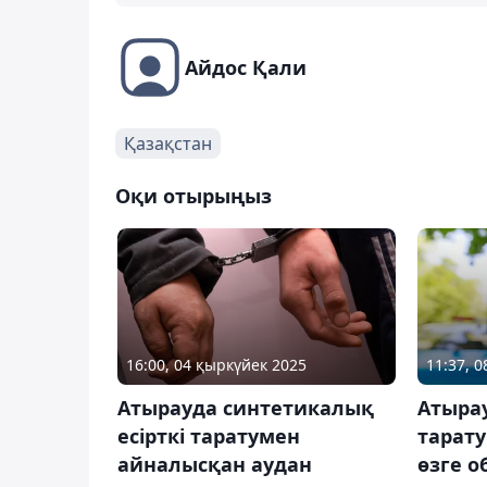
Айдос Қали
Қазақстан
Оқи отырыңыз
16:00, 04 қыркүйек 2025
11:37, 0
Атырауда синтетикалық
Атырау
есірткі таратумен
тарат
айналысқан аудан
өзге о