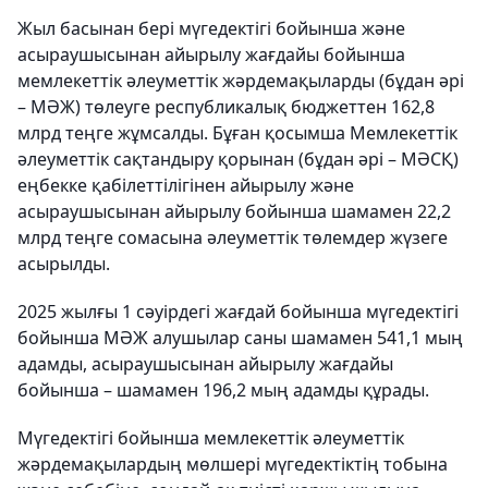
Жыл басынан бері мүгедектігі бойынша және
асыраушысынан айырылу жағдайы бойынша
мемлекеттік әлеуметтік жәрдемақыларды (бұдан әрі
– МӘЖ) төлеуге республикалық бюджеттен 162,8
млрд теңге жұмсалды. Бұған қосымша Мемлекеттік
әлеуметтік сақтандыру қорынан (бұдан әрі – МӘСҚ)
еңбекке қабілеттілігінен айырылу және
асыраушысынан айырылу бойынша шамамен 22,2
млрд теңге сомасына әлеуметтік төлемдер жүзеге
асырылды.
2025 жылғы 1 сәуірдегі жағдай бойынша мүгедектігі
бойынша МӘЖ алушылар саны шамамен 541,1 мың
адамды, асыраушысынан айырылу жағдайы
бойынша – шамамен 196,2 мың адамды құрады.
Мүгедектігі бойынша мемлекеттік әлеуметтік
жәрдемақылардың мөлшері мүгедектіктің тобына