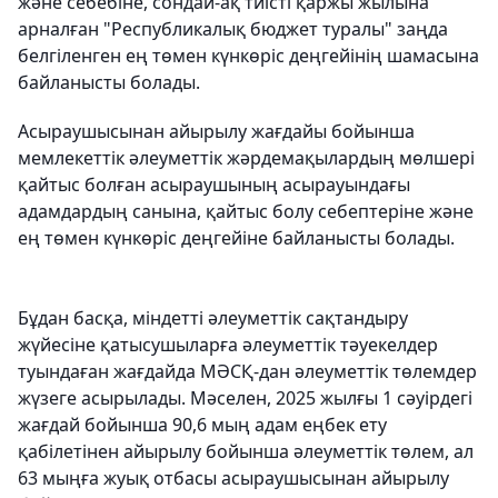
және себебіне, сондай-ақ тиісті қаржы жылына
арналған "Республикалық бюджет туралы" заңда
белгіленген ең төмен күнкөріс деңгейінің шамасына
байланысты болады.
Асыраушысынан айырылу жағдайы бойынша
мемлекеттік әлеуметтік жәрдемақылардың мөлшері
қайтыс болған асыраушының асырауындағы
адамдардың санына, қайтыс болу себептеріне және
ең төмен күнкөріс деңгейіне байланысты болады.
Бұдан басқа, міндетті әлеуметтік сақтандыру
жүйесіне қатысушыларға әлеуметтік тәуекелдер
туындаған жағдайда МӘСҚ-дан әлеуметтік төлемдер
жүзеге асырылады. Мәселен, 2025 жылғы 1 сәуірдегі
жағдай бойынша 90,6 мың адам еңбек ету
қабілетінен айырылу бойынша әлеуметтік төлем, ал
63 мыңға жуық отбасы асыраушысынан айырылу