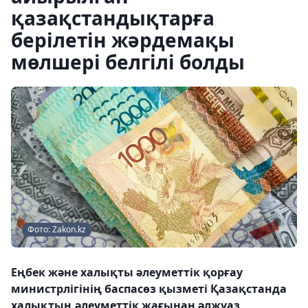
қазақстандықтарға
берілетін жәрдемақы
мөлшері белгілі болды
Фото: Zakon.kz
Еңбек және халықты әлеуметтiк қорғау
министрлiгiнiң баспасөз қызметi Қазақстанда
халықтың әлеуметтiк жағынан әлжуаз