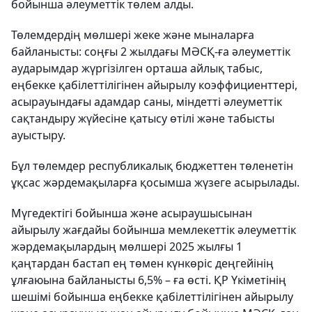
бойынша әлеуметтік төлем алды.
Төлемдердің мөлшері жеке және мыналарға
байланысты: соңғы 2 жылдағы МӘСҚ-ға әлеуметтік
аударымдар жүргізілген орташа айлық табыс,
еңбекке қабілеттілігінен айырылу коэффициенттері,
асырауындағы адамдар саны, міндетті әлеуметтік
сақтандыру жүйесіне қатысу өтілі және табысты
ауыстыру.
Бұл төлемдер республикалық бюджеттен төленетін
ұқсас жәрдемақыларға қосымша жүзеге асырылады.
Мүгедектігі бойынша және асыраушысынан
айырылу жағдайы бойынша мемлекеттік әлеуметтік
жәрдемақылардың мөлшері 2025 жылғы 1
қаңтардан бастап ең төмен күнкөріс деңгейінің
ұлғаюына байланысты 6,5% – ға өсті. ҚР Үкіметінің
шешімі бойынша еңбекке қабілеттілігінен айырылу