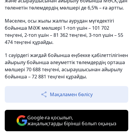
және асыраушысынан айырылу бойынша МӘСҚ-дан
төленетін төлемдердің мөлшері де 6,5% – ға артты.
Мәселен, осы жылы жалпы аурудан мүгедектігі
бойынша МӘЖ мөлшері 1-топ үшін – 101 702
теңгені, 2-топ үшін – 81 362 теңгені, 3-топ үшін – 55
474 теңгені құрайды.
1 сәуірдегі жағдай бойынша еңбекке қабілеттілігінен
айырылу бойынша әлеуметтік төлемдердің орташа
мөлшері 70 688 теңгені, асыраушысынан айырылу
бойынша – 72 881 теңгені құрайды.
Мақаламен бөлісу
Google-ға қосылып,
жаңалықтарды бірінші болып оқыңыз