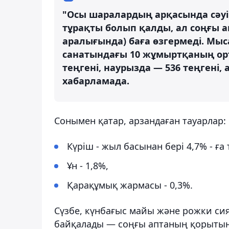
"Осы шаралардың арқасында сәу
тұрақты болып қалды, ал соңғы 
аралығында) баға өзгермеді. Мы
санатындағы 10 жұмыртқаның орта
теңгені, наурызда — 536 теңгені, а
хабарламада.
Сонымен қатар, арзандаған тауарлар:
Күріш - жыл басынан бері 4,7% - ға 
Ұн - 1,8%,
Қарақұмық жармасы - 0,3%.
Сүзбе, күнбағыс майы және рожки си
байқалады — соңғы аптаның қорытынд