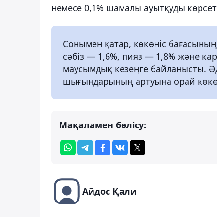
немесе 0,1% шамалы ауытқуды көрсет
Сонымен қатар, көкөніс бағасының
сәбіз — 1,6%, пияз — 1,8% және ка
маусымдық кезеңге байланысты. Ә
шығындарының артуына орай көкөн
Мақаламен бөлісу:
Айдос Қали