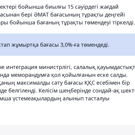
ектері бойынша биылғы 15 сәуірдегі жағдай
сынан бері ӘМАТ бағасының тұрақты деңгейі
ары бойынша бағаның тұрақты төмендеуі тіркелді.
тап жұмыртқа бағасы 3,0%-ға төмендеді.
не интеграция министрлігі, салалық қауымдастық
сында меморандумға қол қойылғанын еске салды.
қаның максималды сату бағасы ҚҚС есебімен бір
е белгіленді. Келісім шеңберінде сондай-ақ шект
сымша үстемеақылардың алынып тасталуы