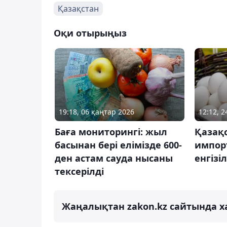
Қазақстан
Оқи отырыңыз
19:18, 06 қаңтар 2026
12:12, 
Баға мониторингі: жыл
Қазақ
басынан бері елімізде 600-
импор
ден астам сауда нысаны
енгізі
тексерілді
Жаңалықтан zakon.kz сайтында х