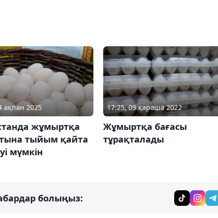
24 ақпан 2025
17:25, 09 қараша 2022
станда жұмыртқа
Жұмыртқа бағасы
тына тыйым қайта
тұрақталады
луі мүмкін
абардар болыңыз: