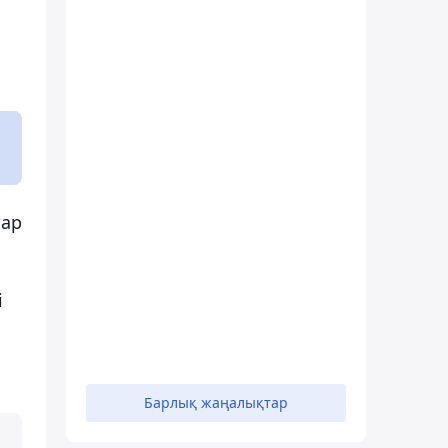
тар
і
Барлық жаңалықтар