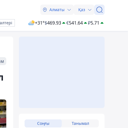
Алматы
Қаз
+31°
$
469.93
€
541.64
₽
5.71
алтері
ам
л
Соңғы
Танымал