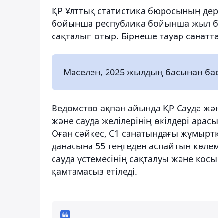
ҚР Ұлттық статистика бюросының дер
бойынша республика бойынша жыл ба
сақталып отыр. Бірнеше тауар санатт
Мәселен, 2025 жылдың басынан бас
Ведомство ақпан айында ҚР Сауда жә
және сауда желілерінің өкілдері ара
Оған сәйкес, С1 санатындағы жұмырт
данасына 55 теңгеден аспайтын көлемд
сауда үстемесінің сақталуы және қо
қамтамасыз етіледі.