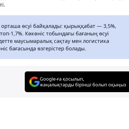
ті.
 орташа өсуі байқалады: қырыққабат — 3,5%,
ртоп-1,7%. Көкөніс тобындағы бағаның өсуі
детте маусымаралық сақтау мен логистика
іс бағасында өзгерістер болады.
Google-ға қосылып,
жаңалықтарды бірінші болып оқыңыз