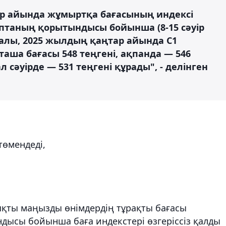
ір айында жұмыртқа бағасының индексі
аптаның қорытындысы бойынша (8-15 сәуір
салы, 2025 жылдың қаңтар айында С1
ша бағасы 548 теңгені, ақпанда — 546
л сәуірде — 531 теңгені құрады", - делінген
төмендеді,
яқты маңызды өнімдердің тұрақты бағасы
ысы бойынша баға индекстері өзгеріссіз қалды