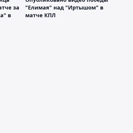
атче за
"Елимая" над "Иртышом" в
а" в
матче КПЛ