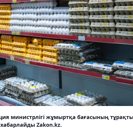
ция министрлігі жұмыртқа бағасының тұрақт
 хабарлайды Zakon.kz.