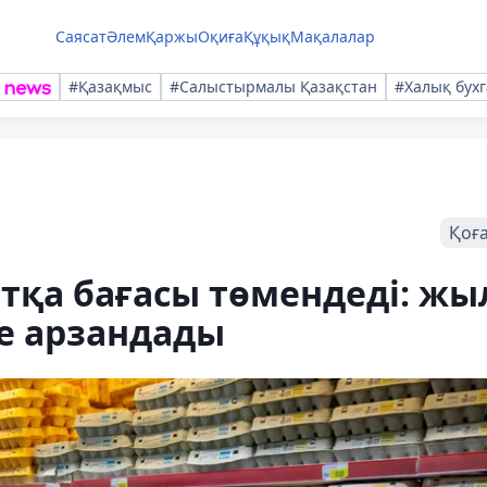
Саясат
Әлем
Қаржы
Оқиға
Құқық
Мақалалар
#Қазақмыс
#Салыстырмалы Қазақстан
#Халық бухг
Қоғ
тқа бағасы төмендеді: жы
не арзандады