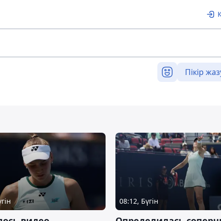
Пікір жаз
үгін
08:12, Бүгін
лось видео
Определилась соперн