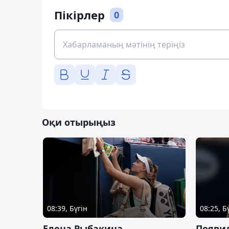
Пікірлер
0
Оқи отырыңыз
08:39, Бүгін
08:25, Б
Елена Рыбакина
Появи