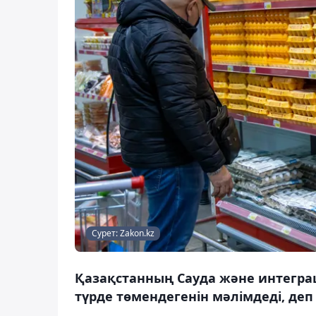
Сурет: Zakon.kz
Қазақстанның Сауда және интегра
түрде төмендегенін мәлімдеді, деп