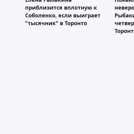
приблизится вплотную к
невер
Соболенко, если выиграет
Рыбаки
"тысячник" в Торонто
четвер
Торонт