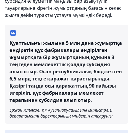
субсидия әлеуметтік маңызы бар азық-түлік
тауарларына кіретін жұмыртқаның бағасын келесі
жылға дейін тұрақты ұстауға мүмкіндік береді.
Қуаттылығы жылына 5 млн дана жұмыртқа
өндіретін құс фабрикалары өндірілген
жұмыртқаға бір жұмыртқаның құнына 3
теңгеден мемлекеттік қолдау субсидия
алып отыр. Оған республикалық бюджеттен
6,5 млрд теңге қаражат қарастырылды.
Қазіргі таңда осы қаражаттың 90 пайызы
игеріліп, құс фабрикалары мемлекет
тарапынан субсидия алып отыр.
Ержан Ильясов, ҚР Ауылшаруашылығы министрлігі
департаменті директорының міндетін атқарушы