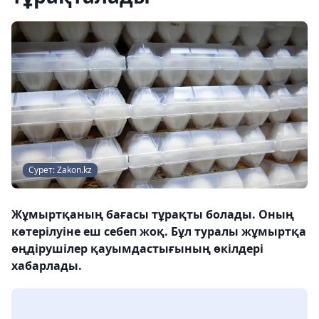
Сурет: Zakon.kz
Жұмыртқаның бағасы тұрақты болады. Оның
көтерілуіне еш себеп жоқ. Бұл туралы жұмыртқа
өңдірушілер қауымдастығының өкілдері
хабарлады.