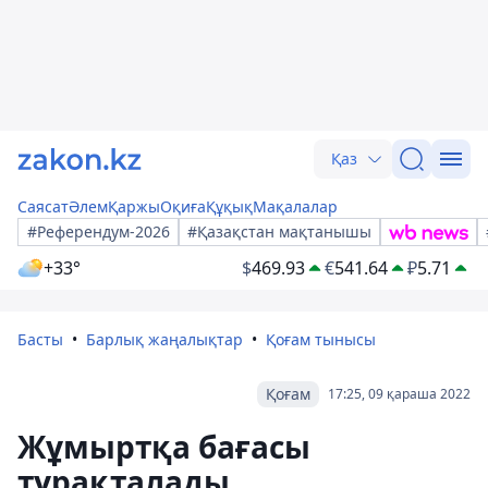
Қаз
Саясат
Әлем
Қаржы
Оқиға
Құқық
Мақалалар
#Референдум-2026
#Қазақстан мақтанышы
+33°
$
469.93
€
541.64
₽
5.71
Басты
Барлық жаңалықтар
Қоғам тынысы
Қоғам
17:25, 09 қараша 2022
Жұмыртқа бағасы
тұрақталады