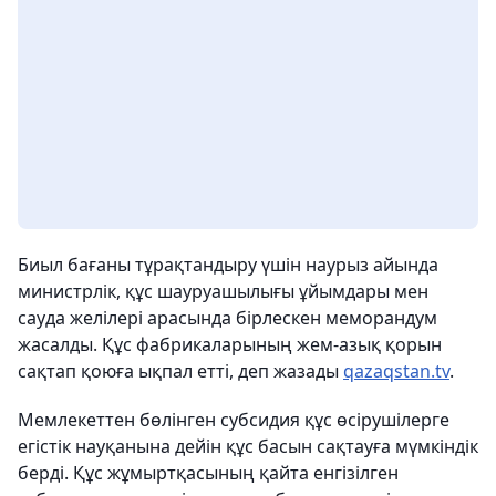
Биыл бағаны тұрақтандыру үшін наурыз айында
министрлік, құс шауруашылығы ұйымдары мен
сауда желілері арасында бірлескен меморандум
жасалды. Құс фабрикаларының жем-азық қорын
сақтап қоюға ықпал етті, деп жазады
qazaqstan.tv
.
Мемлекеттен бөлінген субсидия құс өсірушілерге
егістік науқанына дейін құс басын сақтауға мүмкіндік
берді. Құс жұмыртқасының қайта енгізілген