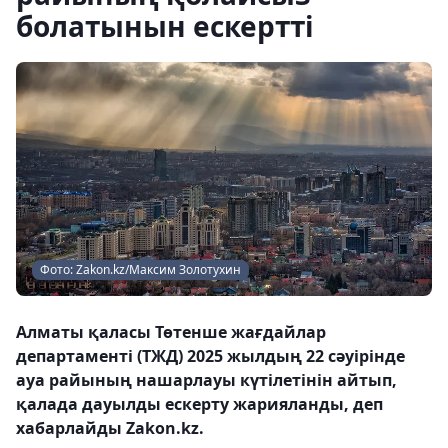
болатынын ескертті
Фото: Zakon.kz/Максим Золотухин
Алматы қаласы Төтенше жағдайлар
департаменті (ТЖД) 2025 жылдың 22 сәуірінде
ауа райының нашарлауы күтілетінін айтып,
қалада дауылды ескерту жарияланды, деп
хабарлайды Zakon.kz.