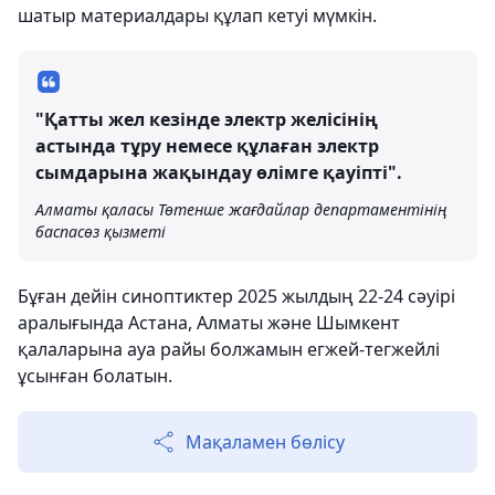
шатыр материалдары құлап кетуі мүмкін.
"Қатты жел кезінде электр желісінің
астында тұру немесе құлаған электр
сымдарына жақындау өлімге қауіпті".
Алматы қаласы Төтенше жағдайлар департаментінің
баспасөз қызметі
Бұған дейін синоптиктер 2025 жылдың 22-24 сәуірі
аралығында Астана, Алматы және Шымкент
қалаларына ауа райы болжамын егжей-тегжейлі
ұсынған болатын.
Мақаламен бөлісу