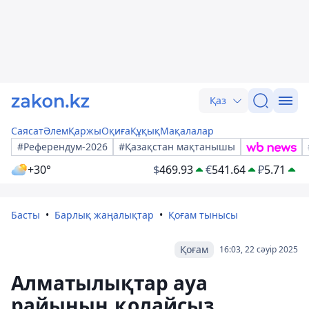
Қаз
Саясат
Әлем
Қаржы
Оқиға
Құқық
Мақалалар
#Референдум-2026
#Қазақстан мақтанышы
+30°
$
469.93
€
541.64
₽
5.71
Басты
Барлық жаңалықтар
Қоғам тынысы
Қоғам
16:03, 22 сәуір 2025
Алматылықтар ауа
райының қолайсыз