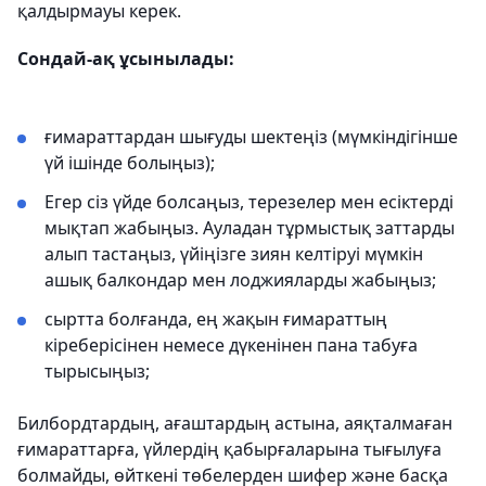
қалдырмауы керек.
Сондай-ақ ұсынылады:
ғимараттардан шығуды шектеңіз (мүмкіндігінше
үй ішінде болыңыз);
Егер сіз үйде болсаңыз, терезелер мен есіктерді
мықтап жабыңыз. Ауладан тұрмыстық заттарды
алып тастаңыз, үйіңізге зиян келтіруі мүмкін
ашық балкондар мен лоджияларды жабыңыз;
сыртта болғанда, ең жақын ғимараттың
кіреберісінен немесе дүкенінен пана табуға
тырысыңыз;
Билбордтардың, ағаштардың астына, аяқталмаған
ғимараттарға, үйлердің қабырғаларына тығылуға
болмайды, өйткені төбелерден шифер және басқа