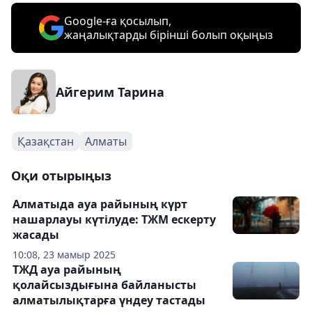
Google-ға қосылып,
жаңалықтарды бірінші болып оқыңыз
Айгерим Тарина
Қазақстан
Алматы
Оқи отырыңыз
Алматыда ауа райының күрт
нашарлауы күтілуде: ТЖМ ескерту
жасады
10:08, 23 мамыр 2025
ТЖД ауа райының
қолайсыздығына байланысты
алматылықтарға үндеу тастады