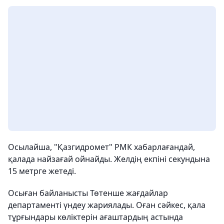
Осылайша, "Қазгидромет" РМК хабарлағандай,
қалада найзағай ойнайды. Желдің екпіні секундына
15 метрге жетеді.
Осыған байланысты Төтенше жағдайлар
департаменті үндеу жариялады. Оған сәйкес, қала
тұрғындары көліктерін ағаштардың астында