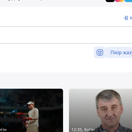
Пікір жаз
үгін
12:35, Бүгін