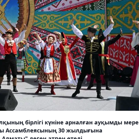
қының бірлігі күніне арналған ауқымды мере
лқы Ассамблеясының 30 жылдығына
 Алматы" деген атпен өтеді.