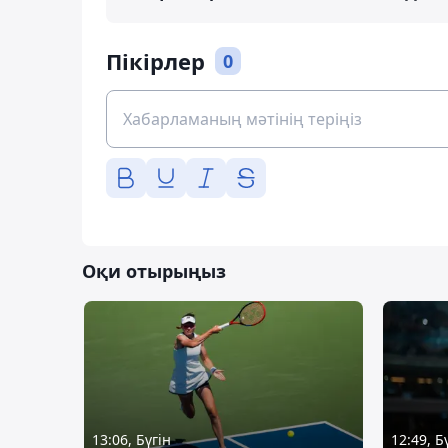
Пікірлер
0
Оқи отырыңыз
13:06, Бүгін
12:49, Б