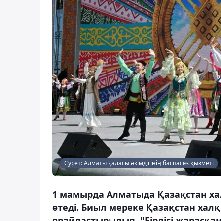
Сурет: Алматы қаласы әкімдігінің баспасөз қызметі
1 мамырда Алматыда Қазақстан хал
өтеді. Биыл мереке Қазақстан ха
орайластырылып, "Бірлігі жарасқан