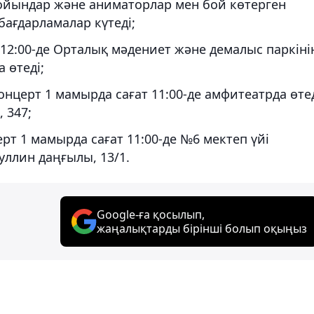
 ойындар және аниматорлар мен бой көтерген
ағдарламалар күтеді;
12:00-де Орталық мәдениет және демалыс паркіні
 өтеді;
нцерт 1 мамырда сағат 11:00-де амфитеатрда өтед
 347;
рт 1 мамырда сағат 11:00-де №6 мектеп үйі
уллин даңғылы, 13/1.
Google-ға қосылып,
жаңалықтарды бірінші болып оқыңыз