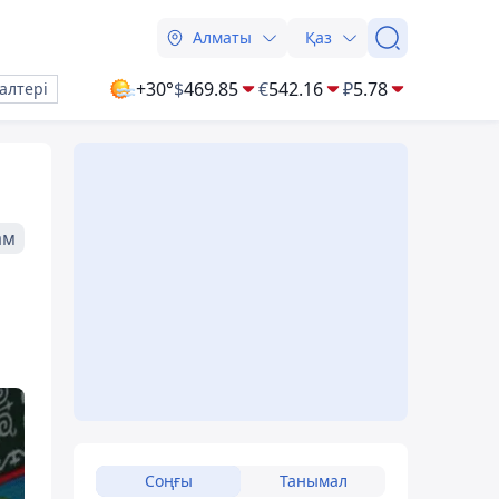
Алматы
Қаз
+30°
$
469.85
€
542.16
₽
5.78
алтері
ам
Соңғы
Танымал