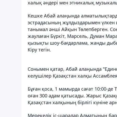
халық әндері мен этникалық музыка
Кешке Абай алаңында алматылықтард
эстрадасының жұлдыздарымен үлкен ш
танымал әнші Айқын Төлепберген. Сон
жаулаған Бүркіт, Марсель, Думан Ма
қызықты шоу-бағдарлама, жанды дыбыс
Кіру тегін.
Сонымен қатар, Абай алаңында "Единс
келушілер Қазақстан халқы Ассамблея
Бұған қоса, 1 мамырда сағат 10:00-де 
оған 300 адам қатысады. Жарыс Қаза
Қазақстан халқының бірлігі күніне ар
Мерекелік іс-шаралар Алматының барл