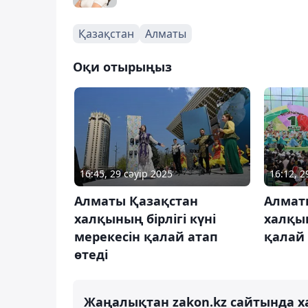
Қазақстан
Алматы
Оқи отырыңыз
16:45, 29 сәуір 2025
16:12, 2
Алматы Қазақстан
Алмат
халқының бірлігі күні
халқын
мерекесін қалай атап
қалай
өтеді
Жаңалықтан zakon.kz сайтында х