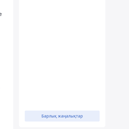
е
р
Барлық жаңалықтар