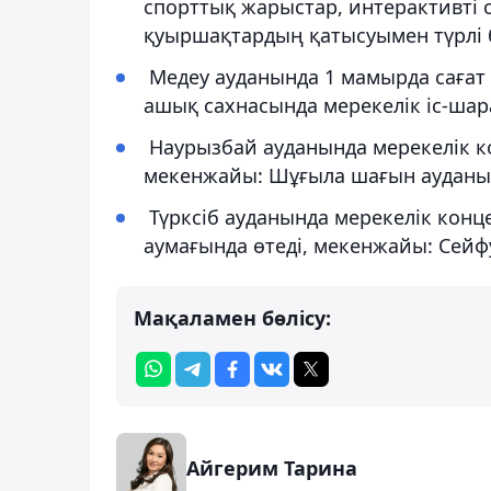
спорттық жарыстар, интерактивті
қуыршақтардың қатысуымен түрлі б
Медеу ауданында 1 мамырда сағат 
ашық сахнасында мерекелік іс-шара
Наурызбай ауданында мерекелік ко
мекенжайы: Шұғыла шағын ауданы,
Түрксіб ауданында мерекелік конце
аумағында өтеді, мекенжайы: Сейф
Мақаламен бөлісу:
Айгерим Тарина