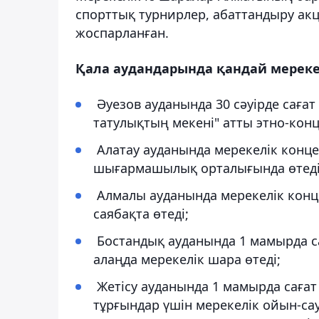
спорттық турнирлер, абаттандыру а
жоспарланған.
Қала аудандарында қандай мерекел
Әуезов ауданында 30 сәуірде сағат 1
татулықтың мекені" атты этно-конц
Алатау ауданында мерекелік концер
шығармашылық орталығында өтеді,
Алмалы ауданында мерекелік конце
саябақта өтеді;
Бостандық ауданында 1 мамырда са
алаңда мерекелік шара өтеді;
Жетісу ауданында 1 мамырда сағат 
тұрғындар үшін мерекелік ойын-с