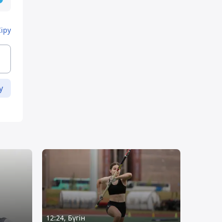
Кіру
у
12:24, Бүгін