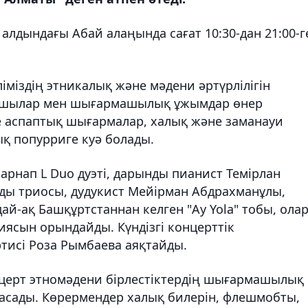
 алдындағы Абай алаңында сағат 10:30-дан 21:00-г
еліміздің этникалық және мәдени әртүрлілігін
ушылар мен шығармашылық ұжымдар өнер
е аспаптық шығармалар, халық және заманауи
ық попурриге куә болады.
рнап L Duo дуэті, дарынды пианист Темірлан
унды триосы, дудукист Мейірман Абдрахманұлы,
дай-ақ Башқұртстаннан келген "Ay Yola" тобы, ола
ясын орындайды. Күндізгі концерттік
тисі Роза Рымбаева аяқтайды.
концерт этномәдени бірлестіктердің шығармашылық
асады. Көрермендер халық билерін, флешмобты,