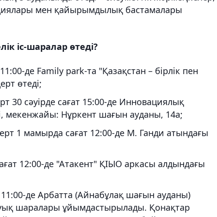
кциялары мен қайырымдылық бастамалары
ік іс-шаралар өтеді?
1:00-де Family park-та "Қазақстан – бірлік пен
ерт өтеді;
т 30 сәуірде сағат 15:00-де Инновациялық
 мекенжайы: Нұркент шағын ауданы, 14а;
рт 1 мамырда сағат 12:00-де М. Ганди атындағы
ғат 12:00-де "Атакент" ҚІЫО аркасы алдындағы
11:00-де Арбатта (Айнабұлақ шағын ауданы)
ауық шаралары ұйымдастырылады. Қонақтар