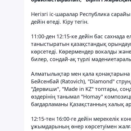
Негізгі іс-шаралар Республика сарайы
дейін өтеді. Кіру тегін.
11:00-ден 12:15-ке дейін бас сахнада 
таныстыратын қазақстандық орында
көрсетеді. Көрермендер вокалды жән
билер, сондай-ақ түрлі мәдениетарал
Алматылықтар мен қала қонақтарына а
Бейсенбай (Ratovich), "Diamond" стр
"Дервиши", "Made in KZ" топтары, сон
өздерінің танымал "Homay" композици
бағдарламаны Қазақстанның халық ар
12:15-тен 16:00-ге дейін мерекелік 
ұжымдарының өнер көрсетуімен жалғ