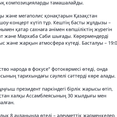
лық композицияларды тамашалайды.
ы және мегаполис қонақтарын Қазақстан
оу-концерт күтіп тұр. Кештің басты жұлдызы –
ымен қатар сахнаға әнімен көпшіліктің жүрегін
рат және Мархаба Сәби шығады. Көрермендерді
 және жарқын атмосфера күтеді. Басталуы – 19:0
тво народа в фокусе" фотокөрмесі өтеді, онда
сының тарихындағы сәулелі сәттерді көре алады.
Тұңғыш президент паркіндегі бірлік жарысы өтіп,
қстан халқы Ассамблеясының 30 жылдығы мен
налған.
ық 8 ауданында өтеді – әлеуметтік жәрмеңкелер,