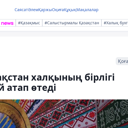
Саясат
Әлем
Қаржы
Оқиға
Құқық
Мақалалар
#Қазақмыс
#Салыстырмалы Қазақстан
#Халық бухг
Қоғ
қстан халқының бірлігі
й атап өтеді