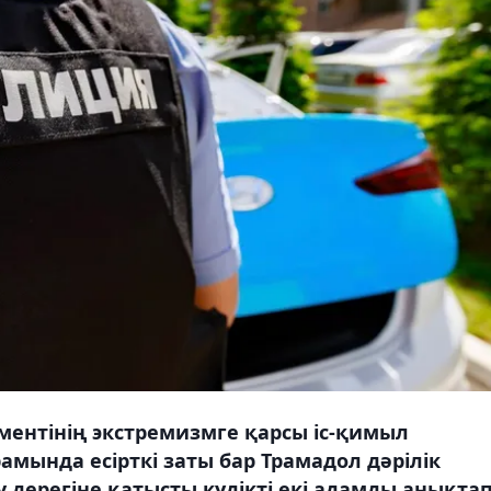
ментінің экстремизмге қарсы іс-қимыл
мында есірткі заты бар Трамадол дәрілік
дерегіне қатысты күдікті екі адамды анықтап