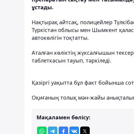
ұстады.
Нақтырақ айтсақ, полицейлер Түлкі
Түркістан облысы мен Шымкент қалас
автокөлігін тоқтатты.
Аталған көліктің жүксалғышын тексер
таблеткасын тауып, тәркіледі.
Қазіргі уақытта бұл факт бойынша сот
Оқиғаның толық мән-жайы анықталып 
Мақаламен бөлісу: