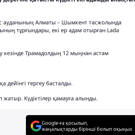
бас ауданының Алматы – Шымкент тасжолында
ының тұрғындары, екі ер адам отырған Lada
у кезінде Трамадолдың 12 мыңнан астам
қа дейінгі тергеу басталды.
жатыр. Күдіктілер қамауға алынды.
Google-ға қосылып,
жаңалықтарды бірінші болып оқыңыз