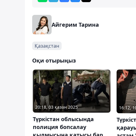
Айгерим Тарина
Қазақстан
Оқи отырыңыз
20:18, 03 қазан 2025
16:12, 
Түркістан облысында
Түркіс
полиция бопсалау
қарау
қылмысына қатысы бар
астам