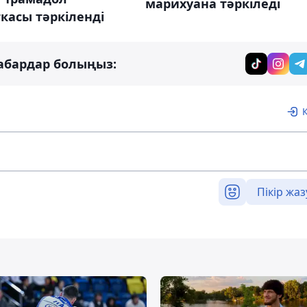
марихуана тәркіледі
касы тәркіленді
абардар болыңыз:
Пікір жаз