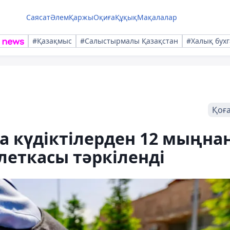
Саясат
Әлем
Қаржы
Оқиға
Құқық
Мақалалар
#Қазақмыс
#Салыстырмалы Қазақстан
#Халық бухг
Қоғ
а күдіктілерден 12 мыңна
леткасы тәркіленді