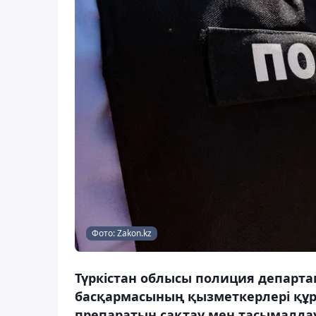
Фото: Zakon.kz
Түркістан облысы полиция департа
басқармасының қызметкерлері құра
препаратын сақтау мен тасымалдау 