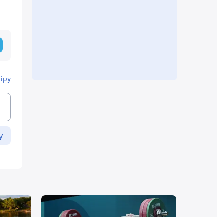
Кіру
у