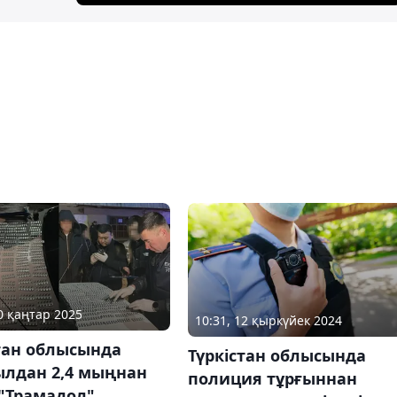
10 қаңтар 2025
10:31, 12 қыркүйек 2024
тан облысында
Түркістан облысында
ылдан 2,4 мыңнан
полиция тұрғыннан
 "Трамадол"