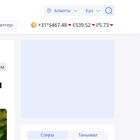
Алматы
Қаз
+31°
$
467.48
€
539.52
₽
5.73
алтері
ам
н
Соңғы
Танымал