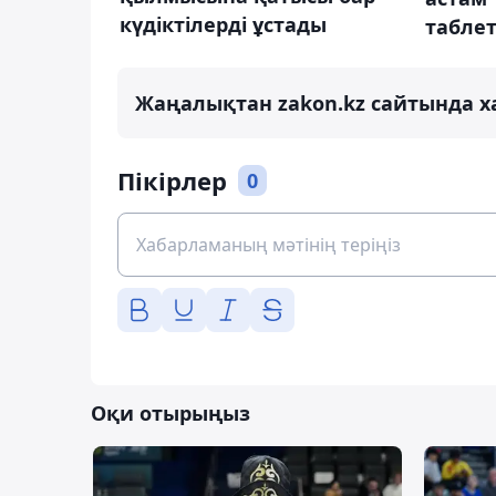
күдіктілерді ұстады
таблет
Жаңалықтан zakon.kz сайтында х
Пікірлер
0
Оқи отырыңыз