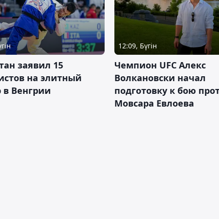
үгін
12:09, Бүгін
тан заявил 15
Чемпион UFC Алекс
истов на элитный
Волкановски начал
 в Венгрии
подготовку к бою про
Мовсара Евлоева