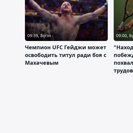
09:39, Бүгін
09:00, Б
Чемпион UFC Гейджи может
"Наход
освободить титул ради боя с
побежд
Махачевым
похва
трудов