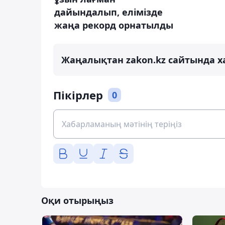
дайындалып, елімізде
жаңа рекорд орнатылды
Жаңалықтан zakon.kz сайтында х
Пікірлер
0
Оқи отырыңыз