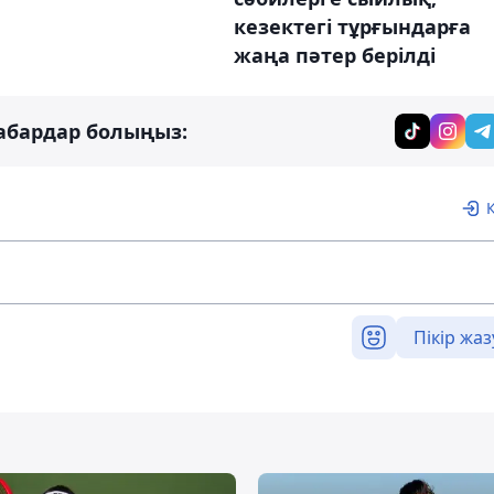
кезектегі тұрғындарға
жаңа пәтер берілді
абардар болыңыз:
Пікір жаз