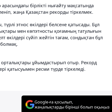
р арасындағы бірлікті нығайту мақсатында
леніп, жаңа Қазақстан рекорды тіркелмек.
түрлі этнос өкілдері белсене қатысады. Бұл
ықтары мен көпэтносты қоғамның татулығын
ұлт өкілдері сүйіп жейтін тағам, сондықтан бұл
 болмақ.
и орталықтары ұйымдастырып отыр. Рекорд
рі қатысуымен ресми түрде тіркеледі.
Google-ға қосылып,
жаңалықтарды бірінші болып оқыңыз