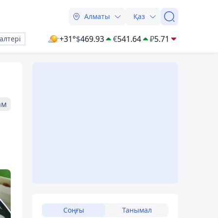
Алматы
Қаз
+31°
$
469.93
€
541.64
₽
5.71
алтері
ам
Соңғы
Танымал