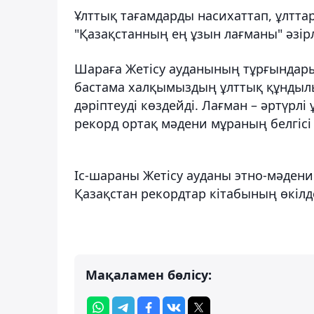
Ұлттық тағамдарды насихаттап, ұлтта
"Қазақстанның ең ұзын лағманы" әзір
Шараға Жетісу ауданының тұрғындары, 
бастама халқымыздың ұлттық құндыл
дәріптеуді көздейді. Лағман – әртүрлі 
рекорд ортақ мәдени мұраның белгісі
Іс-шараны Жетісу ауданы этно-мәден
Қазақстан рекордтар кітабының өкілде
Мақаламен бөлісу: