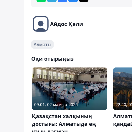
Айдос Қали
Алматы
Оқи отырыңыз
09:01, 02 мамыр 2025
22:40, 
Қазақстан халқының
Алмат
достығы: Алматыда ең
қандай
ұзын лағман