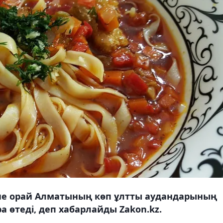
не орай Алматының көп ұлтты аудандарының
а өтеді, деп хабарлайды Zakon.kz.