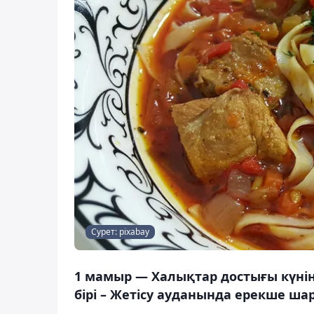
Сурет: pixabay
1 мамыр — Халықтар достығы күні
бірі – Жетісу ауданында ерекше шар