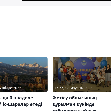
15:56, 08 маусым 2023
05 шілде 2022
Жетісу облысының
ыда 6 шілдеде
құрылған күнінде
 іс-шаралар өтеді
сәбилерге сыйлық,