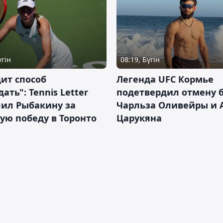
үгін
08:19, Бүгін
ит способ
Легенда UFC Кормье
ать": Tennis Letter
подетвердил отмену 
лил Рыбакину за
Чарльза Оливейры и 
ую победу в Торонто
Царукяна