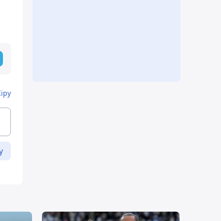
Кіру
у