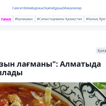
Саясат
Әлем
Қаржы
Оқиға
Құқық
Мақалалар
#Қазақмыс
#Салыстырмалы Қазақстан
#Халық бухг
Қоғ
ұзын лағманы": Алматыда
ылады