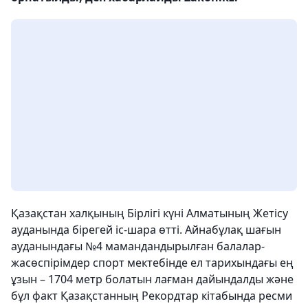
Қазақстан халқының Бірлігі күні Алматының Жетісу
ауданында бірегей іс-шара өтті. Айнабұлақ шағын
ауданындағы №4 мамандандырылған балалар-
жасөспірімдер спорт мектебінде ел тарихындағы ең
ұзын – 1704 метр болатын лағман дайындалды және
бұл факт Қазақстанның Рекордтар кітабында ресми