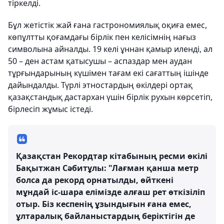
тіркелді.
Бұл жетістік жай ғана гастрономиялық оқиға емес,
көпұлтты қоғамдағы бірлік пен келісімнің нағыз
символына айналды. 19 келі ұннан қамыр иленді, ал
50 – ден астам қатысушы – аспаздар мен аудан
тұрғындарының күшімен тағам екі сағаттың ішінде
дайындалды. Түрлі этностардың өкілдері ортақ
қазақстандық дастархан үшін бірлік рухын көрсетіп,
бірлесіп жұмыс істеді.
Қазақстан Рекордтар кітабының ресми өкілі
Бақытжан Сәбитұлы: "Лағман қанша метр
болса да рекорд орнатылды, өйткені
мұндай іс-шара елімізде алғаш рет өткізіліп
отыр. Біз кеспенің ұзындығын ғана емес,
ұлтаралық байланыстардың беріктігін де