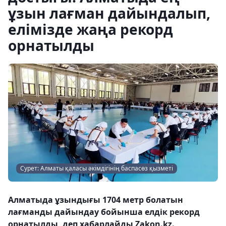
ұзын лағман дайындалып,
елімізде жаңа рекорд
орнатылды
Сурет: Алматы қаласы әкімдігінің баспасөз қызметі
Алматыда ұзындығы 1704 метр болатын
лағманды дайындау бойынша елдік рекорд
орнатылды, деп хабарлайды Zakon.kz.