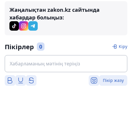
Жаңалықтан zakon.kz сайтында
хабардар болыңыз:
Пікірлер
0
Кіру
Пікір жазу