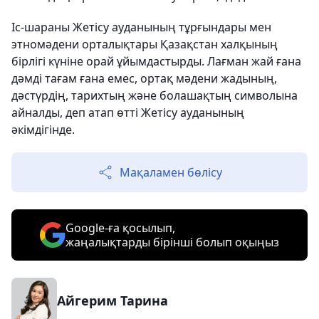
Іс-шараны Жетісу ауданының тұрғындары мен
этномәдени орталықтары Қазақстан халқының
бірлігі күніне орай ұйымдастырды. Лағман жай ғана
дәмді тағам ғана емес, ортақ мәдени жадының,
дәстүрдің, тарихтың және болашақтың символына
айналды, деп атап өтті Жетісу ауданының
әкімдігінде.
Мақаламен бөлісу
Google-ға қосылып,
жаңалықтарды бірінші болып оқыңыз
Айгерим Тарина