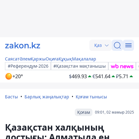
Қаз
Саясат
Әлем
Қаржы
Оқиға
Құқық
Мақалалар
#Референдум-2026
#Қазақстан мақтанышы
+20°
$
469.93
€
541.64
₽
5.71
Басты
Барлық жаңалықтар
Қоғам тынысы
Қоғам
09:01, 02 мамыр 2025
Қазақстан халқының
достығы: Алматыда ең