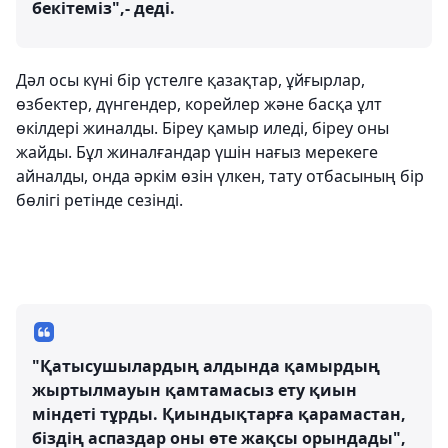
бекітеміз",- деді.
Дәл осы күні бір үстелге қазақтар, ұйғырлар,
өзбектер, дүнгендер, корейлер және басқа ұлт
өкілдері жиналды. Біреу қамыр иледі, біреу оны
жайды. Бұл жиналғандар үшін нағыз мерекеге
айналды, онда әркім өзін үлкен, тату отбасының бір
бөлігі ретінде сезінді.
"Қатысушылардың алдында қамырдың
жыртылмауын қамтамасыз ету қиын
міндеті тұрды. Қиындықтарға қарамастан,
біздің аспаздар оны өте жақсы орындады",