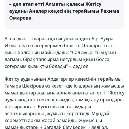
– деп атап өтті Алматы қаласы Жетісу
ауданы Аналар кеңесінің төрайымы Рахима
Омарова.
Аспаздық іс-шараға қатысушылардың бірі Зухра
Измасова өз әсерлерімен бөлісті. Ол жарыстың
қиын болғанын мойындады: "Сәл ауыр, тым ұзын
лағман, бірақ тапсырма неғұрлым қиын болса,
соғұрлым қызықты болады" -, деді ол.
Жетісу ауданының Ардагерлер кеңесінің төрайымы
Тамара Шәкірова өз кезегінде іс-шараның жұмысшы
мамандықтар жылына арналғанын атап өтті: "Жетісу
ауданында көптеген қоғамдық тамақтану орындары
шоғырланған. Бүгін шығыс тағамдары
аспазшыларының жұмысы көрсетілді. Мұндай
кереметті әркім жасай алмайды. Жұмысшы
мамандықтарын бағалай білу керек",- деді ол.