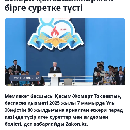
бірге суретке түсті
Сурет: akorda.kz
Мемлекет басшысы Қасым-Жомарт Тоқаевтың
баспасөз қызметі 2025 жылы 7 мамырда Ұлы
Жеңістің 80 жылдығына арналған әскери парад
кезінде түсірілген суреттер мен видеомен
бөлісті, деп хабарлайды Zakon.kz.