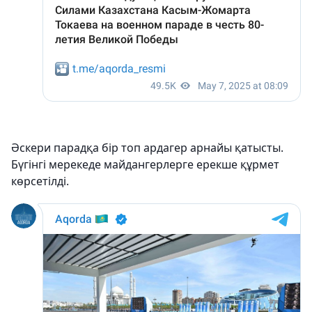
Әскери парадқа бір топ ардагер арнайы қатысты.
Бүгінгі мерекеде майдангерлерге ерекше құрмет
көрсетілді.