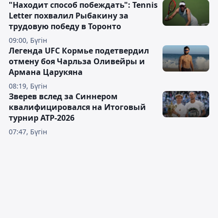
"Находит способ побеждать": Tennis
Letter похвалил Рыбакину за
трудовую победу в Торонто
09:00, Бүгін
Легенда UFC Кормье подетвердил
отмену боя Чарльза Оливейры и
Армана Царукяна
08:19, Бүгін
Зверев вслед за Синнером
квалифицировался на Итоговый
турнир ATP-2026
07:47, Бүгін