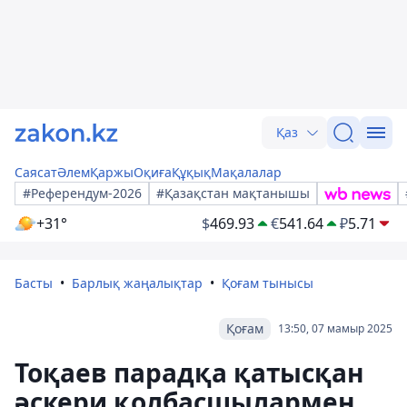
Қаз
Саясат
Әлем
Қаржы
Оқиға
Құқық
Мақалалар
#Референдум-2026
#Қазақстан мақтанышы
+31°
$
469.93
€
541.64
₽
5.71
Басты
Барлық жаңалықтар
Қоғам тынысы
Қоғам
13:50, 07 мамыр 2025
Тоқаев парадқа қатысқан
әскери қолбасшылармен