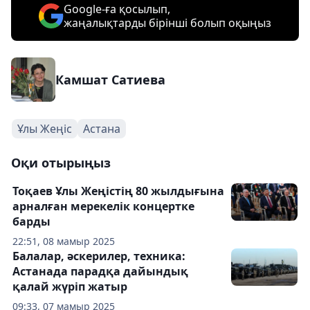
Google-ға қосылып,
жаңалықтарды бірінші болып оқыңыз
Камшат Сатиева
Ұлы Жеңіс
Астана
Оқи отырыңыз
Тоқаев Ұлы Жеңістің 80 жылдығына
арналған мерекелік концертке
барды
22:51, 08 мамыр 2025
Балалар, әскерилер, техника:
Астанада парадқа дайындық
қалай жүріп жатыр
09:33, 07 мамыр 2025