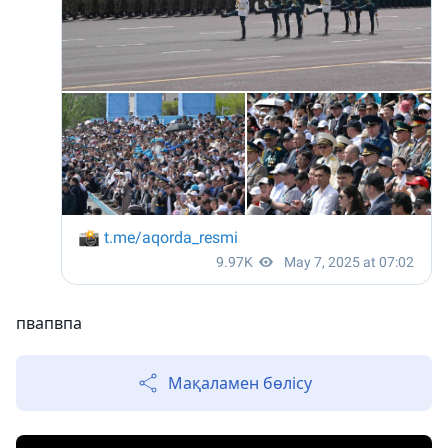
пвапвпа
Мақаламен бөлісу