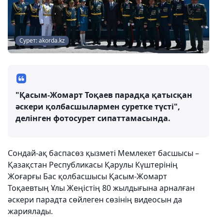
Сурет: akorda.kz
"Қасым-Жомарт Тоқаев парадқа қатысқан
әскери қолбасшылармен суретке түсті",
делінген фотосурет сипаттамасында.
Сондай-ақ баспасөз қызметі Мемлекет басшысы –
Қазақстан Республикасы Қарулы Күштерінің
Жоғарғы Бас қолбасшысы Қасым-Жомарт
Тоқаевтың Ұлы Жеңістің 80 жылдығына арналған
әскери парадта сөйлеген сөзінің видеосын да
жариялады.