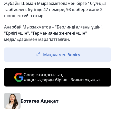
Жұбайы Шәман Мырзахметовамен бірге 10 ұл-қыз
тәрбиелеп, бүгінде 47 немере, 93 шөбере және 2
шөпшек сүйіп отыр.
Анарбай Мырзахметов – "Берлинді алғаны үшін",
"Ерлігі үшін", "Германияны жеңгені үшін"
медальдарымен марапатталған.
Мақаламен бөлісу
Google-ға қосылып,
жаңалықтарды бірінші болып оқыңыз
Ботагөз Ақиқат