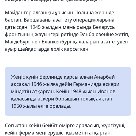
Майдангер алғашқы ұрысын Польша жерінде
бастап, Варшаваны азат ету операцияларына
қатысқан. 1945 жылдың мамырында Беларусь
фронтының жауынгері ретінде Эльба өзеніне жетіп,
Магдебург пен Бланкенбург қалаларын азат етудегі
ауыр шайқастарда ерлік көрсеткен.
Жеңіс күнін Берлинде қарсы алған Анарбай
ақсақал 1946 жылға дейін Германияда әскери
міндетін атқарған. Кейін 1948 жылы Иванов
қаласында әскери борышын толық аяқтап,
1950 жылы елге оралады.
Соғыстан кейін бейбіт өмірге араласып, жүргізуші,
кейін ферма меңгерушісі қызметін атқарған.