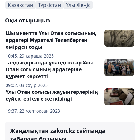
Қазақстан
Түркістан
Ұлы Жеңіс
Оқи отырыңыз
Шымкентте Ұлы Отан соғысының
ардагері Мұратәлі Төлепберген
өмірден озды
10:45, 29 қараша 2025
Талдықорғанда ұландықтар Ұлы
Отан соғысының ардагеріне
құрмет көрсетті
09:02, 03 сәуір 2025
Ұлы Отан соғысы жауынгерлерінің
сүйектері елге жеткізілді
19:37, 22 желтоқсан 2023
Жаңалықтан zakon.kz сайтында
хабардар болыңыз: