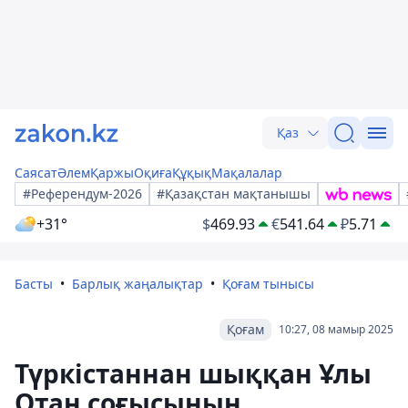
Қаз
Саясат
Әлем
Қаржы
Оқиға
Құқық
Мақалалар
#Референдум-2026
#Қазақстан мақтанышы
+31°
$
469.93
€
541.64
₽
5.71
Басты
Барлық жаңалықтар
Қоғам тынысы
Қоғам
10:27, 08 мамыр 2025
Түркістаннан шыққан Ұлы
Отан соғысының