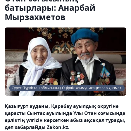
батырлары: Анарбай
Мырзахметов
Сурет: Түркістан облысының Өңірлік коммуникациялар қызметі
Қазығұрт ауданы, Қарабау ауылдық округіне
қарасты Сынтас ауылында Ұлы Отан соғысында
ерліктің үлгісін көрсеткен абыз ақсақал тұрады,
деп хабарлайды Zakon.kz.