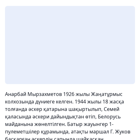
Анарбай Мырзахметов 1926 жылы Жаңатұрмыс
колхозында дүниеге келген. 1944 жылы 18 жасқа
толғанда әскер қатарына шақыртылып, Семей
қаласында әскери дайындықтан өтіп, Белорусь
майданына жөнелтілген. Батыр жауынгер 1-
пулеметшілер құрамында, атақты маршал Г. Жуков
басқарған әскердің сапында шайқасқан.