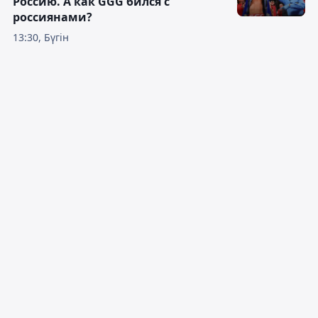
Россию. А как GGG бился с
россиянами?
13:30, Бүгін