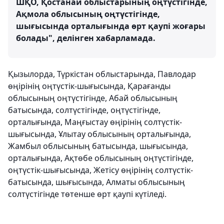
ШҚО, Қостанай облыстарының оңтүстігінде,
Ақмола облысының оңтүстігінде,
шығысында орталығында өрт қаупі жоғары
болады", делінген хабарламада.
Қызылорда, Түркістан облыстарында, Павлодар
өңірінің оңтүстік-шығысында, Қарағанды
облысының оңтүстігінде, Абай облысының
батысында, солтүстігінде, оңтүстігінде,
орталығында, Маңғыстау өңірінің солтүстік-
шығысында, Ұлытау облысының орталығында,
Жамбыл облысының батысында, шығысында,
орталығында, Ақтөбе облысының оңтүстігінде,
оңтүстік-шығысында, Жетісу өңірінің солтүстік-
батысында, шығысында, Алматы облысының
солтүстігінде төтенше өрт қаупі күтіледі.