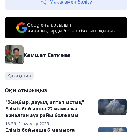
Мақаламен бөлісу
Google-ға қосылып,
жаңалықтарды бірінші болып оқыңыз
Камшат Сатиева
Қазақстан
Оқи отырыңыз
"Жаңбыр, дауыл, аптап ыстық".
Еліміз бойынша 22 мамырға
арналған ауа райы болжамы
18:56, 21 мамыр 2025
Еліміз бойынша 6 мамырға