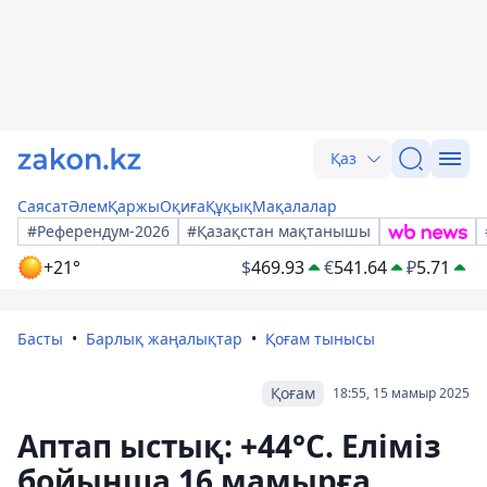
Қаз
Саясат
Әлем
Қаржы
Оқиға
Құқық
Мақалалар
#Референдум-2026
#Қазақстан мақтанышы
+21°
$
469.93
€
541.64
₽
5.71
Басты
Барлық жаңалықтар
Қоғам тынысы
Қоғам
18:55, 15 мамыр 2025
Аптап ыстық: +44°C. Еліміз
бойынша 16 мамырға