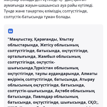
аумағында жауын-шашынсыз ауа райы күтіледі.
Түнде және таңертең еліміздің солтүстігінде,
солтүстік-батысында тұман болады.
"Маңғыстау, Қарағанды, Ұлытау
облыстарында, Жетісу облысының
солтүстігінде, батысында, оңтүстігінде,
орталығында, Жамбыл облысының
солтүстігінде, оңтүстік-
шығысында,Түркістан облысының
оңтүстігінде, таулы аудандарында, Алматы
өңірінің солтүстігінде, батысында, Атырау
облысының оңтүстігінде, батысында,
солтүстік-шығысында, Ақтөбе облысының
батысында, Павлодар облысының
батысында, оңтүстігінде, шығысында, СҚО;,