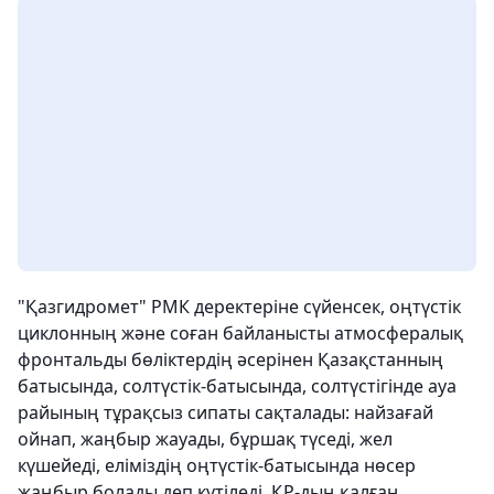
"Қазгидромет" РМК деректеріне сүйенсек, оңтүстік
циклонның және соған байланысты атмосфералық
фронтальды бөліктердің әсерінен Қазақстанның
батысында, солтүстік-батысында, солтүстігінде ауа
райының тұрақсыз сипаты сақталады: найзағай
ойнап, жаңбыр жауады, бұршақ түседі, жел
күшейеді, еліміздің оңтүстік-батысында нөсер
жаңбыр болады деп күтіледі. ҚР-дың қалған