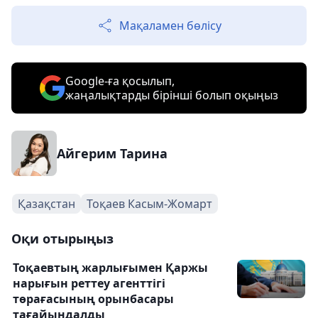
Мақаламен бөлісу
Google-ға қосылып,
жаңалықтарды бірінші болып оқыңыз
Айгерим Тарина
Қазақстан
Тоқаев Касым-Жомарт
Оқи отырыңыз
Тоқаевтың жарлығымен Қаржы
нарығын реттеу агенттігі
төрағасының орынбасары
тағайындалды