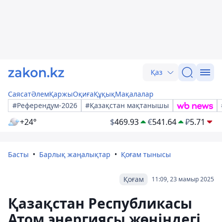
Қаз
Саясат
Әлем
Қаржы
Оқиға
Құқық
Мақалалар
#Референдум-2026
#Қазақстан мақтанышы
+24°
$
469.93
€
541.64
₽
5.71
Басты
Барлық жаңалықтар
Қоғам тынысы
Қоғам
11:09, 23 мамыр 2025
Қазақстан Республикасы
Атом энергиясы жөніндегі