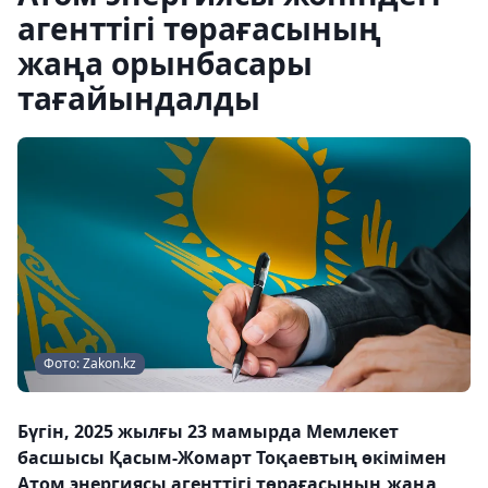
агенттігі төрағасының
жаңа орынбасары
тағайындалды
Фото: Zakon.kz
Бүгін, 2025 жылғы 23 мамырда Мемлекет
басшысы Қасым-Жомарт Тоқаевтың өкімімен
Атом энергиясы агенттігі төрағасының жаңа