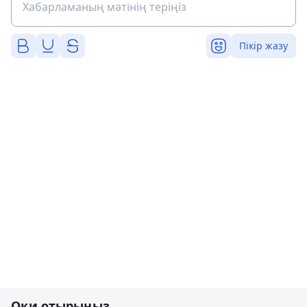
Пікір жазу
Оқи отырыңыз